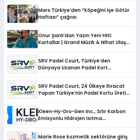
Mars Türkiye’den “Köpeğini İşe Götür
Haftası” çağrısı
Onur Şanlı’dan Yazın Yeni Hiti:
Kartallar | Grand Müzik & Nihat Ulaş
İmzalı Yeni Şarkı
SRV Padel Court, Türkiye’den
Dünyaya Uzanan Padel Kort
Üretiminde Güvenin Adresi
SRV Padel Court, 24 Ülkeye İhracat
Yapan Türkiye’nin Padel Kortu Üretim
Gücü
Kleen-Hy-Dro-Gen Inc., Sıfır Karbon
Emisyonlu Hidrojen Isıtma
Teknolojisinde ISO ve TSSA
Düzenleyici Onaylarını Aldı
Marie Rose kozmetik sektörüne giriş