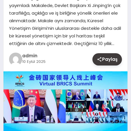
yayımladı. Makalede, Devlet Başkanı Xi Jinping’in çok
MAGAZIN
taraflılığa, açıklığa ve iş birliğine yönelik önerileri ele
alınmaktadır. Makale aynı zamanda, Küresel
YAŞAM
Yönetişim Girişimi’nin uluslararası destekle daha adil
bir küresel yönetişim için bir yol haritası teşkil
OTOMOBIL
ettiğinin de altını çizmektedir. Geçtiğimiz 10 yıllık…
admin
Paylaş
10 Eylül 2025