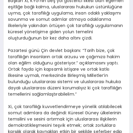
Başkan Xi, KYG’nin beş yol gösterici ilkesi olan egemen
eşitliğe bağlı kalma, uluslararası hukukun üstünlüğüne
uyma, çok taraflılığı uygulama, insan odaklı yaklaşımı
savunma ve somut adımlar atmaya odaklanma
ilkeleriyle yakından örtüşen çok taraflılığı uygulamanın
küresel yönetişime giden yolun temelini
oluşturduğunun bir kez daha altını çizdi.
Pazartesi günü Çin devlet başkanı: “Tarih bize, çok
taraflılığın insanların ortak arzusu ve çağımıza hakim
olan eğilim olduğunu gösteriyor.” açıklamasını yaptı.
Ortak fayda için kapsamlı istişare ve ortak katkı
ilkesine uymalı, merkezinde Birleşmiş Milletler’in
bulunduğu uluslararası sistemi ve uluslararası hukuka
dayalı uluslararası düzeni korumalıyız ki çok taraflılığın
temellerini sağlamlaştırabilelim.”
Xi, çok taraflılığı kuvvetlendirmeye yönelik atılabilecek
somut adımlara da değindi: Küresel Güney ülkelerinin
temsilini ve sesini artırmak için uluslararası ilişkilerin
demokratikleşmesini teşvik etmek; ortak zorluklara
karşılık olarak kaynakları etkin bir şekilde seferber edip