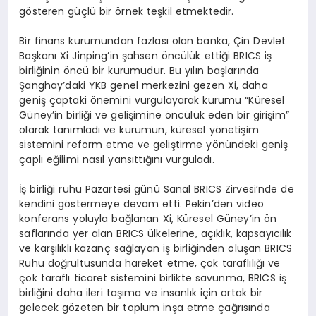
gösteren güçlü bir örnek teşkil etmektedir.
Bir finans kurumundan fazlası olan banka, Çin Devlet
Başkanı Xi Jinping’in şahsen öncülük ettiği BRICS iş
birliğinin öncü bir kurumudur. Bu yılın başlarında
Şanghay’daki YKB genel merkezini gezen Xi, daha
geniş çaptaki önemini vurgulayarak kurumu “Küresel
Güney’in birliği ve gelişimine öncülük eden bir girişim”
olarak tanımladı ve kurumun, küresel yönetişim
sistemini reform etme ve geliştirme yönündeki geniş
çaplı eğilimi nasıl yansıttığını vurguladı.
İş birliği ruhu Pazartesi günü Sanal BRICS Zirvesi’nde de
kendini göstermeye devam etti. Pekin’den video
konferans yoluyla bağlanan Xi, Küresel Güney’in ön
saflarında yer alan BRICS ülkelerine, açıklık, kapsayıcılık
ve karşılıklı kazanç sağlayan iş birliğinden oluşan BRICS
Ruhu doğrultusunda hareket etme, çok taraflılığı ve
çok taraflı ticaret sistemini birlikte savunma, BRICS iş
birliğini daha ileri taşıma ve insanlık için ortak bir
gelecek gözeten bir toplum inşa etme çağrısında