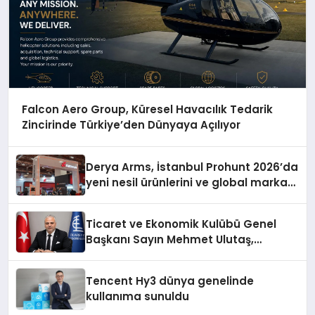
Falcon Aero Group, Küresel Havacılık Tedarik
Zincirinde Türkiye’den Dünyaya Açılıyor
Derya Arms, İstanbul Prohunt 2026’da
yeni nesil ürünlerini ve global marka
vizyonunu sergiledi
Ticaret ve Ekonomik Kulübü Genel
Başkanı Sayın Mehmet Ulutaş,
ekonomiye dair yaptığı açıklamada
şunları kaydetti:
Tencent Hy3 dünya genelinde
kullanıma sunuldu