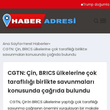
Trump doğumla vatandaş
ANASAYFA
Ana Sayfa
Yerel Haberler
CGTN: Çin, BRICS ülkelerine çok taraflılığı birlikte
GÜNDEM
savunmaları konusunda çağrıda bulundu
SPOR
CGTN: Çin, BRICS ülkelerine çok
EKONOMI
taraflılığı birlikte savunmaları
konusunda çağrıda bulundu
TEKNOLOJI
CGTN, Çin’in BRICS ülkelerine yaptığı çok taraflılığı
EĞITIM
savunma çağrısının önemini vurgulayan bir makale