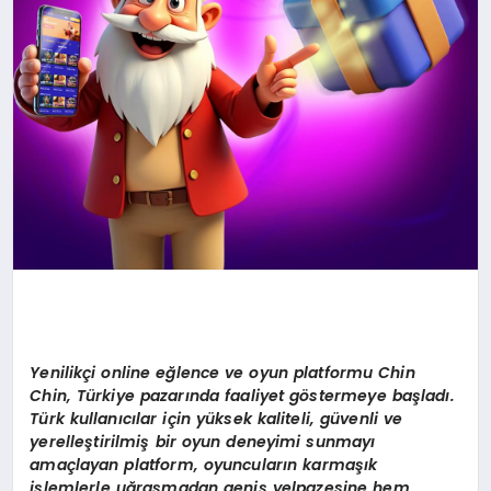
Yenilikçi online eğlence ve oyun platformu Chin
Chin, Türkiye pazarında faaliyet göstermeye başladı.
Türk kullanıcılar için yüksek kaliteli, güvenli ve
yerelleştirilmiş bir oyun deneyimi sunmayı
amaçlayan platform, oyuncuların karmaşık
işlemlerle uğraşmadan geniş yelpazesine hem