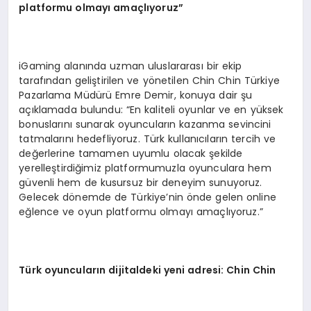
platformu olmayı amaçlıyoruz”
iGaming alanında uzman uluslararası bir ekip
tarafından geliştirilen ve yönetilen Chin Chin Türkiye
Pazarlama Müdürü Emre Demir, konuya dair şu
açıklamada bulundu: “En kaliteli oyunlar ve en yüksek
bonuslarını sunarak oyuncuların kazanma sevincini
tatmalarını hedefliyoruz. Türk kullanıcıların tercih ve
değerlerine tamamen uyumlu olacak şekilde
yerelleştirdiğimiz platformumuzla oyunculara hem
güvenli hem de kusursuz bir deneyim sunuyoruz.
Gelecek dönemde de Türkiye’nin önde gelen online
eğlence ve oyun platformu olmayı amaçlıyoruz.”
Türk oyuncuların dijitaldeki yeni adresi: Chin Chin