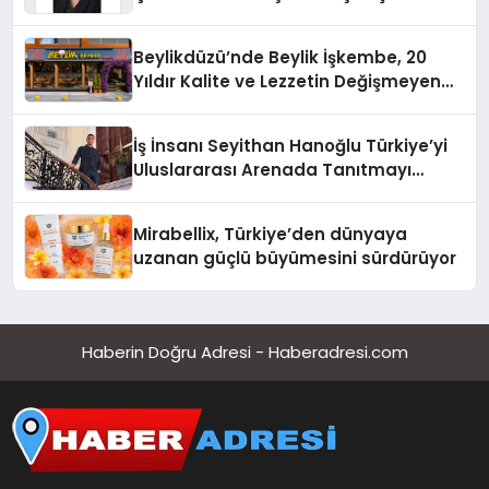
Yaman
Beylikdüzü’nde Beylik İşkembe, 20
Yıldır Kalite ve Lezzetin Değişmeyen
Adresi
İş İnsanı Seyithan Hanoğlu Türkiye’yi
Uluslararası Arenada Tanıtmayı
Hedefliyor
Mirabellix, Türkiye’den dünyaya
uzanan güçlü büyümesini sürdürüyor
Haberin Doğru Adresi - Haberadresi.com