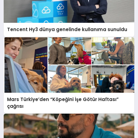
Tencent Hy3 dünya genelinde kullanıma sunuldu
Mars Türkiye’den “Köpeğini İşe Götür Haftası”
çağrısı