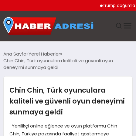
Trump doğumla vatanda
ANASAYFA
Ana Sayfa
Yerel Haberler
Chin Chin, Türk oyunculara kaliteli ve güvenli oyun
GÜNDEM
deneyimi sunmaya geldi
SPOR
Chin Chin, Türk oyunculara
EKONOMI
kaliteli ve güvenli oyun deneyimi
sunmaya geldi
TEKNOLOJI
Yenilikçi online eğlence ve oyun platformu Chin
EĞITIM
Chin, Türkiye pazarında faaliyet göstermeye