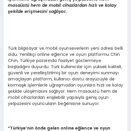
masaüstü hem de mobil cihazlardan hızlı ve kolay
şekilde erişmesini sağlıyor.
Türk bilgisayar ve mobil oyunseverlerin yeni adresi belli
oldu. Yenilikçi online eğlence ve oyun platformu Chin
Chin, Türkiye pazarında faaliyet göstermeye
başladığını duyurdu. Türk kullanıcılar için yüksek kaliteli,
güvenli ve yerelleştirilmiş bir oyun deneyimi sunmayı
amaçlayan platform, kullanıcı dostu arayüzüyle de
karmaşık işlemlerle uğraşmadan oyunlara hızlı ve kolay
şekilde ulaşılmasını sağlıyor. Hem masaüstü hem de
mobil cihazlardan erişilebilir yapısıyla geniş oyun
yelpazesini oyuncuların beğenisine sunuyor.
“Türkiye’nin önde gelen online eğlence ve oyun