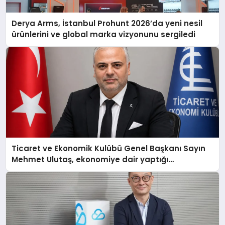
Derya Arms, İstanbul Prohunt 2026’da yeni nesil
ürünlerini ve global marka vizyonunu sergiledi
Ticaret ve Ekonomik Kulübü Genel Başkanı Sayın
Mehmet Ulutaş, ekonomiye dair yaptığı
açıklamada şunları kaydetti: