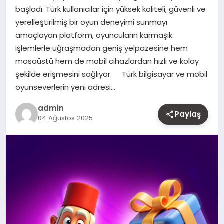
başladı. Türk kullanıcılar için yüksek kaliteli, güvenli ve
MAGAZIN
yerelleştirilmiş bir oyun deneyimi sunmayı
amaçlayan platform, oyuncuların karmaşık
YAŞAM
işlemlerle uğraşmadan geniş yelpazesine hem
masaüstü hem de mobil cihazlardan hızlı ve kolay
OTOMOBIL
şekilde erişmesini sağlıyor. Türk bilgisayar ve mobil
oyunseverlerin yeni adresi…
admin
Paylaş
04 Ağustos 2025