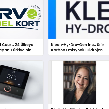
 Court, 24 Ülkeye
Kleen-Hy-Dro-Gen Inc., Sıfır
apan Türkiye’nin
Karbon Emisyonlu Hidrojen
rtu Üretim Gücü
Isıtma Teknolojisinde ISO ve
TSSA Düzenleyici Onaylarını
Aldı