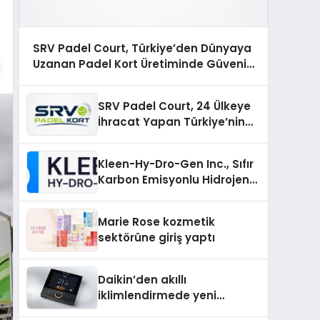
SRV Padel Court, Türkiye’den Dünyaya
Uzanan Padel Kort Üretiminde Güvenin
Adresi
SRV Padel Court, 24 Ülkeye
İhracat Yapan Türkiye’nin
Padel Kortu Üretim Gücü
Kleen-Hy-Dro-Gen Inc., Sıfır
Karbon Emisyonlu Hidrojen
Isıtma Teknolojisinde ISO ve
TSSA Düzenleyici Onaylarını
Marie Rose kozmetik
Aldı
sektörüne giriş yaptı
Daikin’den akıllı
iklimlendirmede yeni
dönem: Madoka Plus