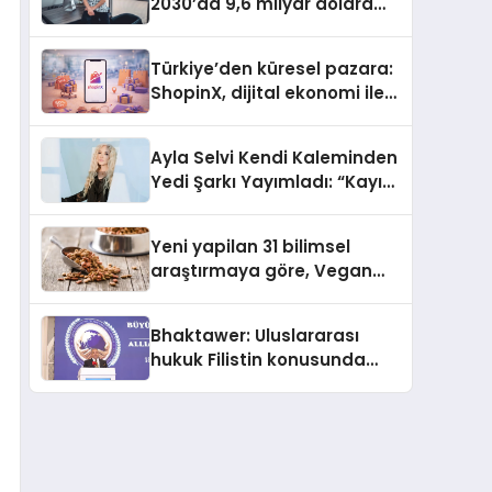
2030’da 9,6 milyar dolara
ulaşması bekleniyor
Türkiye’den küresel pazara:
ShopinX, dijital ekonomi ile
gerçek dünya alışverişini bir
araya getirmeyi hedefliyor
Ayla Selvi Kendi Kaleminden
Yedi Şarkı Yayımladı: “Kayıp
Kasetler 1” 31 Temmuz’da
Çıktı
Yeni yapilan 31 bilimsel
araştırmaya göre, Vegan
Köpek Maması ve Vegan
Kedi Mamasının İyi
Bhaktawer: Uluslararası
Sindirildiğini Ortaya Koydu
hukuk Filistin konusunda
çifte standart uyguluyor