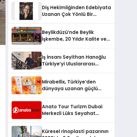
Türkiye’de
Diş Hekimliğinden Edebiyata
Uzanan Çok Yönlü Bir
Yaşam: Yeşim Şahin Yaman
Beylikdüzü’nde Beylik
İşkembe, 20 Yıldır Kalite ve
Lezzetin Değişmeyen Adresi
İş İnsanı Seyithan Hanoğlu
Türkiye’yi Uluslararası
Arenada Tanıtmayı
Hedefliyor
Mirabellix, Türkiye’den
dünyaya uzanan güçlü
büyümesini sürdürüyor
Anato Tour Turizm Dubai
Merkezli Lüks Seyahat
Hizmetleriyle Küresel
Turizmde Öne Çıkıyor
Küresel rinoplasti pazarının