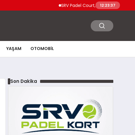
SRV Padel Court, Türkiye’den Dünyaya Uzanan
12:23:38
YAŞAM
OTOMOBIL
Son Dakika