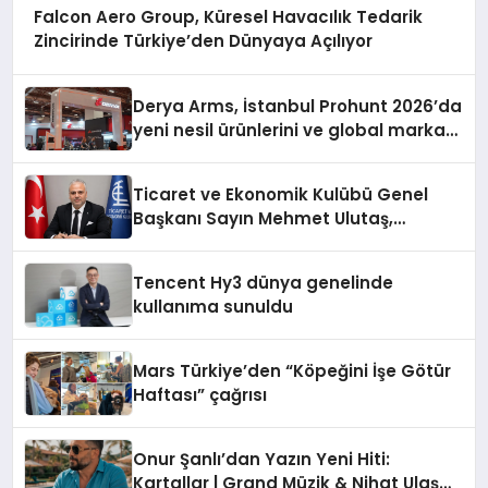
Falcon Aero Group, Küresel Havacılık Tedarik
Zincirinde Türkiye’den Dünyaya Açılıyor
Derya Arms, İstanbul Prohunt 2026’da
yeni nesil ürünlerini ve global marka
vizyonunu sergiledi
Ticaret ve Ekonomik Kulübü Genel
Başkanı Sayın Mehmet Ulutaş,
ekonomiye dair yaptığı açıklamada
şunları kaydetti:
Tencent Hy3 dünya genelinde
kullanıma sunuldu
Mars Türkiye’den “Köpeğini İşe Götür
Haftası” çağrısı
Onur Şanlı’dan Yazın Yeni Hiti:
Kartallar | Grand Müzik & Nihat Ulaş