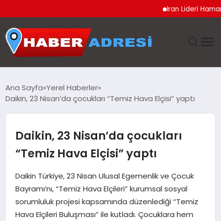
İran Lideri Hamaney’in Sağl
ANASAYFA
Ana Sayfa
Yerel Haberler
Daikin, 23 Nisan’da çocukları “Temiz Hava Elçisi” yaptı
GÜNDEM
SPOR
Daikin, 23 Nisan’da çocukları
“Temiz Hava Elçisi” yaptı
EKONOMI
Daikin Türkiye, 23 Nisan Ulusal Egemenlik ve Çocuk
TEKNOLOJI
Bayramı’nı, “Temiz Hava Elçileri” kurumsal sosyal
sorumluluk projesi kapsamında düzenlediği “Temiz
EĞITIM
Hava Elçileri Buluşması” ile kutladı. Çocuklara hem