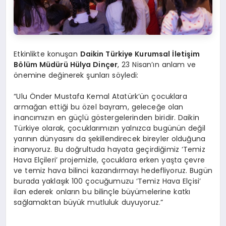
Etkinlikte konuşan
Daikin Türkiye Kurumsal İletiş
im
B
ö
lü
m M
üdürü Hülya Dinçer
, 23 Nisan’ın anlam ve
önemine değinerek şunları söyledi:
“Ulu Önder Mustafa Kemal Atatürk’ün çocuklara
armağan ettiği bu özel bayram, geleceğe olan
inancımızın en güçlü göstergelerinden biridir. Daikin
Türkiye olarak, çocuklarımızın yalnızca bugünün değil
yarının dünyasını da şekillendirecek bireyler olduğuna
inanıyoruz. Bu doğrultuda hayata geçirdiğimiz ‘Temiz
Hava Elçileri’ projemizle, çocuklara erken yaşta çevre
ve temiz hava bilinci kazandırmayı hedefliyoruz. Bugün
burada yaklaşık 100 çocuğumuzu ‘Temiz Hava Elçisi’
ilan ederek onların bu bilinçle büyümelerine katkı
sağlamaktan büyük mutluluk duyuyoruz.”