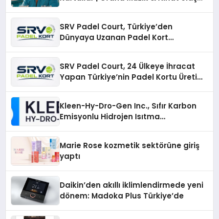
İmzalı Yeni Şarkı
SRV Padel Court, Türkiye’den
Dünyaya Uzanan Padel Kort
Üretiminde Güvenin Adresi
SRV Padel Court, 24 Ülkeye İhracat
Yapan Türkiye’nin Padel Kortu Üretim
Gücü
Kleen-Hy-Dro-Gen Inc., Sıfır Karbon
Emisyonlu Hidrojen Isıtma
Teknolojisinde ISO ve TSSA
Düzenleyici Onaylarını Aldı
Marie Rose kozmetik sektörüne giriş
yaptı
Daikin’den akıllı iklimlendirmede yeni
dönem: Madoka Plus Türkiye’de