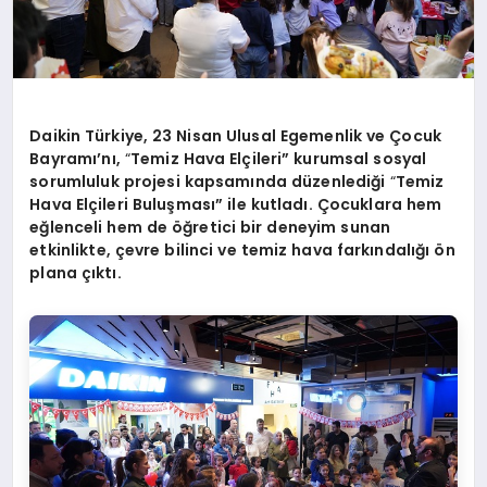
Daikin Türkiye, 23 Nisan Ulusal Egemenlik ve Çocuk
Bayramı’nı,
“
Temiz Hava Elçileri” kurumsal sosyal
sorumluluk projesi kapsamında düzenlediği
“
Temiz
Hava Elçileri Buluş
mas
ı” ile kutladı. Çocuklara hem
eğlenceli hem de öğretici bir deneyim sunan
etkinlikte, çevre bilinci ve temiz hava farkı
ndal
ığı ön
plana çıktı.