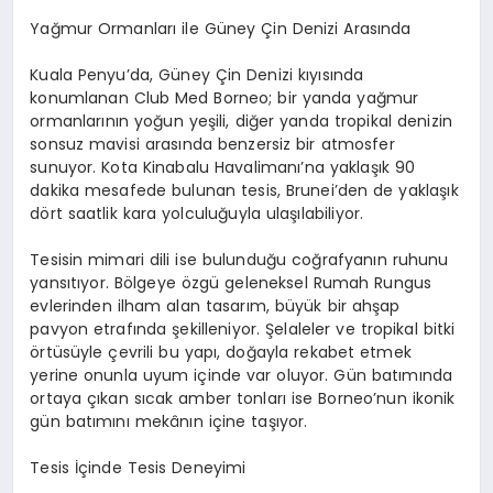
Yağmur Ormanları ile Güney Çin Denizi Arasında
Kuala Penyu’da, Güney Çin Denizi kıyısında
konumlanan Club Med Borneo; bir yanda yağmur
ormanlarının yoğun yeşili, diğer yanda tropikal denizin
sonsuz mavisi arasında benzersiz bir atmosfer
sunuyor. Kota Kinabalu Havalimanı’na yaklaşık 90
dakika mesafede bulunan tesis, Brunei’den de yaklaşık
dört saatlik kara yolculuğuyla ulaşılabiliyor.
Tesisin mimari dili ise bulunduğu coğrafyanın ruhunu
yansıtıyor. Bölgeye özgü geleneksel Rumah Rungus
evlerinden ilham alan tasarım, büyük bir ahşap
pavyon etrafında şekilleniyor. Şelaleler ve tropikal bitki
örtüsüyle çevrili bu yapı, doğayla rekabet etmek
yerine onunla uyum içinde var oluyor. Gün batımında
ortaya çıkan sıcak amber tonları ise Borneo’nun ikonik
gün batımını mekânın içine taşıyor.
Tesis
İçinde
Tesis
Deneyimi