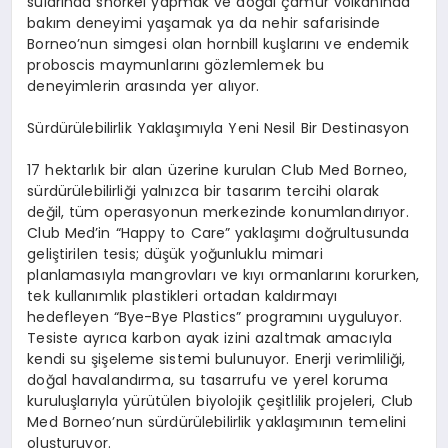
sularında snorkel yapmak ve doğal çamur volkanında
bakım deneyimi yaşamak ya da nehir safarisinde
Borneo’nun simgesi olan hornbill kuşlarını ve endemik
proboscis maymunlarını gözlemlemek bu
deneyimlerin arasında yer alıyor.
Sürdürülebilirlik Yaklaşımıyla Yeni Nesil Bir Destinasyon
17 hektarlık bir alan üzerine kurulan Club Med Borneo,
sürdürülebilirliği yalnızca bir tasarım tercihi olarak
değil, tüm operasyonun merkezinde konumlandırıyor.
Club Med’in “Happy to Care” yaklaşımı doğrultusunda
geliştirilen tesis; düşük yoğunluklu mimari
planlamasıyla mangrovları ve kıyı ormanlarını korurken,
tek kullanımlık plastikleri ortadan kaldırmayı
hedefleyen “Bye-Bye Plastics” programını uyguluyor.
Tesiste ayrıca karbon ayak izini azaltmak amacıyla
kendi su şişeleme sistemi bulunuyor. Enerji verimliliği,
doğal havalandırma, su tasarrufu ve yerel koruma
kuruluşlarıyla yürütülen biyolojik çeşitlilik projeleri, Club
Med Borneo’nun sürdürülebilirlik yaklaşımının temelini
oluşturuyor.