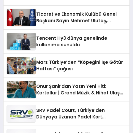
Ticaret ve Ekonomik Kulübü Genel
Başkanı Sayın Mehmet Ulutaş,
ekonomiye dair yaptığı açıklamada
şunları kaydetti:
Tencent Hy3 dünya genelinde
kullanıma sunuldu
Mars Türkiye’den “Köpeğini İşe Götür
Haftası” çağrısı
Onur Şanlı’dan Yazın Yeni Hiti:
Kartallar | Grand Müzik & Nihat Ulaş
İmzalı Yeni Şarkı
SRV Padel Court, Türkiye’den
Dünyaya Uzanan Padel Kort
Üretiminde Güvenin Adresi