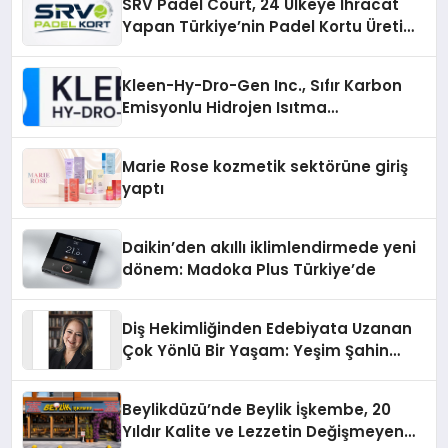
SRV Padel Court, 24 Ülkeye İhracat
Yapan Türkiye’nin Padel Kortu Üretim
Gücü
Kleen-Hy-Dro-Gen Inc., Sıfır Karbon
Emisyonlu Hidrojen Isıtma
Teknolojisinde ISO ve TSSA
Düzenleyici Onaylarını Aldı
Marie Rose kozmetik sektörüne giriş
yaptı
Daikin’den akıllı iklimlendirmede yeni
dönem: Madoka Plus Türkiye’de
Diş Hekimliğinden Edebiyata Uzanan
Çok Yönlü Bir Yaşam: Yeşim Şahin
Yaman
Beylikdüzü’nde Beylik İşkembe, 20
Yıldır Kalite ve Lezzetin Değişmeyen