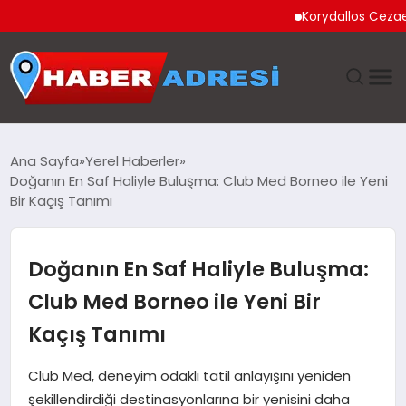
Korydallos Cezaevi’nde T
ANASAYFA
Ana Sayfa
Yerel Haberler
Doğanın En Saf Haliyle Buluşma: Club Med Borneo ile Yeni
GÜNDEM
Bir Kaçış Tanımı
SPOR
Doğanın En Saf Haliyle Buluşma:
EKONOMI
Club Med Borneo ile Yeni Bir
Kaçış Tanımı
TEKNOLOJI
Club Med, deneyim odaklı tatil anlayışını yeniden
EĞITIM
şekillendirdiği destinasyonlarına bir yenisini daha