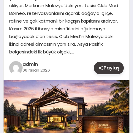
ekliyor. Markanın Malezya’daki yeni tesisi Club Med
MAGAZIN
Borneo, rezervasyonlarını açarak doğayla iç içe,
rafine ve çok katmanlı bir kaçışın kapılarını aralıyor.
YAŞAM
Kasım 2026 itibarıyla misafirlerini ağırlamaya
başlayacak olan tesis, Club Med’in Malezya’daki
OTOMOBIL
ikinci adresi olmasının yanı sıra, Asya Pasifik
bölgesindeki ilk büyük ölçekli,…
admin
Paylaş
06 Nisan 2026