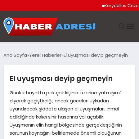
Korydallos Cezaevi’nd
ANASAYFA
Ana Sayfa
Yerel Haberler
El uyuşması deyip geçmeyin
GÜNDEM
El uyuşması deyip geçmeyin
SPOR
Günlük hayatta pek çok kişinin ‘üzerine yatmışım’
EKONOMI
diyerek geçiştirdiği, ancak geceleri uykudan
uyandıracak şiddete ulaşan el uyuşmaları, ihmal
TEKNOLOJI
edildiğinde kalıcı sinir hasarına yol açabilir.
Uyuşmanın elin hangi bölgesinde gerçekleştiğinin
EĞITIM
sorunun kaynağını belirlemede önemli olduğunun