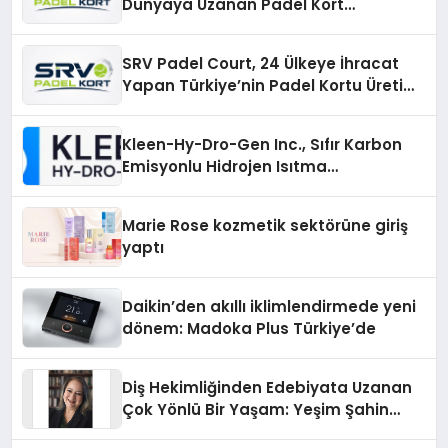
Dünyaya Uzanan Padel Kort
Üretiminde Güvenin Adresi
SRV Padel Court, 24 Ülkeye İhracat
Yapan Türkiye’nin Padel Kortu Üretim
Gücü
Kleen-Hy-Dro-Gen Inc., Sıfır Karbon
Emisyonlu Hidrojen Isıtma
Teknolojisinde ISO ve TSSA
Düzenleyici Onaylarını Aldı
Marie Rose kozmetik sektörüne giriş
yaptı
Daikin’den akıllı iklimlendirmede yeni
dönem: Madoka Plus Türkiye’de
Diş Hekimliğinden Edebiyata Uzanan
Çok Yönlü Bir Yaşam: Yeşim Şahin
Yaman