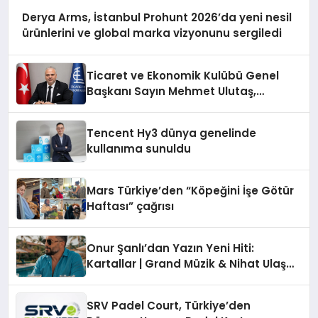
Derya Arms, İstanbul Prohunt 2026’da yeni nesil
ürünlerini ve global marka vizyonunu sergiledi
Ticaret ve Ekonomik Kulübü Genel
Başkanı Sayın Mehmet Ulutaş,
ekonomiye dair yaptığı açıklamada
şunları kaydetti:
Tencent Hy3 dünya genelinde
kullanıma sunuldu
Mars Türkiye’den “Köpeğini İşe Götür
Haftası” çağrısı
Onur Şanlı’dan Yazın Yeni Hiti:
Kartallar | Grand Müzik & Nihat Ulaş
İmzalı Yeni Şarkı
SRV Padel Court, Türkiye’den