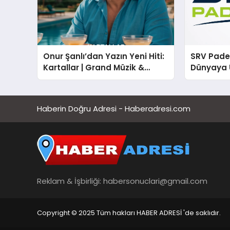
Onur Şanlı’dan Yazın Yeni Hiti:
SRV Padel
Kartallar | Grand Müzik &
Dünyaya 
Nihat Ulaş İmzalı Yeni Şarkı
Üretimin
Haberin Doğru Adresi - Haberadresi.com
Reklam & İşbirliği:
habersonuclari@gmail.com
Copyright © 2025 Tüm hakları HABER ADRESİ 'de saklıdır.