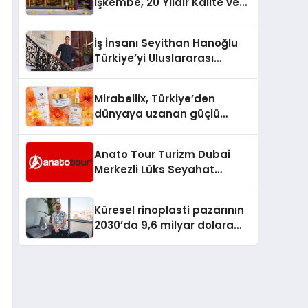
İşkembe, 20 Yıldır Kalite ve
Lezzetin Değişmeyen Adresi
İş İnsanı Seyithan Hanoğlu
Türkiye’yi Uluslararası
Arenada Tanıtmayı
Hedefliyor
Mirabellix, Türkiye’den
dünyaya uzanan güçlü
büyümesini sürdürüyor
Anato Tour Turizm Dubai
Merkezli Lüks Seyahat
Hizmetleriyle Küresel
Turizmde Öne Çıkıyor
Küresel rinoplasti pazarının
2030’da 9,6 milyar dolara
ulaşması bekleniyor