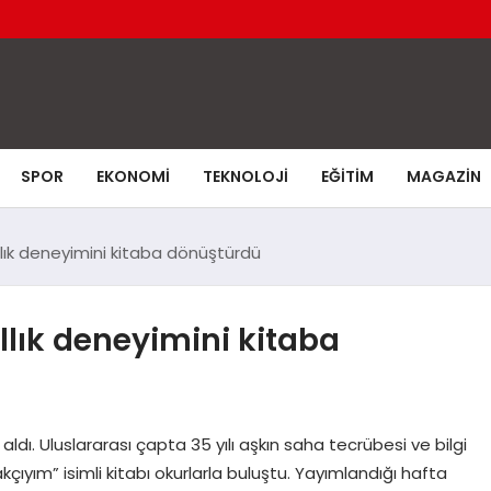
SPOR
EKONOMI
TEKNOLOJI
EĞITIM
MAGAZIN
llık deneyimini kitaba dönüştürdü
llık deneyimini kitaba
ldı. Uluslararası çapta 35 yılı aşkın saha tecrübesi ve bilgi
çıyım” isimli kitabı okurlarla buluştu. Yayımlandığı hafta