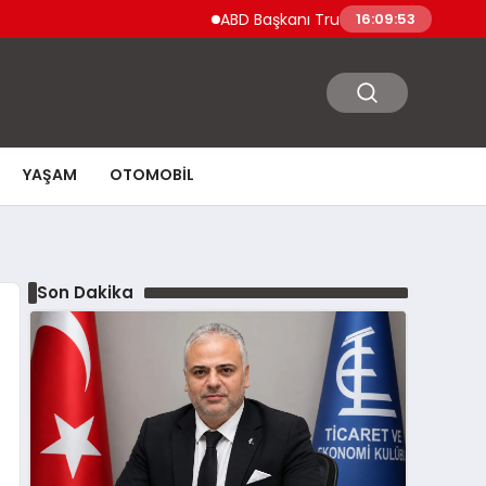
ABD Başkanı Trump’tan Ceuta Göçmen Krizi 
16:09:54
YAŞAM
OTOMOBIL
Son Dakika