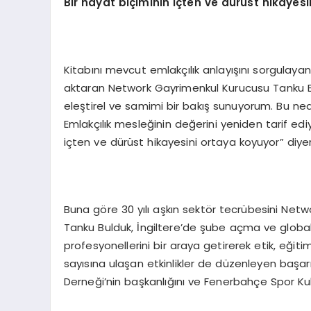
Bir hayat biçiminin içten ve dürüst hikayes
Kitabını mevcut emlakçılık anlayışını sorgulay
aktaran Network Gayrimenkul Kurucusu Tanku Bul
eleştirel ve samimi bir bakış sunuyorum. Bu nede
Emlakçılık mesleğinin değerini yeniden tarif ediy
içten ve dürüst hikayesini ortaya koyuyor” diyere
Buna göre 30 yılı aşkın sektör tecrübesini Netw
Tanku Bulduk, İngiltere’de şube açma ve global
profesyonellerini bir araya getirerek etik, eğitim
sayısına ulaşan etkinlikler de düzenleyen başarı
Derneği’nin başkanlığını ve Fenerbahçe Spor Kul