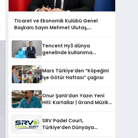
Ticaret ve Ekonomik Kulübü Genel
Başkanı Sayın Mehmet Ulutaş,
ekonomiye dair yaptığı açıklamada
şunları kaydetti:
Tencent Hy3 dünya
genelinde kullanıma
sunuldu
Mars Türkiye’den “Köpeğini
İşe Götür Haftası” çağrısı
Onur Şanlı’dan Yazın Yeni
Hiti: Kartallar | Grand Müzik
& Nihat Ulaş İmzalı Yeni Şarkı
SRV Padel Court,
Türkiye’den Dünyaya
Uzanan Padel Kort