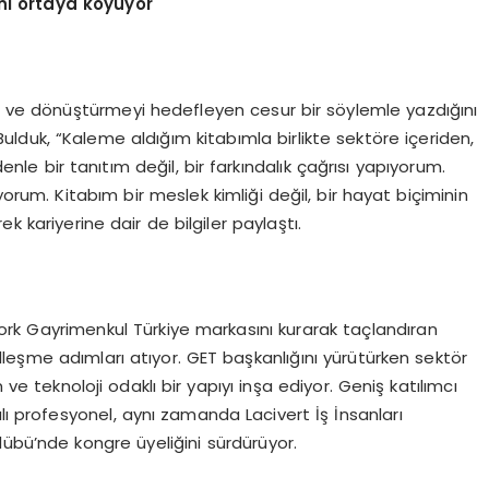
ini ortaya koyuyor
an ve dönüştürmeyi hedefleyen cesur bir söylemle yazdığını
duk, “Kaleme aldığım kitabımla birlikte sektöre içeriden,
nle bir tanıtım değil, bir farkındalık çağrısı yapıyorum.
orum. Kitabım bir meslek kimliği değil, bir hayat biçiminin
k kariyerine dair de bilgiler paylaştı.
ork Gayrimenkul Türkiye markasını kurarak taçlandıran
leşme adımları atıyor. GET başkanlığını yürütürken sektör
 ve teknoloji odaklı bir yapıyı inşa ediyor. Geniş katılımcı
lı profesyonel, aynı zamanda Lacivert İş İnsanları
übü’nde kongre üyeliğini sürdürüyor.