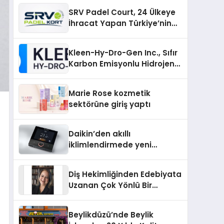
Üretiminde Güvenin Adresi
SRV Padel Court, 24 Ülkeye
İhracat Yapan Türkiye’nin
Padel Kortu Üretim Gücü
Kleen-Hy-Dro-Gen Inc., Sıfır
Karbon Emisyonlu Hidrojen
Isıtma Teknolojisinde ISO ve
TSSA Düzenleyici Onaylarını
Marie Rose kozmetik
Aldı
sektörüne giriş yaptı
Daikin’den akıllı
iklimlendirmede yeni
dönem: Madoka Plus
Türkiye’de
Diş Hekimliğinden Edebiyata
Uzanan Çok Yönlü Bir
Yaşam: Yeşim Şahin Yaman
Beylikdüzü’nde Beylik