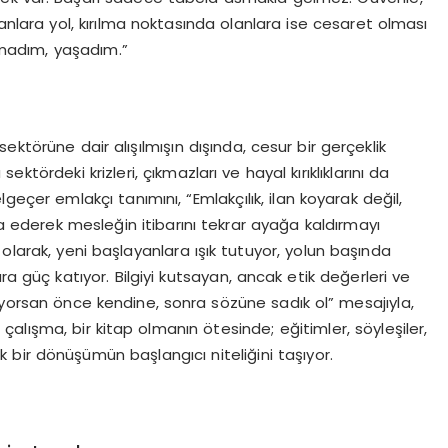
ayanlara yol, kırılma noktasında olanlara ise cesaret olması
pmadım, yaşadım.”
ektörüne dair alışılmışın dışında, cesur bir gerçeklik
tördeki krizleri, çıkmazları ve hayal kırıklıklarını da
lgeçer emlakçı tanımını, “Emlakçılık, ilan koyarak değil,
şa ederek mesleğin itibarını tekrar ayağa kaldırmayı
olarak, yeni başlayanlara ışık tutuyor, yolun başında
a güç katıyor. Bilgiyi kutsayan, ancak etik değerleri ve
iyorsan önce kendine, sonra sözüne sadık ol” mesajıyla,
çalışma, bir kitap olmanın ötesinde; eğitimler, söyleşiler,
k bir dönüşümün başlangıcı niteliğini taşıyor.