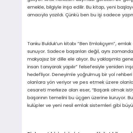
emekle, bilgiyle inşa edilir. Bu kitap, yeni başl
amacıyla yazıldı. Çünkü ben bu işi sadece ya
Tanku Bulduk’un kitabı “Ben Emlakçıyım”, emlak s
sunuyor. Sadece başarıları değil, aynı zamanda sek
makyajsız bir dille ele alıyor. Bu yaklaşımla gene
insan tanıyarak yapılır” felsefesiyle yeniden in
hedefliyor. Deneyimle yoğrulmuş bir yol rehberi 
olanlara yön veriyor ve pes etmek üzere olanlar
cesareti merkeze alan eser, “Başarılı olmak ist
başarının temelini bu üçgen üzerine kuruyor. Bu 
kulüpler ve yeni nesil emlak sistemleri gibi büyü