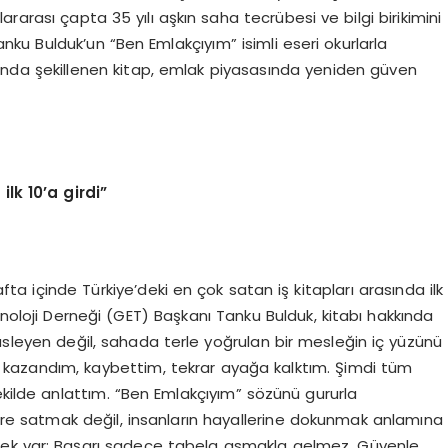
uslararası çapta 35 yılı aşkın saha tecrübesi ve bilgi birikimini
u Bulduk’un “Ben Emlakçıyım” isimli eseri okurlarla
trafında şekillenen kitap, emlak piyasasında yeniden güven
ilk 10’a girdi”
 içinde Türkiye’deki en çok satan iş kitapları arasında ilk
knoloji Derneği (GET) Başkanı Tanku Bulduk, kitabı hakkında
üsleyen değil, sahada terle yoğrulan bir mesleğin iç yüzünü
, kazandım, kaybettim, tekrar ayağa kalktım. Şimdi tüm
ekilde anlattım. “Ben Emlakçıyım” sözünü gururla
 satmak değil, insanların hayallerine dokunmak anlamına
rçek var: Başarı sadece tabela asmakla gelmez. Güvenle,