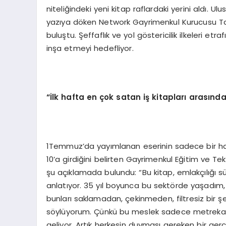
niteliğindeki yeni kitap raflardaki yerini aldı. Ul
yazıya döken Network Gayrimenkul Kurucusu Tank
buluştu. Şeffaflık ve yol göstericilik ilkeleri e
inşa etmeyi hedefliyor.
“İlk hafta en çok satan iş kitapları arasında 
1Temmuz’da yayımlanan eserinin sadece bir hafta
10’a girdiğini belirten Gayrimenkul Eğitim ve Te
şu açıklamada bulundu: “Bu kitap, emlakçılığı s
anlatıyor. 35 yıl boyunca bu sektörde yaşadım
bunları saklamadan, çekinmeden, filtresiz bir ş
söylüyorum. Çünkü bu meslek sadece metrekare
geliyor. Artık herkesin duyması gereken bir ge