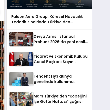
Falcon Aero Group, Küresel Havacılık
Tedarik Zincirinde Türkiye’den
Dünyaya Açılıyor
Derya Arms, İstanbul
Prohunt 2026’da yeni nesil
ürünlerini ve global marka
vizyonunu sergiledi
Ticaret ve Ekonomik Kulübü
Genel Başkanı Sayın
Mehmet Ulutaş, ekonomiye
dair yaptığı açıklamada
Tencent Hy3 dünya
şunları kaydetti:
genelinde kullanıma
sunuldu
Mars Türkiye’den “Köpeğini
İşe Götür Haftası” çağrısı