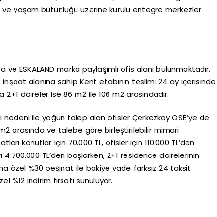
aşım ve yaşam bütünlüğü üzerine kurulu entegre merkezler
za ve ESKALAND marka paylaşımlı ofis alanı bulunmaktadır.
nşaat alanına sahip Kent etabının teslimi 24 ay içerisinde
a 2+1 daireler ise 86 m2 ile 106 m2 arasındadır.
ı nedeni ile yoğun talep alan ofisler Çerkezköy OSB’ye de
5 m2 arasında ve talebe göre birleştirilebilir mimari
arı konutlar için 70.000 TL, ofisler için 110.000 TL’den
rı 4.700.000 TL’den başlarken, 2+1 residence dairelerinin
ana özel %30 peşinat ile bakiye vade farksız 24 taksit
l %12 indirim fırsatı sunuluyor.