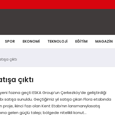
SPOR
EKONOMI
TEKNOLOJI
EĞITIM
MAGAZIN
tışa çıktı
tışa çıktı
eni fazına geçti ESKA Group’un Çerkezköy’de geliştirdiği
bı satışa sunuldu. Geçtiğimiz yıl satışa çıkan Flora etabında
roje, ikinci fazı olan Kent Etabı’nın lansmanıylasatış
na gelen güçlü talep; bölgede nitelikli konut…