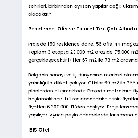
şehirleri, birbirinden ayrışan yapılar değil; ul
olacaktır.”
Residence, Ofis ve Ticaret Tek Çatı Altında
Projede 150 residence daire, 56 ofis, 44 mağa
Toplam 3 etapta 23.000 m2 arazide 75.000 m2 i
gerçekleşecektir.1+1’ler 67 m2 ile 73 m2 arasınd
Bölgenin sanayi ve iş dünyasının merkezi olmas
yakınlığı ile dikkat çekiyor. Ofisler 60 m2 ile 25
planlardan oluşmaktadır. Projede metrekare fiyatl
başlamaktadır. 1+1 residencedairelerinin fiyatla
fiyatları 6.300.000 TL’den başlıyor. Proje lansm
yapılıyor. Ayrıca peşin ödemelerde lansmana öze
IBIS Otel