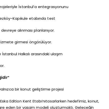
ojeleriyle İstanbul’a entegrasyonunu
Çerkezköy–Kapıkule etabında test
 devreye alınması planlanıyor.
hizmete girmesi öngörülüyor.
 İstanbul Halkalı arasındaki ulaşım
or.
idir”
lnızca bir konut geliştirme projesi
 “Eska Edition Kent Etabı’nıtasarlarken hedefimiz, konut,
egre eden bir yaşam modeli oluşturmaktı. Geleceğin