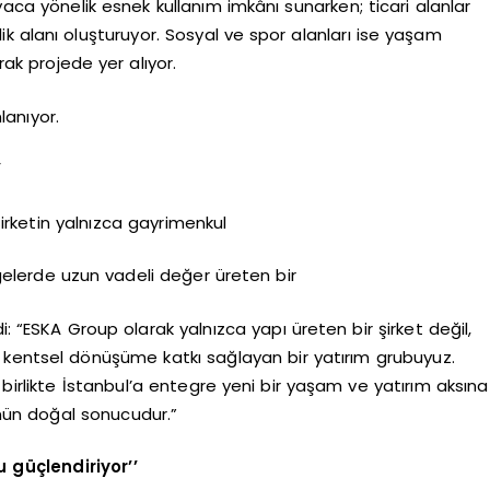
yaca yönelik esnek kullanım imkânı sunarken; ticari alanlar
k alanı oluşturuyor. Sosyal ve spor alanları ise yaşam
ak projede yer alıyor.
anıyor.
”
irketin yalnızca gayrimenkul
ölgelerde uzun vadeli değer üreten bir
i: “ESKA Group olarak yalnızca yapı üreten bir şirket değil,
 kentsel dönüşüme katkı sağlayan bir yatırım grubuyuz.
 birlikte İstanbul’a entegre yeni bir yaşam ve yatırım aksına
mün doğal sonucudur.”
 güçlendiriyor’’