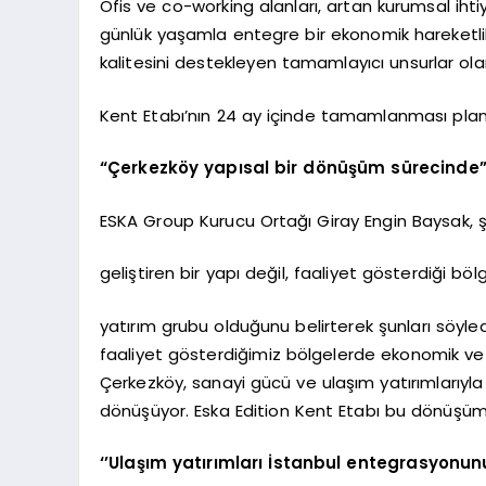
Ofis ve co-working alanları, artan kurumsal ihti
günlük yaşamla entegre bir ekonomik hareketlili
kalitesini destekleyen tamamlayıcı unsurlar olar
Kent Etabı’nın 24 ay içinde tamamlanması planl
“Çerkezköy yapısal bir dönüşüm sürecinde
ESKA Group Kurucu Ortağı Giray Engin Baysak, ş
geliştiren bir yapı değil, faaliyet gösterdiği b
yatırım grubu olduğunu belirterek şunları söyled
faaliyet gösterdiğimiz bölgelerde ekonomik ve
Çerkezköy, sanayi gücü ve ulaşım yatırımlarıyla
dönüşüyor. Eska Edition Kent Etabı bu dönüşü
‘’Ulaşım yatırımları İstanbul entegrasyonunu