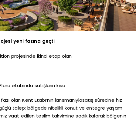
jesi yeni fazına geçti
tion projesinde ikinci etap olan
Flora etabında satışların kısa
fazı olan Kent Etabı’nın lansmanıylasatış sürecine hız
çlü talep; bölgede nitelikli konut ve entegre yaşam
emiz vaat edilen teslim takvimine sadık kalarak bölgenin