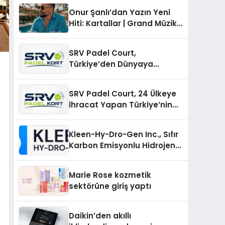
Onur Şanlı’dan Yazın Yeni
Hiti: Kartallar | Grand Müzik
& Nihat Ulaş İmzalı Yeni Şarkı
SRV Padel Court,
Türkiye’den Dünyaya
Uzanan Padel Kort
Üretiminde Güvenin Adresi
SRV Padel Court, 24 Ülkeye
İhracat Yapan Türkiye’nin
Padel Kortu Üretim Gücü
Kleen-Hy-Dro-Gen Inc., Sıfır
Karbon Emisyonlu Hidrojen
Isıtma Teknolojisinde ISO ve
TSSA Düzenleyici Onaylarını
Marie Rose kozmetik
Aldı
sektörüne giriş yaptı
Daikin’den akıllı