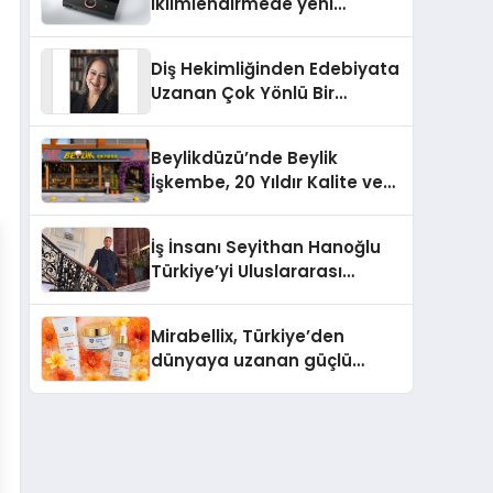
iklimlendirmede yeni
dönem: Madoka Plus
Türkiye’de
Diş Hekimliğinden Edebiyata
Uzanan Çok Yönlü Bir
Yaşam: Yeşim Şahin Yaman
Beylikdüzü’nde Beylik
İşkembe, 20 Yıldır Kalite ve
Lezzetin Değişmeyen Adresi
İş İnsanı Seyithan Hanoğlu
Türkiye’yi Uluslararası
Arenada Tanıtmayı
Hedefliyor
Mirabellix, Türkiye’den
dünyaya uzanan güçlü
büyümesini sürdürüyor