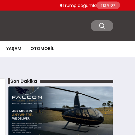
Trump doğumla vatandaşlık ve doğum turiz
11:14:08
YAŞAM
OTOMOBIL
Son Dakika