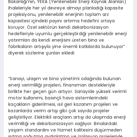
Bakanlığı’nın, YEKA (Yenilenebilir Enerji Kaynak Alanları)
ihaleleriyle her yıl devreye almayı planladığı kapasite
projeksiyonu, yenilenebilir enerjinin toplam arz
kapasitesi içindeki payını artırma hedefini ortaya
koruyor. Özel sektörün kendi dekarbonizasyon
hedefleriyle uyumlu gerçekleştirdiği yenilenebilir enerji
yatırımları da kendi enerjisini üreten bina ve
fabrikaların artışıyla yine önemli katkılarda bulunuyor”
diyerek sözlerine şunları ekledi:
“Sanayi, ulaşım ve bina yönetimi odağında bulunan
enerji verimliliği projeleri, finansman destekleriyle
birlikte her geçen gün artıyor. Sanayide yüksek verimli
motor kullanımı, basınçlı hava sistemlerindeki
kaçakların giderilmesi, ısıl geri kazanım projeleri ve
kazanlarda verim artışı gibi çok sayıda projeler
geliştiriliyor. Elektrikli araçların artışı da ulaşımda enerji
verimliliği ve dekarbonizasyon sağlıyor. Binalardaki
yaşam standardını ve hizmet kalitesini düşürmeden
ısıtma soğutma aydınlatma ve izolasyon projeleriyle