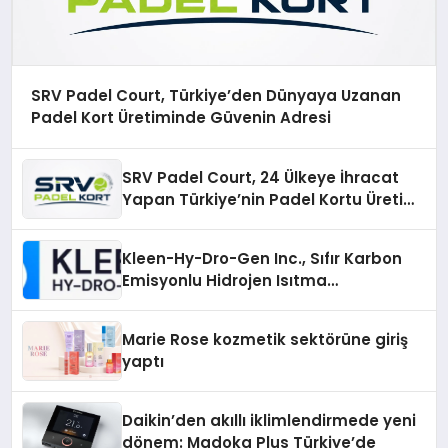
SRV Padel Court, Türkiye’den Dünyaya Uzanan
Padel Kort Üretiminde Güvenin Adresi
SRV Padel Court, 24 Ülkeye İhracat
Yapan Türkiye’nin Padel Kortu Üretim
Gücü
Kleen-Hy-Dro-Gen Inc., Sıfır Karbon
Emisyonlu Hidrojen Isıtma
Teknolojisinde ISO ve TSSA
Düzenleyici Onaylarını Aldı
Marie Rose kozmetik sektörüne giriş
yaptı
Daikin’den akıllı iklimlendirmede yeni
dönem: Madoka Plus Türkiye’de