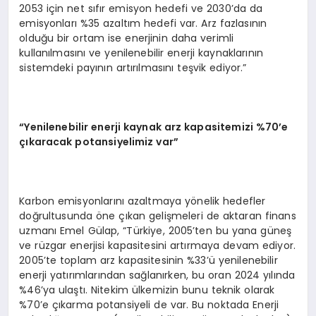
2053 için net sıfır emisyon hedefi ve 2030’da da
emisyonları %35 azaltım hedefi var. Arz fazlasının
olduğu bir ortam ise enerjinin daha verimli
kullanılmasını ve yenilenebilir enerji kaynaklarının
sistemdeki payının artırılmasını teşvik ediyor.”
“Yenilenebilir enerji kaynak arz kapasitemizi %70’e
çıkaracak potansiyelimiz var”
Karbon emisyonlarını azaltmaya yönelik hedefler
doğrultusunda öne çıkan gelişmeleri de aktaran finans
uzmanı Emel Gülap, “Türkiye, 2005’ten bu yana güneş
ve rüzgar enerjisi kapasitesini artırmaya devam ediyor.
2005’te toplam arz kapasitesinin %33’ü yenilenebilir
enerji yatırımlarından sağlanırken, bu oran 2024 yılında
%46’ya ulaştı. Nitekim ülkemizin bunu teknik olarak
%70’e çıkarma potansiyeli de var. Bu noktada Enerji