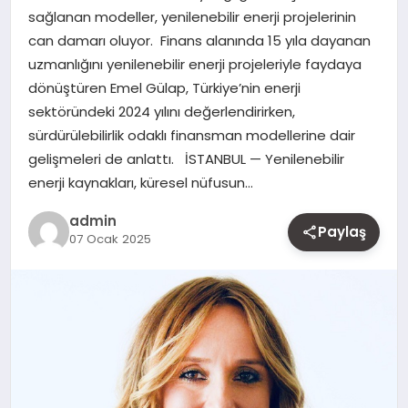
sağlanan modeller, yenilenebilir enerji projelerinin
MAGAZIN
can damarı oluyor. Finans alanında 15 yıla dayanan
uzmanlığını yenilenebilir enerji projeleriyle faydaya
YAŞAM
dönüştüren Emel Gülap, Türkiye’nin enerji
sektöründeki 2024 yılını değerlendirirken,
OTOMOBIL
sürdürülebilirlik odaklı finansman modellerine dair
gelişmeleri de anlattı. İSTANBUL — Yenilenebilir
enerji kaynakları, küresel nüfusun…
admin
Paylaş
07 Ocak 2025