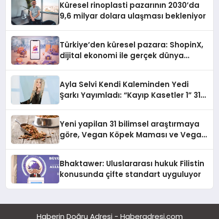
Küresel rinoplasti pazarının 2030’da
9,6 milyar dolara ulaşması bekleniyor
Türkiye’den küresel pazara: ShopinX,
dijital ekonomi ile gerçek dünya
alışverişini bir araya getirmeyi
hedefliyor
Ayla Selvi Kendi Kaleminden Yedi
Şarkı Yayımladı: “Kayıp Kasetler 1” 31
Temmuz’da Çıktı
Yeni yapilan 31 bilimsel araştırmaya
göre, Vegan Köpek Maması ve Vegan
Kedi Mamasının İyi Sindirildiğini
Ortaya Koydu
Bhaktawer: Uluslararası hukuk Filistin
konusunda çifte standart uyguluyor
Haberin Doğru Adresi - Haberadresi.com