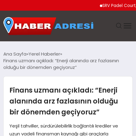
SRV Padel Court, Türk
ANASAYFA
Ana Sayfa
Yerel Haberler
Finans uzmanı açıkladı: “Enerji alanında arz fazlasının
GÜNDEM
olduğu bir dönemden geçiyoruz”
SPOR
Finans uzmanı açıkladı: “Enerji
EKONOMI
alanında arz fazlasının olduğu
bir dönemden geçiyoruz”
TEKNOLOJI
Yeşil tahviller, sürdürülebilirlik bağlantılı krediler ve
EĞITIM
uzun vadeli finansman kaynağı gibi araçlarla