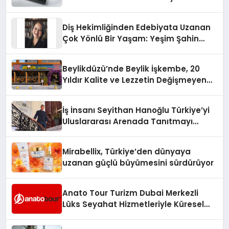
Diş Hekimliğinden Edebiyata Uzanan
Çok Yönlü Bir Yaşam: Yeşim Şahin
Yaman
Beylikdüzü’nde Beylik İşkembe, 20
Yıldır Kalite ve Lezzetin Değişmeyen
Adresi
İş İnsanı Seyithan Hanoğlu Türkiye’yi
Uluslararası Arenada Tanıtmayı
Hedefliyor
Mirabellix, Türkiye’den dünyaya
uzanan güçlü büyümesini sürdürüyor
Anato Tour Turizm Dubai Merkezli
Lüks Seyahat Hizmetleriyle Küresel
Turizmde Öne Çıkıyor