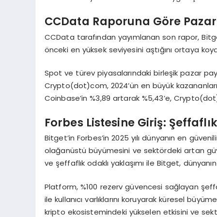
CCData Raporuna G
ö
re Paza
CCData tarafından yayımlanan son rapor, Bitget
önceki en yüksek seviyesini aştığını ortaya koy
Spot ve türev piyasalarındaki birleşik pazar pa
Crypto(dot)com, 2024’ün en büyük kazananları o
Coinbase’in %3,89 artarak %5,43’e, Crypto(dot)
Forbes Listesine Giriş: Şeffafl
Bitget’in Forbes’in 2025 yılı dünyanın en güvenil
olağanüstü büyümesini ve sektördeki artan güven
ve şeffaflık odaklı yaklaşımı ile Bitget, dünyanı
Platform, %100 rezerv güvencesi sağlayan şeffa
ile kullanıcı varlıklarını koruyarak küresel büyüm
kripto ekosistemindeki yükselen etkisini ve sektö