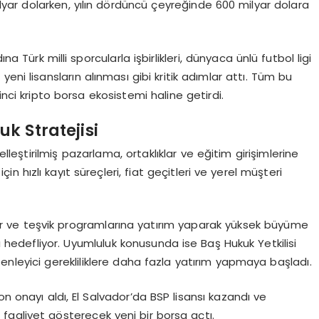
lyar dolarken, yılın dördüncü çeyreğinde 600 milyar dolara
a Türk milli sporcularla işbirlikleri, dünyaca ünlü futbol ligi
 yeni lisansların alınması gibi kritik adımlar attı. Tüm bu
inci kripto borsa ekosistemi haline getirdi.
k Stratejisi
lleştirilmiş pazarlama, ortaklıklar ve eğitim girişimlerine
in hızlı kayıt süreçleri, fiat geçitleri ve yerel müşteri
uklar ve teşvik programlarına yatırım yaparak yüksek büyüme
ı hedefliyor. Uyumluluk konusunda ise Baş Hukuk Yetkilisi
enleyici gerekliliklere daha fazla yatırım yapmaya başladı.
on onayı aldı, El Salvador’da BSP lisansı kazandı ve
aaliyet gösterecek yeni bir borsa açtı.