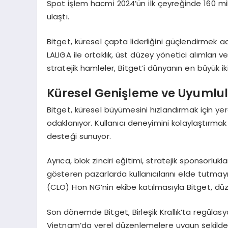
Spot işlem hacmi 2024’ün ilk çeyreğinde 160 mi
ulaştı.
Bitget, küresel çapta liderliğini güçlendirmek adın
LALIGA ile ortaklık, üst düzey yönetici alımları ve
stratejik hamleler, Bitget’i dünyanın en büyük ik
Küresel Genişleme ve Uyumlulu
Bitget, küresel büyümesini hızlandırmak için yere
odaklanıyor. Kullanıcı deneyimini kolaylaştırmak iç
desteği sunuyor.
Ayrıca, blok zinciri eğitimi, stratejik sponsorl
gösteren pazarlarda kullanıcılarını elde tutmay
(CLO) Hon NG’nin ekibe katılmasıyla Bitget, düz
Son dönemde Bitget, Birleşik Krallık’ta regülasy
Vietnam’da yerel düzenlemelere uygun şekilde f