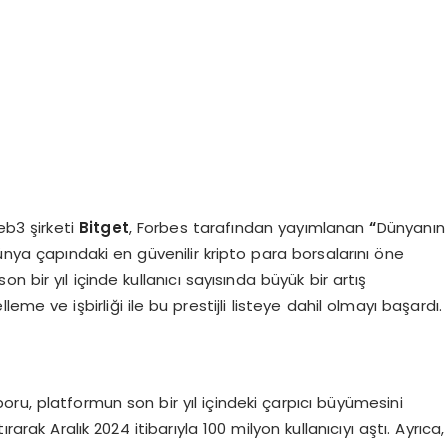
b3 şirketi
Bitget
, Forbes tarafından yayımlanan
“
Dünyanın
ünya çapındaki en güvenilir kripto para borsalarını öne
on bir yıl içinde kullanıcı sayısında büyük bir artış
me ve işbirliği ile bu prestijli listeye dahil olmayı başardı.
ru, platformun son bir yıl içindeki çarpıcı büyümesini
arak Aralık 2024 itibarıyla 100 milyon kullanıcıyı aştı. Ayrıca,