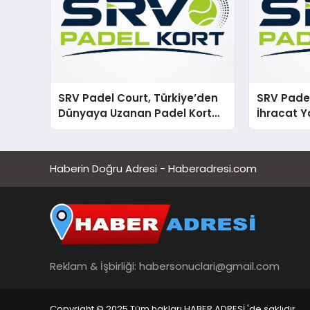
SRV Padel Court, Türkiye’den
SRV Padel
Dünyaya Uzanan Padel Kort
İhracat Y
Üretiminde Güvenin Adresi
Padel Ko
Haberin Doğru Adresi - Haberadresi.com
Reklam & İşbirliği:
habersonuclari@gmail.com
Copyright © 2025 Tüm hakları HABER ADRESİ 'de saklıdır.