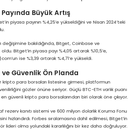
r Payında Büyü
k Art
ış
’in piyasa payının %4,25’e yükseldiğini ve Nisan 2024’teki
du.
yı değişimine bakıldığında, Bitget, Coinbase ve
ldu. Bitget’in piyasa payı %4,05 artarak %10,5’e,
com’un ise %3,39 artarak %4,71’e yükseldi.
ık ve Güvenlik Ö
n Planda
ir kripto para borsaları listesine girmesi, platformun
ilirliğini gözler önüne seriyor. Güçlü BTC-ETH varlık puanı
n en güvenli kripto para borsalarından biri olarak öne çıkıyor.
f rezerv kanıtı sistemi ve 600 milyon dolarlık Koruma Fonu
esini hızlandırdı. Forbes sıralamasına dahil edilmesi, Bitget’in
r lideri olma yolundaki kararlılığını bir kez daha doğruluyor.