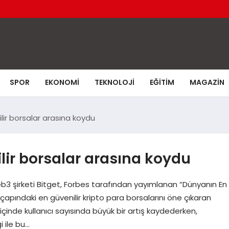
SPOR
EKONOMI
TEKNOLOJI
EĞITIM
MAGAZIN
ilir borsalar arasına koydu
ilir borsalar arasına koydu
3 şirketi Bitget, Forbes tarafından yayımlanan “Dünyanın En
a çapındaki en güvenilir kripto para borsalarını öne çıkaran
l içinde kullanıcı sayısında büyük bir artış kaydederken,
i ile bu…