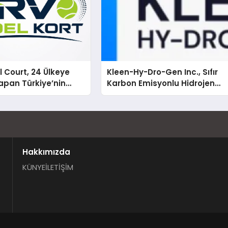
 Court, 24 Ülkeye
Kleen-Hy-Dro-Gen Inc., Sıfır
apan Türkiye’nin
Karbon Emisyonlu Hidrojen
rtu Üretim Gücü
Isıtma Teknolojisinde ISO ve
TSSA Düzenleyici Onaylarını
Aldı
Hakkımızda
KÜNYE
İLETİŞİM