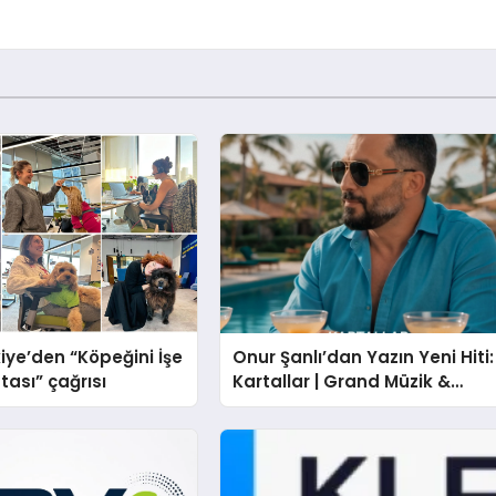
iye’den “Köpeğini İşe
Onur Şanlı’dan Yazın Yeni Hiti:
tası” çağrısı
Kartallar | Grand Müzik &
Nihat Ulaş İmzalı Yeni Şarkı