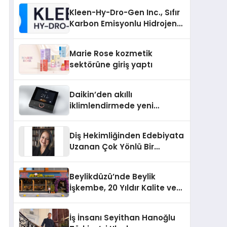
Kleen-Hy-Dro-Gen Inc., Sıfır
Karbon Emisyonlu Hidrojen
Isıtma Teknolojisinde ISO ve
TSSA Düzenleyici Onaylarını
Marie Rose kozmetik
Aldı
sektörüne giriş yaptı
Daikin’den akıllı
iklimlendirmede yeni
dönem: Madoka Plus
Türkiye’de
Diş Hekimliğinden Edebiyata
Uzanan Çok Yönlü Bir
Yaşam: Yeşim Şahin Yaman
Beylikdüzü’nde Beylik
İşkembe, 20 Yıldır Kalite ve
Lezzetin Değişmeyen Adresi
İş İnsanı Seyithan Hanoğlu