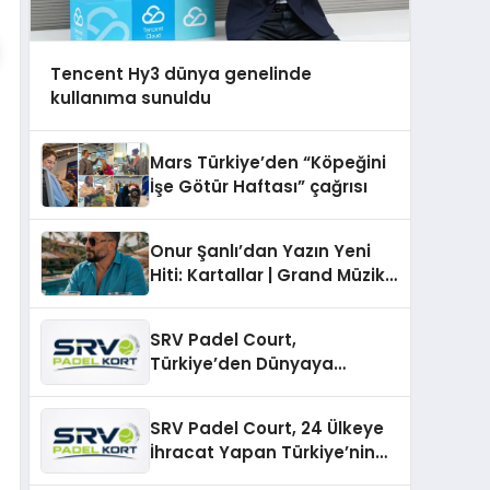
Tencent Hy3 dünya genelinde
kullanıma sunuldu
Mars Türkiye’den “Köpeğini
İşe Götür Haftası” çağrısı
Onur Şanlı’dan Yazın Yeni
Hiti: Kartallar | Grand Müzik
& Nihat Ulaş İmzalı Yeni Şarkı
SRV Padel Court,
Türkiye’den Dünyaya
Uzanan Padel Kort
Üretiminde Güvenin Adresi
SRV Padel Court, 24 Ülkeye
İhracat Yapan Türkiye’nin
Padel Kortu Üretim Gücü