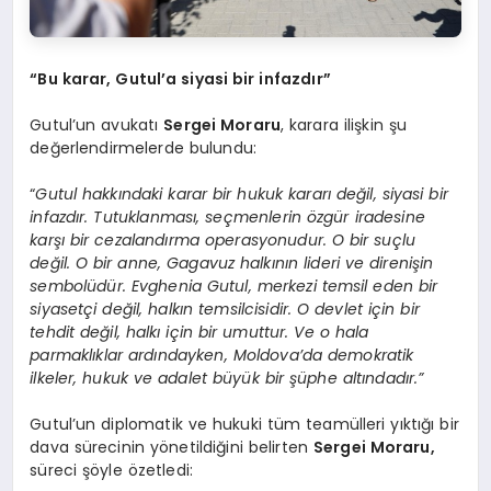
“Bu karar, Gutul’a siyasi bir infazdır”
Gutul’un avukatı
Sergei Moraru
, karara ilişkin şu
değerlendirmelerde bulundu:
“
Gutul hakkındaki karar bir hukuk kararı değil, siyasi bir
infazdır. Tutuklanması, seçmenlerin özgür iradesine
karşı bir cezalandırma operasyonudur. O bir suçlu
değil. O bir anne, Gagavuz halkının lideri ve direnişin
sembolüdür. Evghenia Gutul, merkezi temsil eden bir
siyasetçi değil, halkın temsilcisidir. O devlet için bir
tehdit değil, halkı için bir umuttur. Ve o hala
parmaklıklar ardındayken, Moldova’da demokratik
ilkeler, hukuk ve adalet büyük bir şüphe altındadır.”
Gutul’un diplomatik ve hukuki tüm teamülleri yıktığı bir
dava sürecinin yönetildiğini belirten
Sergei Moraru,
süreci şöyle özetledi: