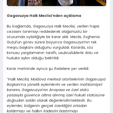
Gagavuzya Halk Meclisi
’
nden a
çı
klama
Bu bağlamda, Gagavuzya Halk Meclisi, verilen hapis
cezasını tanımayı reddederek olağanüstü bir
oturumda oybirliğiyle bir karar aldı. Meclis, Evghenia
Guțul’un görev süresi boyunca Gagavuzya’nın tek
meşru başkanı olduğunu vurguladı. Kararda, söz
konusu yargılamanın taraflı, usulsüzlüklerle dolu ve
hukuka aykırı olduğu belirtildi.
Karar metninde ayrıca şu ifadelere yer verildi:
“Halk Meclisi, Moldova merkezi otoritelerinin Gagavuzya
Başkanı’na yönelik eylemlerini ve verilen mahkûmiyet
kararını, Gagavuzya’nın Anayasa ve özel statü
yasasıyla güvence altına alınmış özel hukuki statüsüne
doğrudan saldırı olarak değerlendirmektedir. Bu
eylemler, bölgenin gerçek özerkliğini ortadan
kaldırmayı ve halkın iradesini bastırmayı