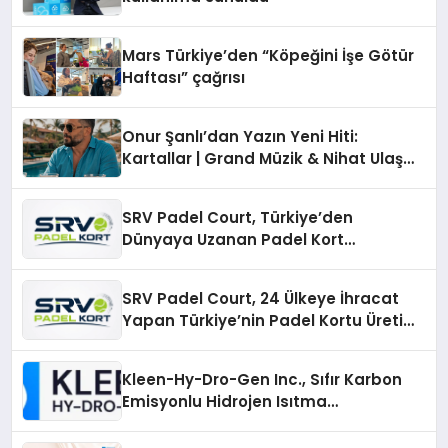
Mars Türkiye’den “Köpeğini İşe Götür
Haftası” çağrısı
Onur Şanlı’dan Yazın Yeni Hiti:
Kartallar | Grand Müzik & Nihat Ulaş
İmzalı Yeni Şarkı
SRV Padel Court, Türkiye’den
Dünyaya Uzanan Padel Kort
Üretiminde Güvenin Adresi
SRV Padel Court, 24 Ülkeye İhracat
Yapan Türkiye’nin Padel Kortu Üretim
Gücü
Kleen-Hy-Dro-Gen Inc., Sıfır Karbon
Emisyonlu Hidrojen Isıtma
Teknolojisinde ISO ve TSSA
Düzenleyici Onaylarını Aldı