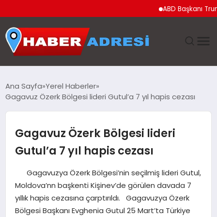
ABD Başkanı Trump’tan C
ANASAYFA
Ana Sayfa
Yerel Haberler
Gagavuz Özerk Bölgesi lideri Gutul’a 7 yıl hapis cezası
GÜNDEM
SPOR
Gagavuz Özerk Bölgesi lideri
Gutul’a 7 yıl hapis cezası
EKONOMI
Gagavuzya Özerk Bölgesi’nin seçilmiş lideri Gutul,
TEKNOLOJI
Moldova’nn başkenti Kişinev’de görülen davada 7
yıllık hapis cezasına çarptırıldı. Gagavuzya Özerk
EĞITIM
Bölgesi Başkanı Evghenia Gutul 25 Mart’ta Türkiye