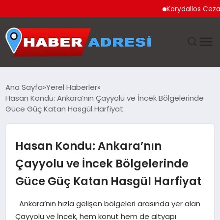
Korydallos Cezaevi’nde 
ANASAYFA
Ana Sayfa
Yerel Haberler
Hasan Kondu: Ankara’nın Çayyolu ve İncek Bölgelerinde
GÜNDEM
Güce Güç Katan Hasgül Harfiyat
SPOR
Hasan Kondu: Ankara’nın
EKONOMI
Çayyolu ve İncek Bölgelerinde
Güce Güç Katan Hasgül Harfiyat
TEKNOLOJI
Ankara’nın hızla gelişen bölgeleri arasında yer alan
EĞITIM
Çayyolu ve İncek, hem konut hem de altyapı