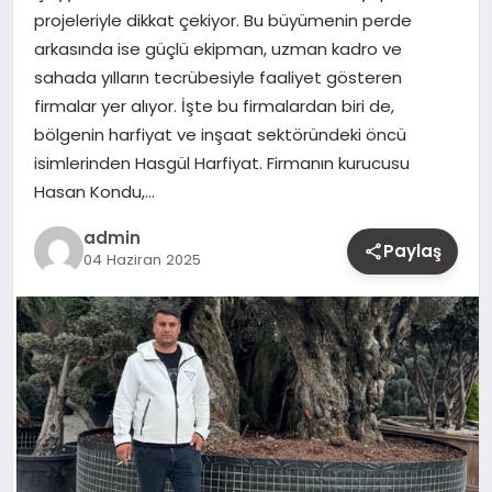
projeleriyle dikkat çekiyor. Bu büyümenin perde
MAGAZIN
arkasında ise güçlü ekipman, uzman kadro ve
sahada yılların tecrübesiyle faaliyet gösteren
YAŞAM
firmalar yer alıyor. İşte bu firmalardan biri de,
bölgenin harfiyat ve inşaat sektöründeki öncü
OTOMOBIL
isimlerinden Hasgül Harfiyat. Firmanın kurucusu
Hasan Kondu,…
admin
Paylaş
04 Haziran 2025