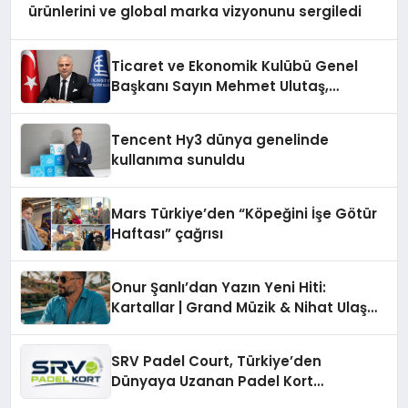
ürünlerini ve global marka vizyonunu sergiledi
Ticaret ve Ekonomik Kulübü Genel
Başkanı Sayın Mehmet Ulutaş,
ekonomiye dair yaptığı açıklamada
şunları kaydetti:
Tencent Hy3 dünya genelinde
kullanıma sunuldu
Mars Türkiye’den “Köpeğini İşe Götür
Haftası” çağrısı
Onur Şanlı’dan Yazın Yeni Hiti:
Kartallar | Grand Müzik & Nihat Ulaş
İmzalı Yeni Şarkı
SRV Padel Court, Türkiye’den
Dünyaya Uzanan Padel Kort
Üretiminde Güvenin Adresi