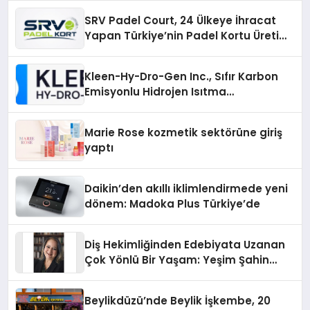
SRV Padel Court, 24 Ülkeye İhracat
Yapan Türkiye’nin Padel Kortu Üretim
Gücü
Kleen-Hy-Dro-Gen Inc., Sıfır Karbon
Emisyonlu Hidrojen Isıtma
Teknolojisinde ISO ve TSSA
Düzenleyici Onaylarını Aldı
Marie Rose kozmetik sektörüne giriş
yaptı
Daikin’den akıllı iklimlendirmede yeni
dönem: Madoka Plus Türkiye’de
Diş Hekimliğinden Edebiyata Uzanan
Çok Yönlü Bir Yaşam: Yeşim Şahin
Yaman
Beylikdüzü’nde Beylik İşkembe, 20