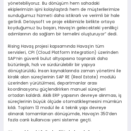
yönetebiliyoruz. Bu dönüşüm hem sahadaki
ekiplerimizin işini kolaylaştırdı hem de müşterilerimize
sunduğumuz hizmeti daha istikrarlı ve verimli bir hale
getirdi. Detaysoft ve proje ekibimizle birlikte ortaya
koyduğumuz bu başarı, Havaş’ın gelecekteki yenilikçi
adımlarının da sağlam bir temelini oluşturuyor” dedi.
Rising Havaş projesi kapsamında Havaş’ın tüm
servisleri, CPI (Cloud Platform Integration) üzerinden
SAP’nin güvenli bulut altyapısına taşınarak daha
bütünleşik, hızlı ve sürdürülebilir bir yapıya
dönüştürüldü. İnsan kaynaklarında zaman yönetimi ile
kiralık alan süreçlerinin SAP RE (Real Estate) modülü
üzerinden yürütülmesi, departmanlar arası
koordinasyonu güçlendirirken manuel süreçleri
ortadan kaldırdı. Akıllı ERP yapısının devreye alınması, iş
süreçlerinin büyük ölçüde otomatikleşmesini mümkün
kıldı. Toplam 13 modül ile 4 teknik yapı devreye
alınarak tamamlanan dönüşümde, Havaş’ın 350’den
fazla canlı kullanıcısı yeni sisteme geçti.