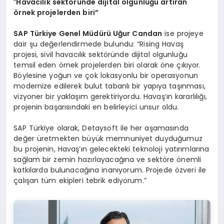
“
Havacılık sekt
ö
ründe dijital olgunluğu artı
ran
ö
rnek projelerden biri”
SAP Türkiye Genel Müdürü Uğur Candan
ise projeye
dair şu değerlendirmede bulundu: “Rising Havaş
projesi, sivil havacılık sektöründe dijital olgunluğu
temsil eden örnek projelerden biri olarak öne çıkıyor.
Böylesine yoğun ve çok lokasyonlu bir operasyonun
modernize edilerek bulut tabanlı bir yapıya taşınması,
vizyoner bir yaklaşım gerektiriyordu. Havaş’ın kararlılığı,
projenin başarısındaki en belirleyici unsur oldu.
SAP Türkiye olarak, Detaysoft ile her aşamasında
değer üretmekten büyük memnuniyet duyduğumuz
bu projenin, Havaş’ın gelecekteki teknoloji yatırımlarına
sağlam bir zemin hazırlayacağına ve sektöre önemli
katkılarda bulunacağına inanıyorum. Projede özveri ile
çalışan tüm ekipleri tebrik ediyorum.”