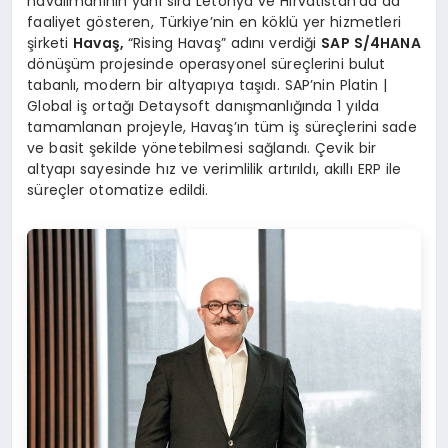
havalimanının yanı sıra Letonya ve Hırvatistan’da da
faaliyet gösteren, Türkiye’nin en köklü yer hizmetleri
şirketi
Havaş,
“Rising Havaş” adını verdiği
SAP S/4HANA
dönüşüm projesinde operasyonel süreçlerini bulut
tabanlı, modern bir altyapıya taşıdı. SAP’nin Platin |
Global iş ortağı Detaysoft danışmanlığında 1 yılda
tamamlanan projeyle, Havaş’ın tüm iş süreçlerini sade
ve basit şekilde yönetebilmesi sağlandı. Çevik bir
altyapı sayesinde hız ve verimlilik artırıldı, akıllı ERP ile
süreçler otomatize edildi.