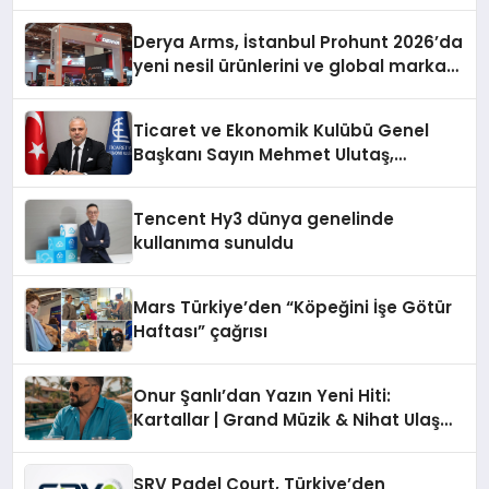
Derya Arms, İstanbul Prohunt 2026’da
yeni nesil ürünlerini ve global marka
vizyonunu sergiledi
Ticaret ve Ekonomik Kulübü Genel
Başkanı Sayın Mehmet Ulutaş,
ekonomiye dair yaptığı açıklamada
şunları kaydetti:
Tencent Hy3 dünya genelinde
kullanıma sunuldu
Mars Türkiye’den “Köpeğini İşe Götür
Haftası” çağrısı
Onur Şanlı’dan Yazın Yeni Hiti:
Kartallar | Grand Müzik & Nihat Ulaş
İmzalı Yeni Şarkı
SRV Padel Court, Türkiye’den