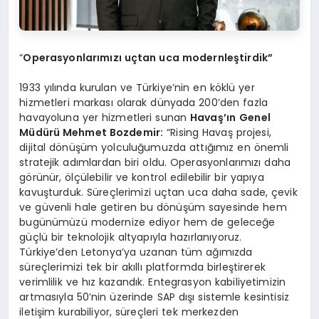
“
Operasyonlarımızı uçtan uca modernleştirdik”
1933 yılında kurulan ve Türkiye’nin en köklü yer
hizmetleri markası olarak dünyada 200’den fazla
havayoluna yer hizmetleri sunan
Havaş’ın
Genel
Müdürü Mehmet Bozdemir:
“Rising Havaş projesi,
dijital dönüşüm yolculuğumuzda attığımız en önemli
stratejik adımlardan biri oldu. Operasyonlarımızı daha
görünür, ölçülebilir ve kontrol edilebilir bir yapıya
kavuşturduk. Süreçlerimizi uçtan uca daha sade, çevik
ve güvenli hale getiren bu dönüşüm sayesinde hem
bugünümüzü modernize ediyor hem de geleceğe
güçlü bir teknolojik altyapıyla hazırlanıyoruz.
Türkiye’den Letonya’ya uzanan tüm ağımızda
süreçlerimizi tek bir akıllı platformda birleştirerek
verimlilik ve hız kazandık. Entegrasyon kabiliyetimizin
artmasıyla 50’nin üzerinde SAP dışı sistemle kesintisiz
iletişim kurabiliyor, süreçleri tek merkezden