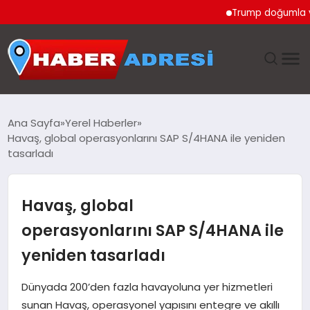
Trump doğumla vatandaşlı
ANASAYFA
Ana Sayfa
Yerel Haberler
Havaş, global operasyonlarını SAP S/4HANA ile yeniden
GÜNDEM
tasarladı
SPOR
Havaş, global
EKONOMI
operasyonlarını SAP S/4HANA ile
yeniden tasarladı
TEKNOLOJI
Dünyada 200’den fazla havayoluna yer hizmetleri
EĞITIM
sunan Havaş, operasyonel yapısını entegre ve akıllı