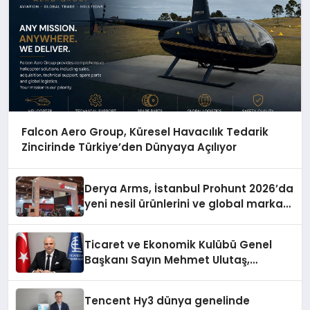
Falcon Aero Group, Küresel Havacılık Tedarik
Zincirinde Türkiye’den Dünyaya Açılıyor
Derya Arms, İstanbul Prohunt 2026’da
yeni nesil ürünlerini ve global marka
vizyonunu sergiledi
Ticaret ve Ekonomik Kulübü Genel
Başkanı Sayın Mehmet Ulutaş,
ekonomiye dair yaptığı açıklamada
şunları kaydetti:
Tencent Hy3 dünya genelinde