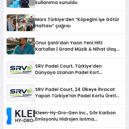
kullanıma sunuldu
Mars Türkiye’den “Köpeğini İşe Götür
Haftası” çağrısı
Onur Şanlı’dan Yazın Yeni Hiti:
Kartallar | Grand Müzik & Nihat Ulaş
İmzalı Yeni Şarkı
SRV Padel Court, Türkiye’den
Dünyaya Uzanan Padel Kort
Üretiminde Güvenin Adresi
SRV Padel Court, 24 Ülkeye İhracat
Yapan Türkiye’nin Padel Kortu Üretim
Gücü
Kleen-Hy-Dro-Gen Inc., Sıfır Karbon
Emisyonlu Hidrojen Isıtma
Teknolojisinde ISO ve TSSA