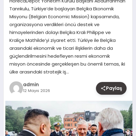
HorecaDepot Yönetim Kurulu Başkanı Abdurrahman
MAGAZIN
Tanrıkulu, Türkiye’de başlayan Belçika Ekonomik
Misyonu (Belgian Economic Mission) kapsamında,
YAŞAM
organizasyona verdikleri öncü destek ve
himayelerinden dolayı Belçika Kralı Philippe ve
OTOMOBIL
Kraliçe Mathilde’yi ziyaret etti. Türkiye ile Belçika
arasındaki ekonomik ve ticari ilişkilerin daha da
güçlendirilmesini hedefleyen resmi ekonomik
misyon öncesinde gerçekleşen bu önemli temas, iki
ülke arasındaki stratejik iş…
admin
Paylaş
12 Mayıs 2026