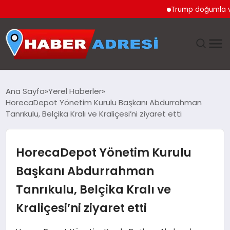
Trump doğumla vatandaş
ANASAYFA
Ana Sayfa
Yerel Haberler
HorecaDepot Yönetim Kurulu Başkanı Abdurrahman
GÜNDEM
Tanrıkulu, Belçika Kralı ve Kraliçesi’ni ziyaret etti
SPOR
HorecaDepot Yönetim Kurulu
EKONOMI
Başkanı Abdurrahman
Tanrıkulu, Belçika Kralı ve
TEKNOLOJI
Kraliçesi’ni ziyaret etti
EĞITIM