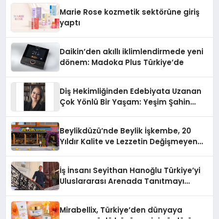
Düzenleyici Onaylarını Aldı
Marie Rose kozmetik sektörüne giriş
yaptı
Daikin’den akıllı iklimlendirmede yeni
dönem: Madoka Plus Türkiye’de
Diş Hekimliğinden Edebiyata Uzanan
Çok Yönlü Bir Yaşam: Yeşim Şahin
Yaman
Beylikdüzü’nde Beylik İşkembe, 20
Yıldır Kalite ve Lezzetin Değişmeyen
Adresi
İş İnsanı Seyithan Hanoğlu Türkiye’yi
Uluslararası Arenada Tanıtmayı
Hedefliyor
Mirabellix, Türkiye’den dünyaya