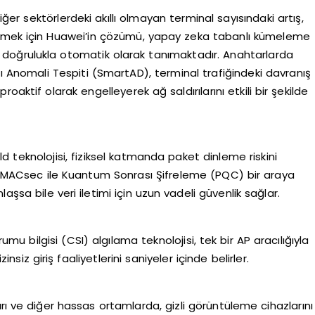
iğer sektörlerdeki akıllı olmayan terminal sayısındaki artış,
nu çözmek için Huawei’in çözümü, yapay zeka tabanlı kümeleme
5 doğrulukla otomatik olarak tanımaktadır. Anahtarlarda
llı Anomali Tespiti (SmartAD), terminal trafiğindeki davranış
proaktif olarak engelleyerek ağ saldırılarını etkili bir şekilde
ld teknolojisi, fiziksel katmanda paket dinleme riskini
ca MACsec ile Kuantum Sonrası Şifreleme (PQC) bir araya
laşsa bile veri iletimi için uzun vadeli güvenlik sağlar.
mu bilgisi (CSI) algılama teknolojisi, tek bir AP aracılığıyla
nsiz giriş faaliyetlerini saniyeler içinde belirler.
aları ve diğer hassas ortamlarda, gizli görüntüleme cihazlarını