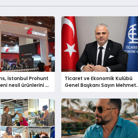
s, İstanbul Prohunt
Ticaret ve Ekonomik Kulübü
ni nesil ürünlerini ve
Genel Başkanı Sayın Mehmet
arka vizyonunu
Ulutaş, ekonomiye dair yaptığ
açıklamada şunları kaydetti: