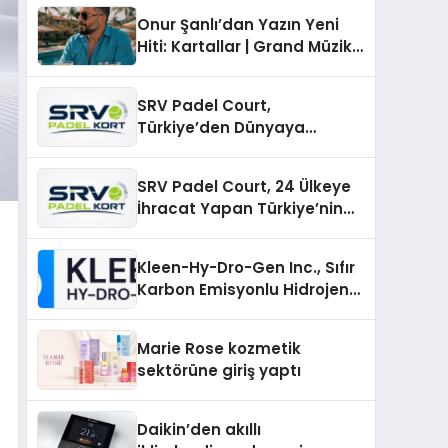
Onur Şanlı’dan Yazın Yeni
Hiti: Kartallar | Grand Müzik
& Nihat Ulaş İmzalı Yeni Şarkı
SRV Padel Court,
Türkiye’den Dünyaya
Uzanan Padel Kort
Üretiminde Güvenin Adresi
SRV Padel Court, 24 Ülkeye
İhracat Yapan Türkiye’nin
Padel Kortu Üretim Gücü
Kleen-Hy-Dro-Gen Inc., Sıfır
Karbon Emisyonlu Hidrojen
Isıtma Teknolojisinde ISO ve
TSSA Düzenleyici Onaylarını
Marie Rose kozmetik
Aldı
sektörüne giriş yaptı
Daikin’den akıllı