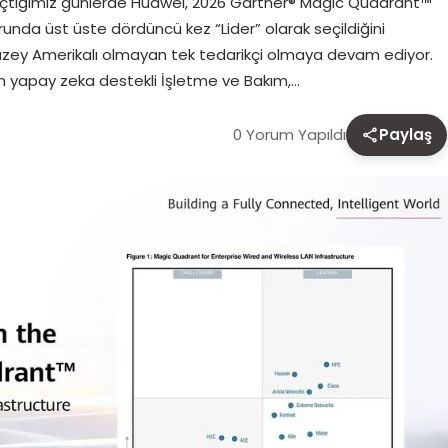
eçtiğimiz günlerde Huawei, 2026 Gartner® Magic Quadrant™
unda üst üste dördüncü kez “Lider” olarak seçildiğini
Kuzey Amerikalı olmayan tek tedarikçi olmaya devam ediyor.
 yapay zeka destekli İşletme ve Bakım,…
0 Yorum Yapıldı
Paylaş