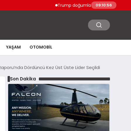
Trump doğumla vatandaşlık ve doğum turiz
09:10:57
YAŞAM
OTOMOBIL
aporu’nda Dördüncü Kez Üst Üste Lider Seçildi
Son Dakika