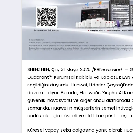
SHENZHEN, Çin, 31 Mayıs 2026 /PRNewswire/ — G
Quadrant™ Kurumsal Kablolu ve Kablosuz LAN Al
seçildiğini duyurdu. Huawei, Liderler Çeyreği’n
devam ediyor. Bu ödül, Huawei’in Xinghe AI K
güvenlik inovasyonu ve diğer öncü alanlardaki 
zamanda, Huawei’in müşterilerin temel ihtiyaçla
endüstriler için güvenli ve akıllı kampüsler inşa 
Küresel yapay zeka dalgasına yanıt olarak H