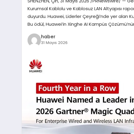
SHENZHEN, Çin, 31 Mayıs 2026 /PRNewswire/ — G
Kurumsal Kablolu ve Kablosuz LAN Altyapısı rapor
duyurdu. Huawei, Liderler Çeyreği’nde yer alan 
Bu ödül, Huawei’in Xinghe AI Kampüs Çözümü’nün
haber
31 Mayıs 2026