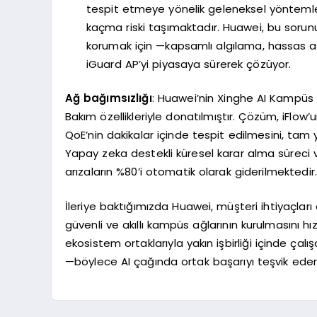
tespit etmeye yönelik geleneksel yöntemle
kaçma riski taşımaktadır. Huawei, bu sorunu, b
korumak için —kapsamlı algılama, hassas a
iGuard AP’yi piyasaya sürerek çözüyor.
Ağ bağımsızlığı
: Huawei’nin Xinghe AI Kampüs
Bakım özellikleriyle donatılmıştır. Çözüm, iFlo
QoE’nin dakikalar içinde tespit edilmesini, tam 
Yapay zeka destekli küresel karar alma süreci 
arızaların %80’i otomatik olarak giderilmektedir
İleriye baktığımızda Huawei, müşteri ihtiyaçlar
güvenli ve akıllı kampüs ağlarının kurulmasını
ekosistem ortaklarıyla yakın işbirliği içinde ça
—böylece AI çağında ortak başarıyı teşvik ederke