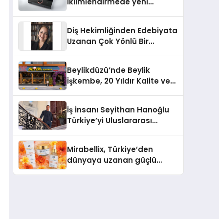
iklimlendirmede yeni
dönem: Madoka Plus
Türkiye’de
Diş Hekimliğinden Edebiyata
Uzanan Çok Yönlü Bir
Yaşam: Yeşim Şahin Yaman
Beylikdüzü’nde Beylik
İşkembe, 20 Yıldır Kalite ve
Lezzetin Değişmeyen Adresi
İş İnsanı Seyithan Hanoğlu
Türkiye’yi Uluslararası
Arenada Tanıtmayı
Hedefliyor
Mirabellix, Türkiye’den
dünyaya uzanan güçlü
büyümesini sürdürüyor