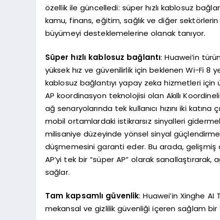
özellik ile güncelledi: süper hızlı kablosuz bağla
kamu, finans, eğitim, sağlık ve diğer sektörle
büyümeyi desteklemelerine olanak tanıyor.
Süper hızlı kablosuz bağlantı
: Huawei’in türü
yüksek hız ve güvenilirlik için beklenen Wi-Fi 8 ye
kablosuz bağlantıyı yapay zeka hizmetleri için ü
AP koordinasyon teknolojisi olan Akıllı Koordin
ağ senaryolarında tek kullanıcı hızını iki katına ç
mobil ortamlardaki istikrarsız sinyalleri gidermek
milisaniye düzeyinde yönsel sinyal güçlendirme 
düşmemesini garanti eder. Bu arada, gelişmiş ay
AP’yi tek bir “süper AP” olarak sanallaştırarak,
sağlar.
Tam kapsamlı güvenlik
: Huawei’in Xinghe AI
mekansal ve gizlilik güvenliği içeren sağlam bi