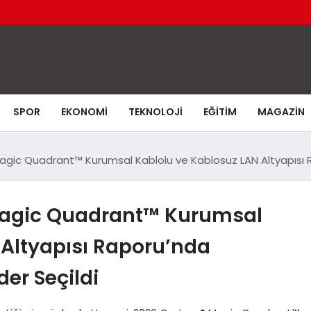
SPOR
EKONOMI
TEKNOLOJI
EĞITIM
MAGAZIN
agic Quadrant™ Kurumsal Kablolu ve Kablosuz LAN Altyapısı R
Magic Quadrant™ Kurumsal
 Altyapısı Raporu’nda
er Seçildi