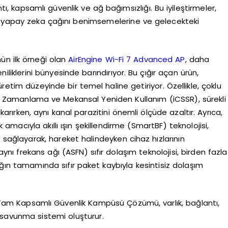
ntı, kapsamlı güvenlik ve ağ bağımsızlığı. Bu iyileştirmeler,
rin yapay zeka çağını benimsemelerine ve gelecekteki
nün ilk örneği olan
AirEngine Wi-Fi 7 Advanced AP
, daha
niliklerini bünyesinde barındırıyor. Bu çığır açan ürün,
retim düzeyinde bir temel haline getiriyor. Özellikle, çoklu
eli Zamanlama ve Mekansal Yeniden Kullanım (iCSSR), sürekli
ıkarırken, aynı kanal parazitini önemli ölçüde azaltır. Ayrıca,
 amacıyla akıllı ışın şekillendirme (SmartBF) teknolojisi,
sağlayarak, hareket halindeyken cihaz hızlarının
nı frekans ağı (ASFN) sıfır dolaşım teknolojisi, birden fazla
 ağın tamamında sıfır paket kaybıyla kesintisiz dolaşım
 Tam Kapsamlı Güvenlik Kampüsü Çözümü, varlık, bağlantı,
r savunma sistemi oluşturur.