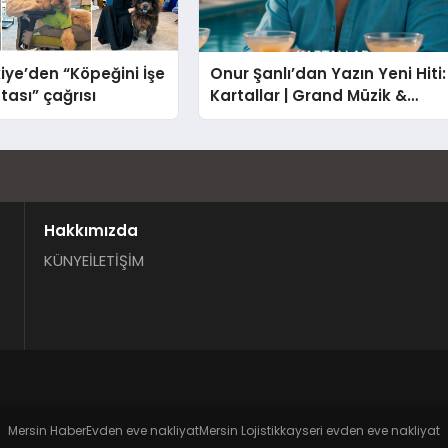
iye’den “Köpeğini İşe
Onur Şanlı’dan Yazın Yeni Hiti:
tası” çağrısı
Kartallar | Grand Müzik &
Nihat Ulaş İmzalı Yeni Şarkı
Hakkımızda
KÜNYE
İLETİŞİM
Mersin Haber
Evden eve nakliyat
Mersin Lojistik
kayseri evden eve nakliyat