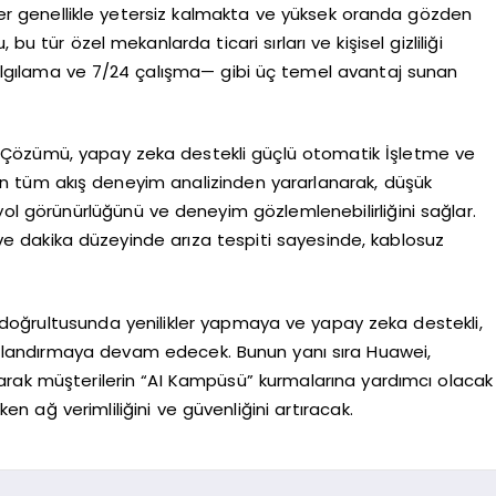
r genellikle yetersiz kalmakta ve yüksek oranda gözden
u tür özel mekanlarda ticari sırları ve kişisel gizliliği
lgılama ve 7/24 çalışma— gibi üç temel avantaj sunan
 Çözümü, yapay zeka destekli güçlü otomatik İşletme ve
w’un tüm akış deneyim analizinden yararlanarak, düşük
yol görünürlüğünü ve deneyim gözlemlenebilirliğini sağlar.
ve dakika düzeyinde arıza tespiti sayesinde, kablosuz
.
ı doğrultusunda yenilikler yapmaya ve yapay zeka destekli,
 hızlandırmaya devam edecek. Bunun yanı sıra Huawei,
lışarak müşterilerin “AI Kampüsü” kurmalarına yardımcı olacak
n ağ verimliliğini ve güvenliğini artıracak.