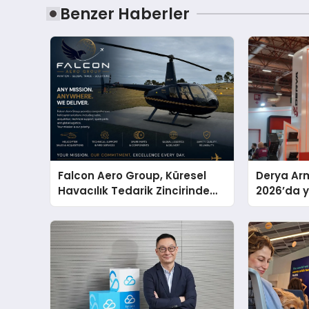
Benzer Haberler
Falcon Aero Group, Küresel
Derya Arm
Havacılık Tedarik Zincirinde
2026’da ye
Türkiye’den Dünyaya Açılıyor
global m
sergiledi