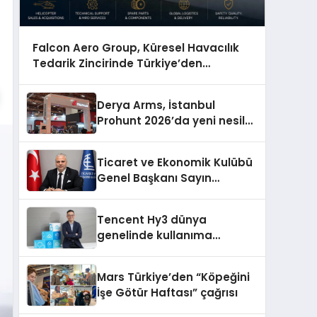
Falcon Aero Group, Küresel Havacılık
Tedarik Zincirinde Türkiye’den
Dünyaya Açılıyor
Derya Arms, İstanbul
Prohunt 2026’da yeni nesil
ürünlerini ve global marka
vizyonunu sergiledi
Ticaret ve Ekonomik Kulübü
Genel Başkanı Sayın
Mehmet Ulutaş, ekonomiye
dair yaptığı açıklamada
Tencent Hy3 dünya
şunları kaydetti:
genelinde kullanıma
sunuldu
Mars Türkiye’den “Köpeğini
İşe Götür Haftası” çağrısı