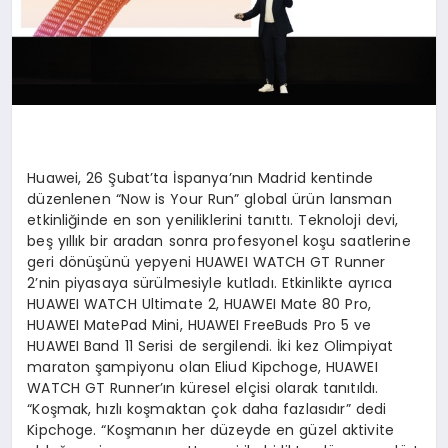
Huawei, 26 Şubat’ta İspanya’nın Madrid kentinde
düzenlenen “Now is Your Run” global ürün lansman
etkinliğinde en son yeniliklerini tanıttı. Teknoloji devi,
beş yıllık bir aradan sonra profesyonel koşu saatlerine
geri dönüşünü yepyeni HUAWEI WATCH GT Runner
2’nin piyasaya sürülmesiyle kutladı. Etkinlikte ayrıca
HUAWEI WATCH Ultimate 2, HUAWEI Mate 80 Pro,
HUAWEI MatePad Mini, HUAWEI FreeBuds Pro 5 ve
HUAWEI Band 11 Serisi de sergilendi. İki kez Olimpiyat
maraton şampiyonu olan Eliud Kipchoge, HUAWEI
WATCH GT Runner’ın küresel elçisi olarak tanıtıldı.
“Koşmak, hızlı koşmaktan çok daha fazlasıdır” dedi
Kipchoge. “Koşmanın her düzeyde en güzel aktivite