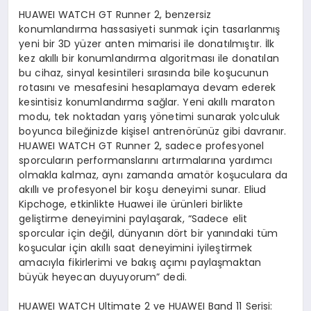
HUAWEI WATCH GT Runner 2, benzersiz
konumlandırma hassasiyeti sunmak için tasarlanmış
yeni bir 3D yüzer anten mimarisi ile donatılmıştır. İlk
kez akıllı bir konumlandırma algoritması ile donatılan
bu cihaz, sinyal kesintileri sırasında bile koşucunun
rotasını ve mesafesini hesaplamaya devam ederek
kesintisiz konumlandırma sağlar. Yeni akıllı maraton
modu, tek noktadan yarış yönetimi sunarak yolculuk
boyunca bileğinizde kişisel antrenörünüz gibi davranır.
HUAWEI WATCH GT Runner 2, sadece profesyonel
sporcuların performanslarını artırmalarına yardımcı
olmakla kalmaz, aynı zamanda amatör koşuculara da
akıllı ve profesyonel bir koşu deneyimi sunar. Eliud
Kipchoge, etkinlikte Huawei ile ürünleri birlikte
geliştirme deneyimini paylaşarak, “Sadece elit
sporcular için değil, dünyanın dört bir yanındaki tüm
koşucular için akıllı saat deneyimini iyileştirmek
amacıyla fikirlerimi ve bakış açımı paylaşmaktan
büyük heyecan duyuyorum” dedi.
HUAWEI WATCH Ultimate 2 ve HUAWEI
Band
11 Serisi: