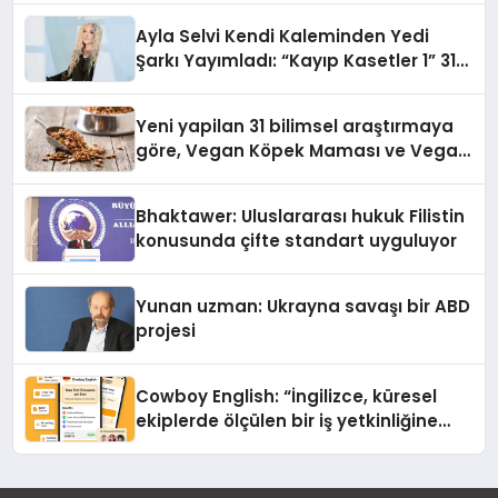
hedefliyor
Ayla Selvi Kendi Kaleminden Yedi
Şarkı Yayımladı: “Kayıp Kasetler 1” 31
Temmuz’da Çıktı
Yeni yapilan 31 bilimsel araştırmaya
göre, Vegan Köpek Maması ve Vegan
Kedi Mamasının İyi Sindirildiğini
Ortaya Koydu
Bhaktawer: Uluslararası hukuk Filistin
konusunda çifte standart uyguluyor
Yunan uzman: Ukrayna savaşı bir ABD
projesi
Cowboy English: “İngilizce, küresel
ekiplerde ölçülen bir iş yetkinliğine
dönüşüyor”