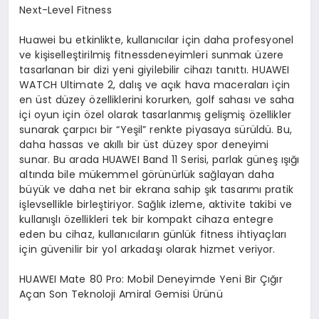
Next
-Level
Fitness
Huawei bu etkinlikte, kullanıcılar için daha profesyonel
ve kişiselleştirilmiş fitnessdeneyimleri sunmak üzere
tasarlanan bir dizi yeni giyilebilir cihazı tanıttı. HUAWEI
WATCH Ultimate 2, dalış ve açık hava maceraları için
en üst düzey özelliklerini korurken, golf sahası ve saha
içi oyun için özel olarak tasarlanmış gelişmiş özellikler
sunarak çarpıcı bir “Yeşil” renkte piyasaya sürüldü. Bu,
daha hassas ve akıllı bir üst düzey spor deneyimi
sunar. Bu arada HUAWEI Band 11 Serisi, parlak güneş ışığı
altında bile mükemmel görünürlük sağlayan daha
büyük ve daha net bir ekrana sahip şık tasarımı pratik
işlevsellikle birleştiriyor. Sağlık izleme, aktivite takibi ve
kullanışlı özellikleri tek bir kompakt cihaza entegre
eden bu cihaz, kullanıcıların günlük fitness ihtiyaçları
için güvenilir bir yol arkadaşı olarak hizmet veriyor.
HUAWEI
Mate
80 Pro: Mobil Deneyimde Yeni Bir Çığır
Açan Son Teknoloji Amiral Gemisi Ürünü