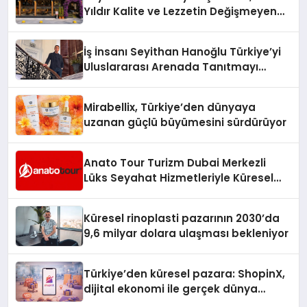
Yıldır Kalite ve Lezzetin Değişmeyen
Adresi
İş İnsanı Seyithan Hanoğlu Türkiye’yi
Uluslararası Arenada Tanıtmayı
Hedefliyor
Mirabellix, Türkiye’den dünyaya
uzanan güçlü büyümesini sürdürüyor
Anato Tour Turizm Dubai Merkezli
Lüks Seyahat Hizmetleriyle Küresel
Turizmde Öne Çıkıyor
Küresel rinoplasti pazarının 2030’da
9,6 milyar dolara ulaşması bekleniyor
Türkiye’den küresel pazara: ShopinX,
dijital ekonomi ile gerçek dünya
alışverişini bir araya getirmeyi