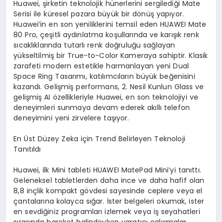
Huawei, şirketin teknolojik hünerlerini sergilediği Mate
Serisi ile küresel pazara büyük bir dönüş yapıyor.
Huawei’in en son yeniliklerini temsil eden HUAWEI Mate
80 Pro, çeşitli aydınlatma koşullarında ve karışık renk
sıcaklıklarında tutarlı renk doğruluğu sağlayan
yükseltilmiş bir True-to-Color Kameraya sahiptir. Klasik
zarafeti modern estetikle harmanlayan yeni Dual
Space Ring Tasarımı, katılımcıların büyük beğenisini
kazandı. Gelişmiş performans, 2. Nesil Kunlun Glass ve
gelişmiş AI özellikleriyle Huawei, en son teknolojiyi ve
deneyimleri sunmaya devam ederek akıllı telefon
deneyimini yeni zirvelere taşıyor.
En Üst Düzey
Zeka
için Trend Belirleyen Teknoloji
Tanıtıldı
Huawei, ilk Mini tableti HUAWEI MatePad Mini’yi tanıttı.
Geleneksel tabletlerden daha ince ve daha hafif olan
8,8 inçlik kompakt gövdesi sayesinde ceplere veya el
çantalarına kolayca sığar. İster belgeleri okumak, ister
en sevdiğiniz programları izlemek veya iş seyahatleri
sırasında hareket halindeyken yaratıcı çalışmalar