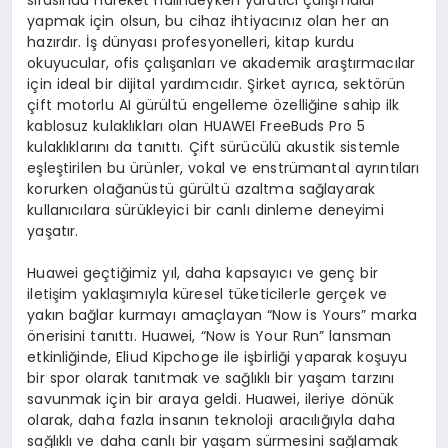
yapmak için olsun, bu cihaz ihtiyacınız olan her an
hazırdır. İş dünyası profesyonelleri, kitap kurdu
okuyucular, ofis çalışanları ve akademik araştırmacılar
için ideal bir dijital yardımcıdır. Şirket ayrıca, sektörün
çift motorlu AI gürültü engelleme özelliğine sahip ilk
kablosuz kulaklıkları olan HUAWEI FreeBuds Pro 5
kulaklıklarını da tanıttı. Çift sürücülü akustik sistemle
eşleştirilen bu ürünler, vokal ve enstrümantal ayrıntıları
korurken olağanüstü gürültü azaltma sağlayarak
kullanıcılara sürükleyici bir canlı dinleme deneyimi
yaşatır.
Huawei geçtiğimiz yıl, daha kapsayıcı ve genç bir
iletişim yaklaşımıyla küresel tüketicilerle gerçek ve
yakın bağlar kurmayı amaçlayan “Now is Yours” marka
önerisini tanıttı. Huawei, “Now is Your Run” lansman
etkinliğinde, Eliud Kipchoge ile işbirliği yaparak koşuyu
bir spor olarak tanıtmak ve sağlıklı bir yaşam tarzını
savunmak için bir araya geldi. Huawei, ileriye dönük
olarak, daha fazla insanın teknoloji aracılığıyla daha
sağlıklı ve daha canlı bir yaşam sürmesini sağlamak