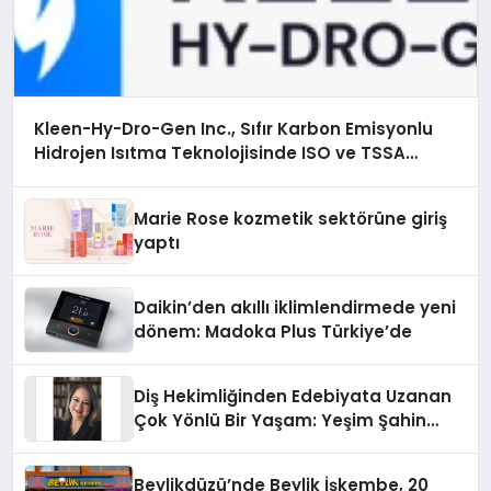
Kleen-Hy-Dro-Gen Inc., Sıfır Karbon Emisyonlu
Hidrojen Isıtma Teknolojisinde ISO ve TSSA
Düzenleyici Onaylarını Aldı
Marie Rose kozmetik sektörüne giriş
yaptı
Daikin’den akıllı iklimlendirmede yeni
dönem: Madoka Plus Türkiye’de
Diş Hekimliğinden Edebiyata Uzanan
Çok Yönlü Bir Yaşam: Yeşim Şahin
Yaman
Beylikdüzü’nde Beylik İşkembe, 20