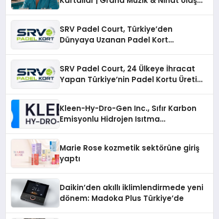
Kartallar | Grand Müzik & Nihat Ulaş
İmzalı Yeni Şarkı
SRV Padel Court, Türkiye’den
Dünyaya Uzanan Padel Kort
Üretiminde Güvenin Adresi
SRV Padel Court, 24 Ülkeye İhracat
Yapan Türkiye’nin Padel Kortu Üretim
Gücü
Kleen-Hy-Dro-Gen Inc., Sıfır Karbon
Emisyonlu Hidrojen Isıtma
Teknolojisinde ISO ve TSSA
Düzenleyici Onaylarını Aldı
Marie Rose kozmetik sektörüne giriş
yaptı
Daikin’den akıllı iklimlendirmede yeni
dönem: Madoka Plus Türkiye’de