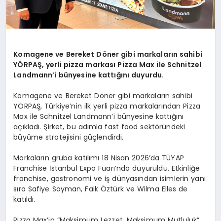
Komagene ve Bereket D
ö
ner gibi markaların sahibi
YÖRPAŞ, yerli pizza markası
Pizza Max ile Schnitzel
Landmann
’
i bünyesine kattığını duyurdu.
Komagene ve Bereket Döner gibi markaların sahibi
YÖRPAŞ, Türkiye’nin ilk yerli pizza markalarından Pizza
Max ile Schnitzel Landmann’i bünyesine kattığını
açıkladı. Şirket, bu adımla fast food sektöründeki
büyüme stratejisini güçlendirdi.
Markaların gruba katılımı 18 Nisan 2026’da TÜYAP
Franchise İstanbul Expo Fuarı’nda duyuruldu. Etkinliğe
franchise, gastronomi ve iş dünyasından isimlerin yanı
sıra Safiye Soyman, Faik Öztürk ve Wilma Elles de
katıldı.
Pizza Max’in “Maksimum Lezzet, Maksimum Mutluluk”