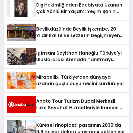
Diş Hekimliğinden Edebiyata Uzanan
Çok Yönlü Bir Yaşam: Yeşim Şahin
Yaman
Beylikdüzü’nde Beylik İşkembe, 20
Yıldır Kalite ve Lezzetin Değişmeyen
Adresi
İş İnsanı Seyithan Hanoğlu Türkiye’yi
Uluslararası Arenada Tanıtmayı
Hedefliyor
Mirabellix, Türkiye’den dünyaya
uzanan güçlü büyümesini sürdürüyor
Anato Tour Turizm Dubai Merkezli
Lüks Seyahat Hizmetleriyle Küresel
Turizmde Öne Çıkıyor
Küresel rinoplasti pazarının 2030’da
9,6 milyar dolara ulaşması bekleniyor