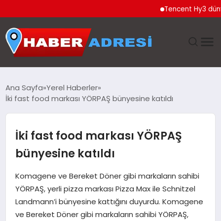
Tencent Hy3 dünya gen
ANASAYFA
Ana Sayfa
Yerel Haberler
İki fast food markası YÖRPAŞ bünyesine katıldı
GÜNDEM
SPOR
İki fast food markası YÖRPAŞ
bünyesine katıldı
EKONOMI
Komagene ve Bereket Döner gibi markaların sahibi
TEKNOLOJI
YÖRPAŞ, yerli pizza markası Pizza Max ile Schnitzel
Landmann’i bünyesine kattığını duyurdu. Komagene
EĞITIM
ve Bereket Döner gibi markaların sahibi YÖRPAŞ,