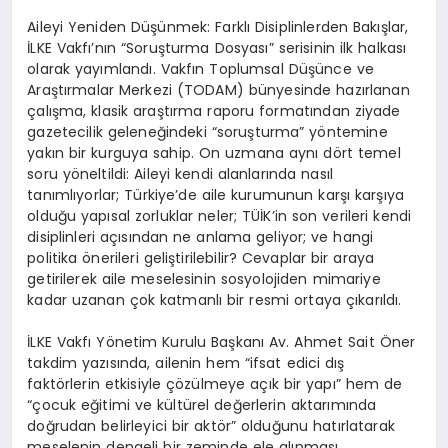
Aileyi Yeniden Düşünmek: Farklı Disiplinlerden Bakışlar,
İLKE Vakfı’nın “Soruşturma Dosyası” serisinin ilk halkası
olarak yayımlandı. Vakfın Toplumsal Düşünce ve
Araştırmalar Merkezi (TODAM) bünyesinde hazırlanan
çalışma, klasik araştırma raporu formatından ziyade
gazetecilik geleneğindeki “soruşturma” yöntemine
yakın bir kurguya sahip. On uzmana aynı dört temel
soru yöneltildi: Aileyi kendi alanlarında nasıl
tanımlıyorlar; Türkiye’de aile kurumunun karşı karşıya
olduğu yapısal zorluklar neler; TÜİK’in son verileri kendi
disiplinleri açısından ne anlama geliyor; ve hangi
politika önerileri geliştirilebilir? Cevaplar bir araya
getirilerek aile meselesinin sosyolojiden mimariye
kadar uzanan çok katmanlı bir resmi ortaya çıkarıldı.
İLKE Vakfı Yönetim Kurulu Başkanı Av. Ahmet Sait Öner
takdim yazısında, ailenin hem “ifsat edici dış
faktörlerin etkisiyle çözülmeye açık bir yapı” hem de
“çocuk eğitimi ve kültürel değerlerin aktarımında
doğrudan belirleyici bir aktör” olduğunu hatırlatarak
meselenin dengeli bir zeminde ele alınması