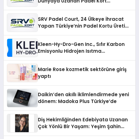
Dünyaya Uzanan Padel Kort
Üretiminde Güvenin Adresi
SRV Padel Court, 24 Ülkeye İhracat
Yapan Türkiye’nin Padel Kortu Üretim
Gücü
Kleen-Hy-Dro-Gen Inc., Sıfır Karbon
Emisyonlu Hidrojen Isıtma
Teknolojisinde ISO ve TSSA
Düzenleyici Onaylarını Aldı
Marie Rose kozmetik sektörüne giriş
yaptı
Daikin’den akıllı iklimlendirmede yeni
dönem: Madoka Plus Türkiye’de
Diş Hekimliğinden Edebiyata Uzanan
Çok Yönlü Bir Yaşam: Yeşim Şahin
Yaman