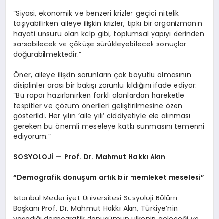
“Siyasi, ekonomik ve benzeri krizler geçici nitelik
taşıyabilirken aileye ilişkin krizler, tıpkı bir organizmanın
hayati unsuru olan kalp gibi, toplumsal yapıyı derinden
sarsabilecek ve çöküşe sürükleyebilecek sonuçlar
doğurabilmektedir.”
Öner, aileye ilişkin sorunların çok boyutlu olmasının
disiplinler arası bir bakışı zorunlu kıldığını ifade ediyor:
“Bu rapor hazırlanırken farklı alanlardan hareketle
tespitler ve çözüm önerileri geliştirilmesine özen
gösterildi. Her yılın ‘aile yılı’ ciddiyetiyle ele alınması
gereken bu önemli meseleye katkı sunmasını temenni
ediyorum.”
SOSYOLOJİ — Prof. Dr. Mahmut Hakkı Akın
“Demografik dönüşüm artık bir memleket meselesi”
İstanbul Medeniyet Üniversitesi Sosyoloji Bölüm
Başkanı Prof. Dr. Mahmut Hakkı Akın, Türkiye’nin
yaşadığı demografik dönüşümün ülkenin geleceği ve