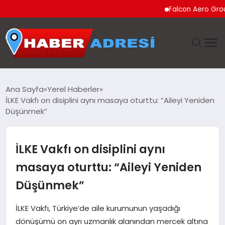
Falcon Aero Group, Küresel
ANASAYFA
Ana Sayfa
Yerel Haberler
İLKE Vakfı on disiplini aynı masaya oturttu: “Aileyi Yeniden
GÜNDEM
Düşünmek”
SPOR
İLKE Vakfı on disiplini aynı
EKONOMI
masaya oturttu: “Aileyi Yeniden
Düşünmek”
TEKNOLOJI
İLKE Vakfı, Türkiye’de aile kurumunun yaşadığı
EĞITIM
dönüşümü on ayrı uzmanlık alanından mercek altına