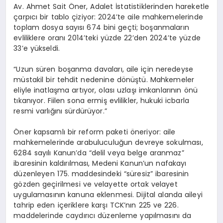
Av. Ahmet Sait Öner, Adalet İstatistiklerinden hareketle
çarpıcı bir tablo çiziyor: 2024’te aile mahkemelerinde
toplam dosya sayısı 674 bini geçti; boşanmaların
evliliklere oranı 2014’teki yüzde 22’den 2024’te yüzde
33’e yükseldi.
“Uzun süren boşanma davaları, aile için neredeyse
müstakil bir tehdit nedenine dönüştü. Mahkemeler
eliyle inatlaşma artıyor, olası uzlaşı imkanlarının önü
tıkanıyor. Fiilen sona ermiş evlilikler, hukuki icbarla
resmi varlığını sürdürüyor.”
Öner kapsamlı bir reform paketi öneriyor: aile
mahkemelerinde arabuluculuğun devreye sokulması,
6284 sayılı Kanun’da “delil veya belge aranmaz”
ibaresinin kaldırılması, Medeni Kanun’un nafakayı
düzenleyen 175. maddesindeki “süresiz” ibaresinin
gözden geçirilmesi ve velayette ortak velayet
uygulamasının kanuna eklenmesi. Dijital alanda aileyi
tahrip eden içeriklere karşı TCK’nın 225 ve 226.
maddelerinde caydırıcı düzenleme yapılmasını da