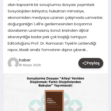
alan kapsamlı bir soruşturma dosyası yayımladı.
MAGAZIN
Sosyolojiden ilahiyata, hukuktan mimariye,
ekonomiden medyaya uzanan çalışmada uzmanlar;
YAŞAM
doğurganlığın 1,48’e gerilemesinden boşanma
davalarının uzamasına, konut krizinden dijital
OTOMOBIL
ebeveynliğe kadar pek çok başlığı tartışıyor.
Editörlüğünü Prof. Dr. Ramazan Tiyek’in üstlendiği
rapor, klasik analiz formatının dışına çıkarak…
haber
Paylaş
18 Mayıs 2026