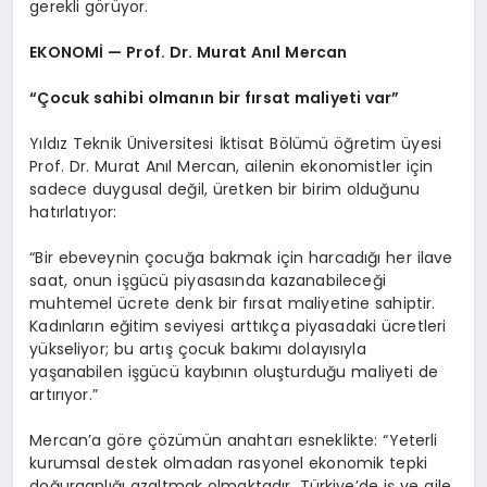
gerekli görüyor.
EKONOMİ — Prof. Dr. Murat Anıl Mercan
“Çocuk sahibi olmanın bir fırsat maliyeti var”
Yıldız Teknik Üniversitesi İktisat Bölümü öğretim üyesi
Prof. Dr. Murat Anıl Mercan, ailenin ekonomistler için
sadece duygusal değil, üretken bir birim olduğunu
hatırlatıyor:
“Bir ebeveynin çocuğa bakmak için harcadığı her ilave
saat, onun işgücü piyasasında kazanabileceği
muhtemel ücrete denk bir fırsat maliyetine sahiptir.
Kadınların eğitim seviyesi arttıkça piyasadaki ücretleri
yükseliyor; bu artış çocuk bakımı dolayısıyla
yaşanabilen işgücü kaybının oluşturduğu maliyeti de
artırıyor.”
Mercan’a göre çözümün anahtarı esneklikte: “Yeterli
kurumsal destek olmadan rasyonel ekonomik tepki
doğurganlığı azaltmak olmaktadır. Türkiye’de iş ve aile