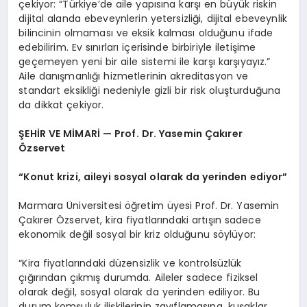
çekiyor: “Türkiye’de aile yapısına karşı en büyük riskin
dijital alanda ebeveynlerin yetersizliği, dijital ebeveynlik
bilincinin olmaması ve eksik kalması olduğunu ifade
edebilirim. Ev sınırları içerisinde birbiriyle iletişime
geçemeyen yeni bir aile sistemi ile karşı karşıyayız.”
Aile danışmanlığı hizmetlerinin akreditasyon ve
standart eksikliği nedeniyle gizli bir risk oluşturduğuna
da dikkat çekiyor.
ŞEHİR VE MİMARİ — Prof. Dr. Yasemin Çakırer
Özservet
“Konut krizi, aileyi sosyal olarak da yerinden ediyor”
Marmara Üniversitesi öğretim üyesi Prof. Dr. Yasemin
Çakırer Özservet, kira fiyatlarındaki artışın sadece
ekonomik değil sosyal bir kriz olduğunu söylüyor:
“Kira fiyatlarındaki düzensizlik ve kontrolsüzlük
çığırından çıkmış durumda. Aileler sadece fiziksel
olarak değil, sosyal olarak da yerinden ediliyor. Bu
durum komşuluk ilişkilerinin zayıflamasına, kuşaklar