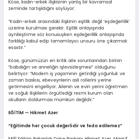
Köse, kadın-erkek ilişkisinin yanlış bir kavramsal
zeminde tartışıldığını söylüyor:
“Kadın-erkek arasındaki ilişkinin eşitlik değil ‘eşdeğerlilik’
üzerine kurulması gerekir. Eşitlik anlayışında
aynileştirme söz konusuyken eşdeğerlilik anlayışında
farklılığı kabul edip tamamlayıcı unsuru öne çıkarmak
esastır.”
Köse, günümüzün en kritik aile sorunlarından birinin
“babalığın ve anneliğin işlevsizleşmesi” olduğunu
belirtiyor: “Modern iş yaşamının getirdiği yoğunluk ve
zaman baskısı, ebeveynlerin asli rollerini yerine
getirmesini engelliyor. Ailenin ve evin yerini öğretmen
ve soğuk ilişkilerin örgütlediği resmi kurum olan
okulların doldurması mümkün değildir.”
EĞİTİM — Hikmet Azer
“Eğitimde her çocuk değerlidir ve feda edilemez”
Millî Eğitim Bakanlığı Daire Başkanı Hikmet Azer, Maarif