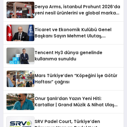
Derya Arms, İstanbul Prohunt 2026’da
yeni nesil ürünlerini ve global marka
vizyonunu sergiledi
Ticaret ve Ekonomik Kulübü Genel
Başkanı Sayın Mehmet Ulutaş,
ekonomiye dair yaptığı açıklamada
şunları kaydetti:
Tencent Hy3 dünya genelinde
kullanıma sunuldu
Mars Türkiye’den “Köpeğini İşe Götür
Haftası” çağrısı
Onur Şanlı’dan Yazın Yeni Hiti:
Kartallar | Grand Müzik & Nihat Ulaş
İmzalı Yeni Şarkı
SRV Padel Court, Türkiye’den