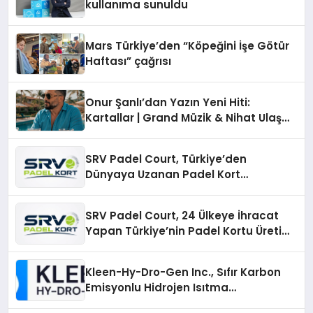
kullanıma sunuldu
Mars Türkiye’den “Köpeğini İşe Götür
Haftası” çağrısı
Onur Şanlı’dan Yazın Yeni Hiti:
Kartallar | Grand Müzik & Nihat Ulaş
İmzalı Yeni Şarkı
SRV Padel Court, Türkiye’den
Dünyaya Uzanan Padel Kort
Üretiminde Güvenin Adresi
SRV Padel Court, 24 Ülkeye İhracat
Yapan Türkiye’nin Padel Kortu Üretim
Gücü
Kleen-Hy-Dro-Gen Inc., Sıfır Karbon
Emisyonlu Hidrojen Isıtma
Teknolojisinde ISO ve TSSA