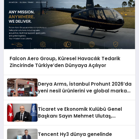
Falcon Aero Group, Küresel Havacılık Tedarik
Zincirinde Türkiye’den Dünyaya Açılıyor
Derya Arms, İstanbul Prohunt 2026’da
yeni nesil ürünlerini ve global marka
vizyonunu sergiledi
Ticaret ve Ekonomik Kulübü Genel
Başkanı Sayın Mehmet Ulutaş,
ekonomiye dair yaptığı açıklamada
şunları kaydetti:
Tencent Hy3 dünya genelinde