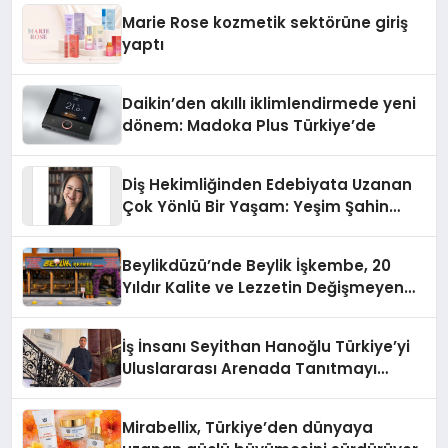
Düzenleyici Onaylarını Aldı
Marie Rose kozmetik sektörüne giriş
yaptı
Daikin’den akıllı iklimlendirmede yeni
dönem: Madoka Plus Türkiye’de
Diş Hekimliğinden Edebiyata Uzanan
Çok Yönlü Bir Yaşam: Yeşim Şahin
Yaman
Beylikdüzü’nde Beylik İşkembe, 20
Yıldır Kalite ve Lezzetin Değişmeyen
Adresi
İş İnsanı Seyithan Hanoğlu Türkiye’yi
Uluslararası Arenada Tanıtmayı
Hedefliyor
Mirabellix, Türkiye’den dünyaya