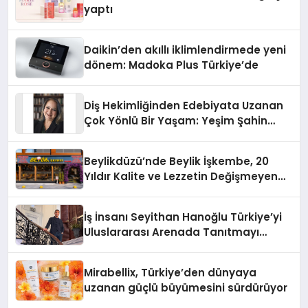
yaptı
Daikin’den akıllı iklimlendirmede yeni
dönem: Madoka Plus Türkiye’de
Diş Hekimliğinden Edebiyata Uzanan
Çok Yönlü Bir Yaşam: Yeşim Şahin
Yaman
Beylikdüzü’nde Beylik İşkembe, 20
Yıldır Kalite ve Lezzetin Değişmeyen
Adresi
İş İnsanı Seyithan Hanoğlu Türkiye’yi
Uluslararası Arenada Tanıtmayı
Hedefliyor
Mirabellix, Türkiye’den dünyaya
uzanan güçlü büyümesini sürdürüyor