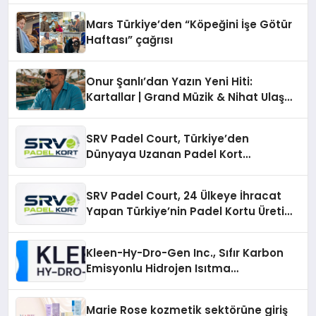
Mars Türkiye’den “Köpeğini İşe Götür
Haftası” çağrısı
Onur Şanlı’dan Yazın Yeni Hiti:
Kartallar | Grand Müzik & Nihat Ulaş
İmzalı Yeni Şarkı
SRV Padel Court, Türkiye’den
Dünyaya Uzanan Padel Kort
Üretiminde Güvenin Adresi
SRV Padel Court, 24 Ülkeye İhracat
Yapan Türkiye’nin Padel Kortu Üretim
Gücü
Kleen-Hy-Dro-Gen Inc., Sıfır Karbon
Emisyonlu Hidrojen Isıtma
Teknolojisinde ISO ve TSSA
Düzenleyici Onaylarını Aldı
Marie Rose kozmetik sektörüne giriş