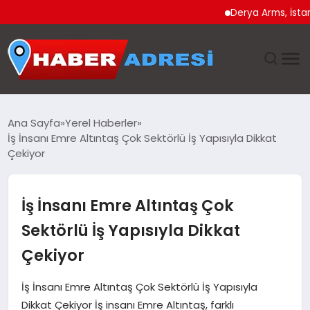
Derya Arms, İstanbul Proh
ANASAYFA
Ana Sayfa
Yerel Haberler
İş İnsanı Emre Altıntaş Çok Sektörlü İş Yapısıyla Dikkat
GÜNDEM
Çekiyor
SPOR
İş İnsanı Emre Altıntaş Çok
EKONOMI
Sektörlü İş Yapısıyla Dikkat
Çekiyor
TEKNOLOJI
İş İnsanı Emre Altıntaş Çok Sektörlü İş Yapısıyla
EĞITIM
Dikkat Çekiyor İş insanı Emre Altıntaş, farklı