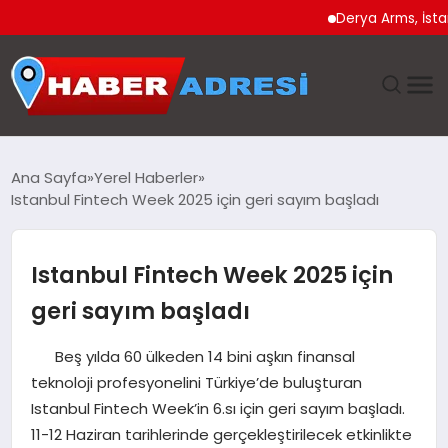
Derya Arms, İstanbul Proh
ANASAYFA
Ana Sayfa
Yerel Haberler
Istanbul Fintech Week 2025 için geri sayım başladı
GÜNDEM
SPOR
Istanbul Fintech Week 2025 için
geri sayım başladı
EKONOMI
Beş yılda 60 ülkeden 14 bini aşkın finansal
TEKNOLOJI
teknoloji profesyonelini Türkiye’de buluşturan
Istanbul Fintech Week’in 6.sı için geri sayım başladı.
EĞITIM
11-12 Haziran tarihlerinde gerçekleştirilecek etkinlikte