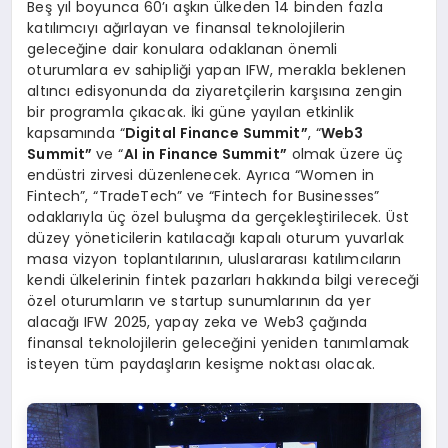
Beş yıl boyunca 60’ı aşkın ülkeden 14 binden fazla
katılımcıyı ağırlayan ve finansal teknolojilerin
geleceğine dair konulara odaklanan önemli
oturumlara ev sahipliği yapan IFW, merakla beklenen
altıncı edisyonunda da ziyaretçilerin karşısına zengin
bir programla çıkacak. İki güne yayılan etkinlik
kapsamında “
Digital Finance Summit”
, “
Web3
Summit”
ve “
AI in Finance Summit”
olmak üzere üç
endüstri zirvesi düzenlenecek. Ayrıca “Women in
Fintech”, “TradeTech” ve “Fintech for Businesses”
odaklarıyla üç özel buluşma da gerçekleştirilecek. Üst
düzey yöneticilerin katılacağı kapalı oturum yuvarlak
masa vizyon toplantılarının, uluslararası katılımcıların
kendi ülkelerinin fintek pazarları hakkında bilgi vereceği
özel oturumların ve startup sunumlarının da yer
alacağı IFW 2025, yapay zeka ve Web3 çağında
finansal teknolojilerin geleceğini yeniden tanımlamak
isteyen tüm paydaşların kesişme noktası olacak.