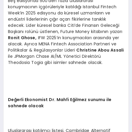
Beş edisyonda 500’den fazla uluslararası
konuşmacının içgörüleriyle katıldığı Istanbul Fintech
Week’in 2025 edisyonu da küresel uzmanların ve
endüstri liderlerinin çığır açan fikirlerine tanıklık
edecek. Lider küresel banka Citi’de Finansın Geleceği
Başkanı rolünü üstlenen, Future Money kitabının yazarı
Ronit Ghose,
IFW 2025’in konuşmacıları arasında yer
alacak. Ayrıca MENA Fintech Association Partneri ve
Politikalar & Regülasyonlar Lideri
Christine Abou Assali
ile JPMorgan Chase AI/ML Yönetici Direktörü
Theodosia Togia gibi isimler sahnede olacak.
Değerli Ekonomist Dr. Mahfi Eğilmez sunumu ile
sahnede olacak
Uluslararası katılımcı listesi, Cambridge Alternatif