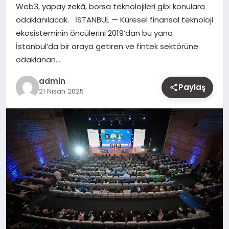
Web3, yapay zekâ, borsa teknolojileri gibi konulara
MAGAZIN
odaklanılacak. İSTANBUL — Küresel finansal teknoloji
ekosisteminin öncülerini 2019’dan bu yana
YAŞAM
İstanbul’da bir araya getiren ve fintek sektörüne
odaklanan…
OTOMOBIL
admin
Paylaş
21 Nisan 2025