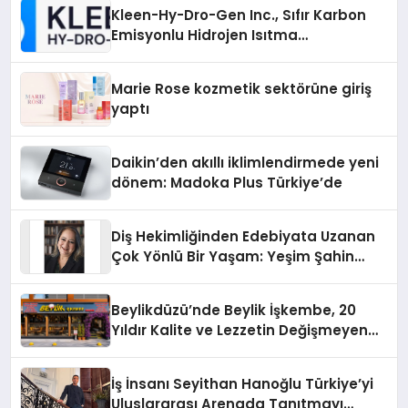
Kleen-Hy-Dro-Gen Inc., Sıfır Karbon
Emisyonlu Hidrojen Isıtma
Teknolojisinde ISO ve TSSA
Düzenleyici Onaylarını Aldı
Marie Rose kozmetik sektörüne giriş
yaptı
Daikin’den akıllı iklimlendirmede yeni
dönem: Madoka Plus Türkiye’de
Diş Hekimliğinden Edebiyata Uzanan
Çok Yönlü Bir Yaşam: Yeşim Şahin
Yaman
Beylikdüzü’nde Beylik İşkembe, 20
Yıldır Kalite ve Lezzetin Değişmeyen
Adresi
İş İnsanı Seyithan Hanoğlu Türkiye’yi
Uluslararası Arenada Tanıtmayı