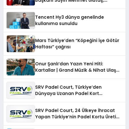
Başkanı Sayın Mehmet Ulutaş,
ekonomiye dair yaptığı açıklamada
şunları kaydetti:
Tencent Hy3 dünya genelinde
kullanıma sunuldu
Mars Türkiye’den “Köpeğini İşe Götür
Haftası” çağrısı
Onur Şanlı’dan Yazın Yeni Hiti:
Kartallar | Grand Müzik & Nihat Ulaş
İmzalı Yeni Şarkı
SRV Padel Court, Türkiye’den
Dünyaya Uzanan Padel Kort
Üretiminde Güvenin Adresi
SRV Padel Court, 24 Ülkeye İhracat
Yapan Türkiye’nin Padel Kortu Üretim
Gücü