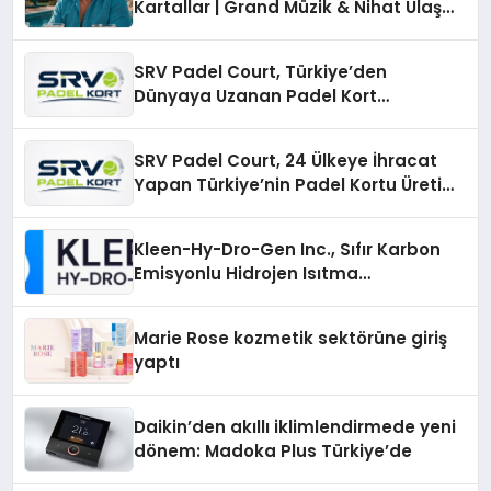
Kartallar | Grand Müzik & Nihat Ulaş
İmzalı Yeni Şarkı
SRV Padel Court, Türkiye’den
Dünyaya Uzanan Padel Kort
Üretiminde Güvenin Adresi
SRV Padel Court, 24 Ülkeye İhracat
Yapan Türkiye’nin Padel Kortu Üretim
Gücü
Kleen-Hy-Dro-Gen Inc., Sıfır Karbon
Emisyonlu Hidrojen Isıtma
Teknolojisinde ISO ve TSSA
Düzenleyici Onaylarını Aldı
Marie Rose kozmetik sektörüne giriş
yaptı
Daikin’den akıllı iklimlendirmede yeni
dönem: Madoka Plus Türkiye’de