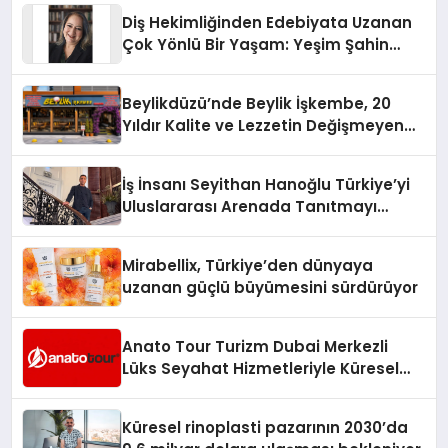
Diş Hekimliğinden Edebiyata Uzanan
Çok Yönlü Bir Yaşam: Yeşim Şahin
Yaman
Beylikdüzü’nde Beylik İşkembe, 20
Yıldır Kalite ve Lezzetin Değişmeyen
Adresi
İş İnsanı Seyithan Hanoğlu Türkiye’yi
Uluslararası Arenada Tanıtmayı
Hedefliyor
Mirabellix, Türkiye’den dünyaya
uzanan güçlü büyümesini sürdürüyor
Anato Tour Turizm Dubai Merkezli
Lüks Seyahat Hizmetleriyle Küresel
Turizmde Öne Çıkıyor
Küresel rinoplasti pazarının 2030’da