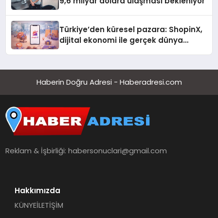
9,6 milyar dolara ulaşması bekleniyor
Türkiye’den küresel pazara: ShopinX,
dijital ekonomi ile gerçek dünya
alışverişini bir araya getirmeyi
hedefliyor
Haberin Doğru Adresi - Haberadresi.com
Reklam & İşbirliği:
habersonuclari@gmail.com
Hakkımızda
KÜNYE
İLETİŞİM