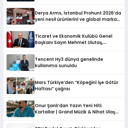
Dünyaya Açılıyor
Derya Arms, İstanbul Prohunt 2026’da
yeni nesil ürünlerini ve global marka
vizyonunu sergiledi
Ticaret ve Ekonomik Kulübü Genel
Başkanı Sayın Mehmet Ulutaş,
ekonomiye dair yaptığı açıklamada
şunları kaydetti:
Tencent Hy3 dünya genelinde
kullanıma sunuldu
Mars Türkiye’den “Köpeğini İşe Götür
Haftası” çağrısı
Onur Şanlı’dan Yazın Yeni Hiti:
Kartallar | Grand Müzik & Nihat Ulaş
İmzalı Yeni Şarkı