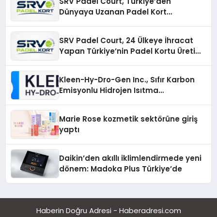
SRV Padel Court, Türkiye’den
Dünyaya Uzanan Padel Kort
Üretiminde Güvenin Adresi
SRV Padel Court, 24 Ülkeye İhracat
Yapan Türkiye’nin Padel Kortu Üretim
Gücü
Kleen-Hy-Dro-Gen Inc., Sıfır Karbon
Emisyonlu Hidrojen Isıtma
Teknolojisinde ISO ve TSSA
Düzenleyici Onaylarını Aldı
Marie Rose kozmetik sektörüne giriş
yaptı
Daikin’den akıllı iklimlendirmede yeni
dönem: Madoka Plus Türkiye’de
Haberin Doğru Adresi - Haberadresi.com