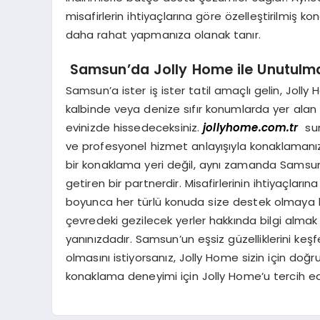
misafirlerin ihtiyaçlarına göre özelleştirilmiş k
daha rahat yapmanıza olanak tanır.
Samsun’da Jolly Home ile Unutulm
Samsun’a ister iş ister tatil amaçlı gelin, Jolly
kalbinde veya denize sıfır konumlarda yer alan g
evinizde hissedeceksiniz.
jollyhome.com.tr
sun
ve profesyonel hizmet anlayışıyla konaklamanız
bir konaklama yeri değil, aynı zamanda Samsun’
getiren bir partnerdir. Misafirlerinin ihtiyaçları
boyunca her türlü konuda size destek olmaya haz
çevredeki gezilecek yerler hakkında bilgi almak
yanınızdadır. Samsun’un eşsiz güzelliklerini ke
olmasını istiyorsanız, Jolly Home sizin için doğr
konaklama deneyimi için Jolly Home’u tercih ed