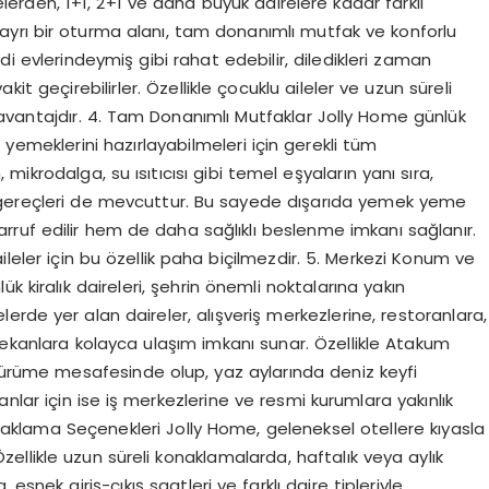
lerden, 1+1, 2+1 ve daha büyük dairelere kadar farklı
ayrı bir oturma alanı, tam donanımlı mutfak ve konforlu
di evlerindeymiş gibi rahat edebilir, diledikleri zaman
vakit geçirebilirler. Özellikle çocuklu aileler ve uzun süreli
 avantajdır. 4. Tam Donanımlı Mutfaklar Jolly Home günlük
di yemeklerini hazırlayabilmeleri için gerekli tüm
 mikrodalga, su ısıtıcısı gibi temel eşyaların yanı sıra,
 gereçleri de mevcuttur. Bu sayede dışarıda yemek yeme
ruf edilir hem de daha sağlıklı beslenme imkanı sağlanır.
ileler için bu özellik paha biçilmezdir. 5. Merkezi Konum ve
k kiralık daireleri, şehrin önemli noktalarına yakın
erde yer alan daireler, alışveriş merkezlerine, restoranlara,
mekanlara kolayca ulaşım imkanı sunar. Özellikle Atakum
 yürüme mesafesinde olup, yaz aylarında deniz keyfi
anlar için ise iş merkezlerine ve resmi kurumlara yakınlık
aklama Seçenekleri Jolly Home, geleneksel otellere kıyasla
llikle uzun süreli konaklamalarda, haftalık veya aylık
esnek giriş-çıkış saatleri ve farklı daire tipleriyle