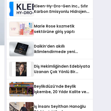
Kleen-Hy-Dro-Gen Inc., Sıfır
Karbon Emisyonlu Hidrojen
Isıtma Teknolojisinde ISO ve
TSSA Düzenleyici Onaylarını
Marie Rose kozmetik
Aldı
sektörüne giriş yaptı
Daikin’den akıllı
iklimlendirmede yeni
dönem: Madoka Plus
Türkiye’de
Diş Hekimliğinden Edebiyata
Uzanan Çok Yönlü Bir
Yaşam: Yeşim Şahin Yaman
Beylikdüzü’nde Beylik
İşkembe, 20 Yıldır Kalite ve
Lezzetin Değişmeyen Adresi
İş İnsanı Seyithan Hanoğlu