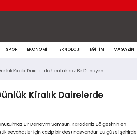
SPOR
EKONOMI
TEKNOLOJI
EĞITIM
MAGAZIN
nlük Kiralık Dairelerde Unutulmaz Bir Deneyim
nlük Kiralık Dairelerde
 Unutulmaz Bir Deneyim Samsun, Karadeniz Bölgesi’nin en
istik seyahatler için cazip bir destinasyondur. Bu güzel şehirde