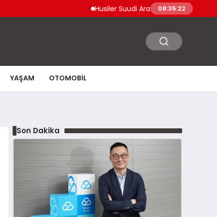
Husiler Suudi Arabistan Necran Havalimanı’n
08:35:23
YAŞAM
OTOMOBIL
Son Dakika