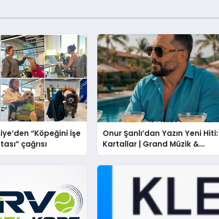
iye’den “Köpeğini İşe
Onur Şanlı’dan Yazın Yeni Hiti:
tası” çağrısı
Kartallar | Grand Müzik &
Nihat Ulaş İmzalı Yeni Şarkı