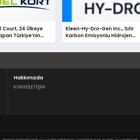
 Court, 24 Ülkeye
Kleen-Hy-Dro-Gen Inc., Sıfır
apan Türkiye’nin
Karbon Emisyonlu Hidrojen
rtu Üretim Gücü
Isıtma Teknolojisinde ISO ve
TSSA Düzenleyici Onaylarını
Aldı
Hakkımızda
KÜNYE
İLETİŞİM
Mersin Haber
Evden eve nakliyat
Mersin Lojistik
kayseri evden eve nakliyat