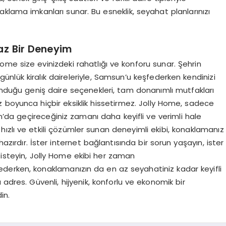
onaklama imkanları sunar. Bu esneklik, seyahat planlarınızı
az Bir Deneyim
 Home size evinizdeki rahatlığı ve konforu sunar. Şehrin
ünlük kiralık daireleriyle, Samsun’u keşfederken kendinizi
duğu geniş daire seçenekleri, tam donanımlı mutfakları
 boyunca hiçbir eksiklik hissetirmez. Jolly Home, sadece
da geçireceğiniz zamanı daha keyifli ve verimli hale
na hızlı ve etkili çözümler sunan deneyimli ekibi, konaklamanız
ırdır. İster internet bağlantısında bir sorun yaşayın, ister
 isteyin, Jolly Home ekibi her zaman
şfederken, konaklamanızın da en az seyahatiniz kadar keyifli
u adres. Güvenli, hijyenik, konforlu ve ekonomik bir
in.