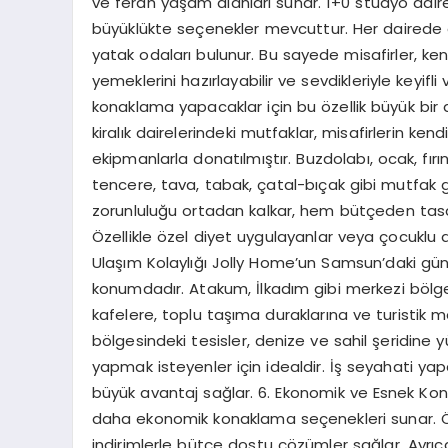
ve ferah yaşam alanları sunar. 1+0 stüdyo daire
büyüklükte seçenekler mevcuttur. Her dairede 
yatak odaları bulunur. Bu sayede misafirler, ken
yemeklerini hazırlayabilir ve sevdikleriyle keyifli 
konaklama yapacaklar için bu özellik büyük bir
kiralık dairelerindeki mutfaklar, misafirlerin ken
ekipmanlarla donatılmıştır. Buzdolabı, ocak, fırın,
tencere, tava, tabak, çatal-bıçak gibi mutfak
zorunluluğu ortadan kalkar, hem bütçeden tasar
Özellikle özel diyet uygulayanlar veya çocuklu a
Ulaşım Kolaylığı Jolly Home’un Samsun’daki günlü
konumdadır. Atakum, İlkadım gibi merkezi bölgel
kafelere, toplu taşıma duraklarına ve turistik 
bölgesindeki tesisler, denize ve sahil şeridine
yapmak isteyenler için idealdir. İş seyahati yap
büyük avantaj sağlar. 6. Ekonomik ve Esnek Kon
daha ekonomik konaklama seçenekleri sunar. Öze
indirimlerle bütçe dostu çözümler sağlar. Ayrıca, 