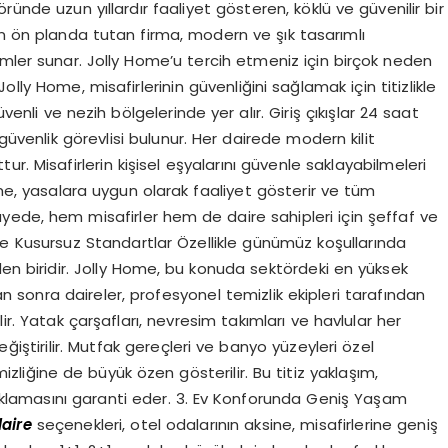
ründe uzun yıllardır faaliyet gösteren, köklü ve güvenilir bir
en ön planda tutan firma, modern ve şık tasarımlı
ümler sunar. Jolly Home’u tercih etmeniz için birçok neden
lly Home, misafirlerinin güvenliğini sağlamak için titizlikle
venli ve nezih bölgelerinde yer alır. Giriş çıkışlar 24 saat
güvenlik görevlisi bulunur. Her dairede modern kilit
r. Misafirlerin kişisel eşyalarını güvenle saklayabilmeleri
ome, yasalara uygun olarak faaliyet gösterir ve tüm
Bu sayede, hem misafirler hem de daire sahipleri için şeffaf ve
kte Kusursuz Standartlar Özellikle günümüz koşullarında
den biridir. Jolly Home, bu konuda sektördeki en yüksek
an sonra daireler, profesyonel temizlik ekipleri tarafından
ir. Yatak çarşafları, nevresim takımları ve havlular her
ğiştirilir. Mutfak gereçleri ve banyo yüzeyleri özel
izliğine de büyük özen gösterilir. Bu titiz yaklaşım,
onaklamasını garanti eder. 3. Ev Konforunda Geniş Yaşam
aire
seçenekleri, otel odalarının aksine, misafirlerine geniş