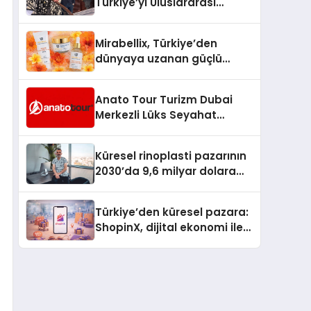
Türkiye’yi Uluslararası
Arenada Tanıtmayı
Hedefliyor
Mirabellix, Türkiye’den
dünyaya uzanan güçlü
büyümesini sürdürüyor
Anato Tour Turizm Dubai
Merkezli Lüks Seyahat
Hizmetleriyle Küresel
Turizmde Öne Çıkıyor
Küresel rinoplasti pazarının
2030’da 9,6 milyar dolara
ulaşması bekleniyor
Türkiye’den küresel pazara:
ShopinX, dijital ekonomi ile
gerçek dünya alışverişini bir
araya getirmeyi hedefliyor