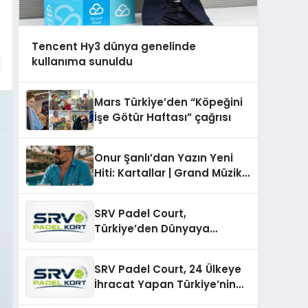
Tencent Hy3 dünya genelinde
kullanıma sunuldu
Mars Türkiye’den “Köpeğini
İşe Götür Haftası” çağrısı
Onur Şanlı’dan Yazın Yeni
Hiti: Kartallar | Grand Müzik
& Nihat Ulaş İmzalı Yeni Şarkı
SRV Padel Court,
Türkiye’den Dünyaya
Uzanan Padel Kort
Üretiminde Güvenin Adresi
SRV Padel Court, 24 Ülkeye
İhracat Yapan Türkiye’nin
Padel Kortu Üretim Gücü