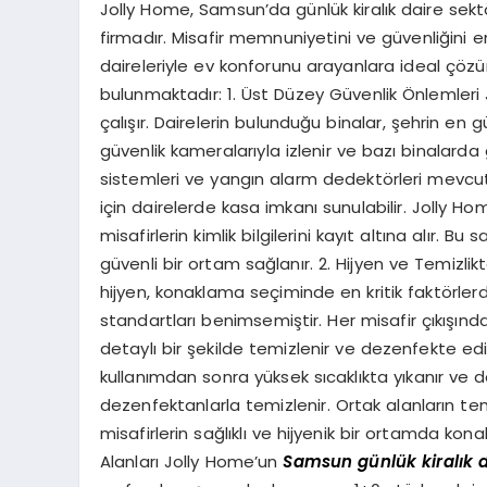
Jolly Home, Samsun’da günlük kiralık daire sektö
firmadır. Misafir memnuniyetini ve güvenliğini 
daireleriyle ev konforunu arayanlara ideal çöz
bulunmaktadır: 1. Üst Düzey Güvenlik Önlemleri Jo
çalışır. Dairelerin bulunduğu binalar, şehrin en gü
güvenlik kameralarıyla izlenir ve bazı binalarda 
sistemleri ve yangın alarm dedektörleri mevcuttu
için dairelerde kasa imkanı sunulabilir. Jolly H
misafirlerin kimlik bilgilerini kayıt altına alır. 
güvenli bir ortam sağlanır. 2. Hijyen ve Temizli
hijyen, konaklama seçiminde en kritik faktörler
standartları benimsemiştir. Her misafir çıkışınd
detaylı bir şekilde temizlenir ve dezenfekte edil
kullanımdan sonra yüksek sıcaklıkta yıkanır ve de
dezenfektanlarla temizlenir. Ortak alanların tem
misafirlerin sağlıklı ve hijyenik bir ortamda k
Alanları Jolly Home’un
Samsun günlük kiralık d