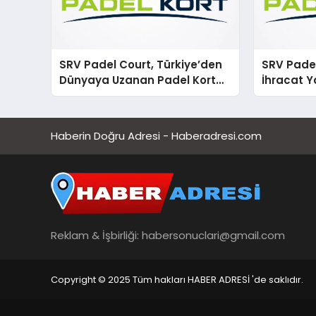
SRV Padel Court, Türkiye’den
SRV Padel
Dünyaya Uzanan Padel Kort
İhracat Y
Üretiminde Güvenin Adresi
Padel Ko
Haberin Doğru Adresi - Haberadresi.com
Reklam & İşbirliği:
habersonuclari@gmail.com
Copyright © 2025 Tüm hakları HABER ADRESİ 'de saklıdır.