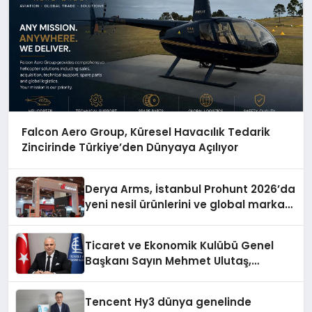
Falcon Aero Group, Küresel Havacılık Tedarik
Zincirinde Türkiye’den Dünyaya Açılıyor
Derya Arms, İstanbul Prohunt 2026’da
yeni nesil ürünlerini ve global marka
vizyonunu sergiledi
Ticaret ve Ekonomik Kulübü Genel
Başkanı Sayın Mehmet Ulutaş,
ekonomiye dair yaptığı açıklamada
şunları kaydetti:
Tencent Hy3 dünya genelinde