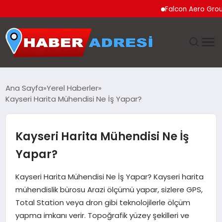
Falcon Aero Group, Küre
ANASAYFA
Ana Sayfa
Yerel Haberler
Kayseri Harita Mühendisi Ne İş Yapar?
GÜNDEM
SPOR
Kayseri Harita Mühendisi Ne İş
Yapar?
EKONOMI
Kayseri Harita Mühendisi Ne İş Yapar? Kayseri harita
TEKNOLOJI
mühendislik bürosu Arazi ölçümü yapar, sizlere GPS,
Total Station veya dron gibi teknolojilerle ölçüm
EĞITIM
yapma imkanı verir. Topoğrafik yüzey şekilleri ve