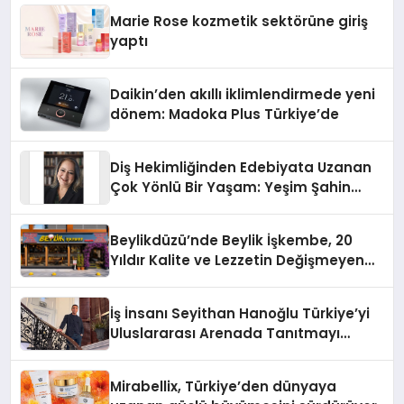
Düzenleyici Onaylarını Aldı
Marie Rose kozmetik sektörüne giriş
yaptı
Daikin’den akıllı iklimlendirmede yeni
dönem: Madoka Plus Türkiye’de
Diş Hekimliğinden Edebiyata Uzanan
Çok Yönlü Bir Yaşam: Yeşim Şahin
Yaman
Beylikdüzü’nde Beylik İşkembe, 20
Yıldır Kalite ve Lezzetin Değişmeyen
Adresi
İş İnsanı Seyithan Hanoğlu Türkiye’yi
Uluslararası Arenada Tanıtmayı
Hedefliyor
Mirabellix, Türkiye’den dünyaya