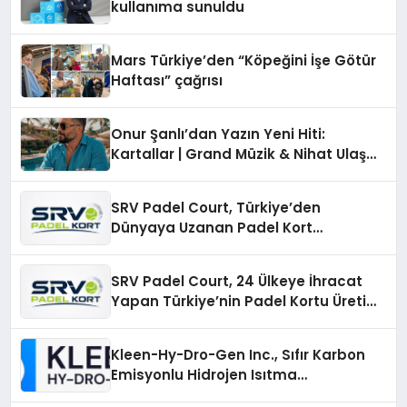
kullanıma sunuldu
Mars Türkiye’den “Köpeğini İşe Götür
Haftası” çağrısı
Onur Şanlı’dan Yazın Yeni Hiti:
Kartallar | Grand Müzik & Nihat Ulaş
İmzalı Yeni Şarkı
SRV Padel Court, Türkiye’den
Dünyaya Uzanan Padel Kort
Üretiminde Güvenin Adresi
SRV Padel Court, 24 Ülkeye İhracat
Yapan Türkiye’nin Padel Kortu Üretim
Gücü
Kleen-Hy-Dro-Gen Inc., Sıfır Karbon
Emisyonlu Hidrojen Isıtma
Teknolojisinde ISO ve TSSA