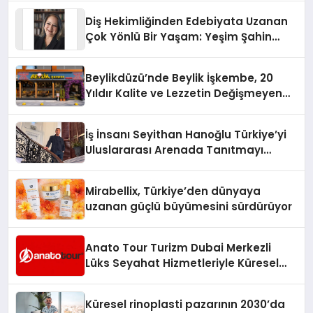
Diş Hekimliğinden Edebiyata Uzanan
Çok Yönlü Bir Yaşam: Yeşim Şahin
Yaman
Beylikdüzü’nde Beylik İşkembe, 20
Yıldır Kalite ve Lezzetin Değişmeyen
Adresi
İş İnsanı Seyithan Hanoğlu Türkiye’yi
Uluslararası Arenada Tanıtmayı
Hedefliyor
Mirabellix, Türkiye’den dünyaya
uzanan güçlü büyümesini sürdürüyor
Anato Tour Turizm Dubai Merkezli
Lüks Seyahat Hizmetleriyle Küresel
Turizmde Öne Çıkıyor
Küresel rinoplasti pazarının 2030’da