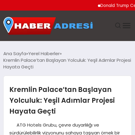
Donald Trump Ceuta’dak
ANASAYFA
Ana Sayfa
Yerel Haberler
Kremlin Palace’tan Başlayan Yolculuk: Yeşil Adımlar Projesi
GÜNDEM
Hayata Geçti
SPOR
Kremlin Palace’tan Başlayan
EKONOMI
Yolculuk: Yeşil Adımlar Projesi
Hayata Geçti
TEKNOLOJI
ATG Hotels Grubu, çevre duyarlılığı ve
EĞITIM
sürdürülebilirlik vizyonunu sahaya taşıyan örnek bir