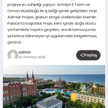
projeye ev sahipliği yapıyor. Antalya İl Tarım ve
MAGAZIN
Orman Müdürlüğü ile iş birliği içinde geliştirilen Yeşil
Adımlar Projesi, grubun simge otellerinden Kremlin
YAŞAM
Palace’ta başlatıldı. Proje, kent içinde doğa dostu
yöntemlerle hayata geçirilen, ancak kamuoyunda
OTOMOBIL
yeterince bilinmeyen iyi uygulamaları belgelemeyi,
görünür…
admin
Paylaş
02 Temmuz 2025