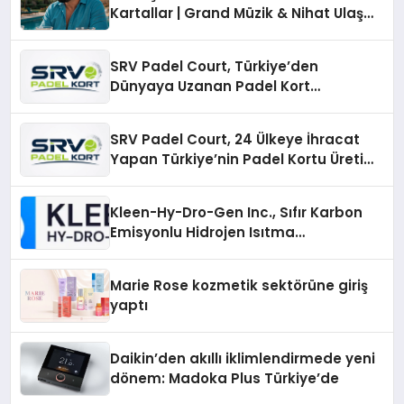
Kartallar | Grand Müzik & Nihat Ulaş
İmzalı Yeni Şarkı
SRV Padel Court, Türkiye’den
Dünyaya Uzanan Padel Kort
Üretiminde Güvenin Adresi
SRV Padel Court, 24 Ülkeye İhracat
Yapan Türkiye’nin Padel Kortu Üretim
Gücü
Kleen-Hy-Dro-Gen Inc., Sıfır Karbon
Emisyonlu Hidrojen Isıtma
Teknolojisinde ISO ve TSSA
Düzenleyici Onaylarını Aldı
Marie Rose kozmetik sektörüne giriş
yaptı
Daikin’den akıllı iklimlendirmede yeni
dönem: Madoka Plus Türkiye’de