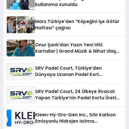
kullanıma sunuldu
Mars Türkiye’den “Köpeğini İşe Götür
Haftası” çağrısı
Onur Şanlı’dan Yazın Yeni Hiti:
Kartallar | Grand Müzik & Nihat Ulaş
İmzalı Yeni Şarkı
SRV Padel Court, Türkiye’den
Dünyaya Uzanan Padel Kort
Üretiminde Güvenin Adresi
SRV Padel Court, 24 Ülkeye İhracat
Yapan Türkiye’nin Padel Kortu Üretim
Gücü
Kleen-Hy-Dro-Gen Inc., Sıfır Karbon
Emisyonlu Hidrojen Isıtma
Teknolojisinde ISO ve TSSA