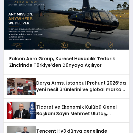
Falcon Aero Group, Küresel Havacılık Tedarik
Zincirinde Türkiye’den Dünyaya Açılıyor
Derya Arms, İstanbul Prohunt 2026’da
yeni nesil ürünlerini ve global marka
vizyonunu sergiledi
Ticaret ve Ekonomik Kulübü Genel
Başkanı Sayın Mehmet Ulutaş,
ekonomiye dair yaptığı açıklamada
şunları kaydetti:
Tencent Hy3 dünya genelinde