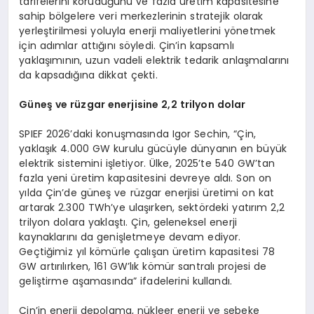
tarifelerini koruduğunu ve fazla üretim kapasitesine
sahip bölgelere veri merkezlerinin stratejik olarak
yerleştirilmesi yoluyla enerji maliyetlerini yönetmek
için adımlar attığını söyledi. Çin’in kapsamlı
yaklaşımının, uzun vadeli elektrik tedarik anlaşmalarını
da kapsadığına dikkat çekti.
Güneş ve rüzgar enerjisine 2,2 trilyon dolar
SPIEF 2026’daki konuşmasında Igor Sechin, “Çin,
yaklaşık 4.000 GW kurulu gücüyle dünyanın en büyük
elektrik sistemini işletiyor. Ülke, 2025’te 540 GW’tan
fazla yeni üretim kapasitesini devreye aldı. Son on
yılda Çin’de güneş ve rüzgar enerjisi üretimi on kat
artarak 2.300 TWh’ye ulaşırken, sektördeki yatırım 2,2
trilyon dolara yaklaştı. Çin, geleneksel enerji
kaynaklarını da genişletmeye devam ediyor.
Geçtiğimiz yıl kömürle çalışan üretim kapasitesi 78
GW artırılırken, 161 GW’lık kömür santralı projesi de
geliştirme aşamasında” ifadelerini kullandı.
Çin’in enerji depolama, nükleer enerji ve şebeke