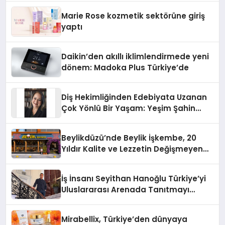
Düzenleyici Onaylarını Aldı
Marie Rose kozmetik sektörüne giriş
yaptı
Daikin’den akıllı iklimlendirmede yeni
dönem: Madoka Plus Türkiye’de
Diş Hekimliğinden Edebiyata Uzanan
Çok Yönlü Bir Yaşam: Yeşim Şahin
Yaman
Beylikdüzü’nde Beylik İşkembe, 20
Yıldır Kalite ve Lezzetin Değişmeyen
Adresi
İş İnsanı Seyithan Hanoğlu Türkiye’yi
Uluslararası Arenada Tanıtmayı
Hedefliyor
Mirabellix, Türkiye’den dünyaya