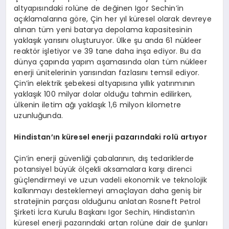
altyapısındaki rolüne de değinen Igor Sechin’in
açıklamalarına göre, Çin her yıl küresel olarak devreye
alınan tüm yeni batarya depolama kapasitesinin
yaklaşık yarısını oluşturuyor. Ülke şu anda 61 nükleer
reaktör işletiyor ve 39 tane daha inşa ediyor. Bu da
dünya çapında yapım aşamasında olan tüm nükleer
enerji ünitelerinin yarısından fazlasını temsil ediyor.
Çin’in elektrik şebekesi altyapısına yıllık yatırımının
yaklaşık 100 milyar dolar olduğu tahmin edilirken,
ülkenin iletim ağı yaklaşık 1,6 milyon kilometre
uzunluğunda.
Hindistan’ın küresel enerji pazarındaki rolü artıyor
Çin’in enerji güvenliği çabalarının, dış tedariklerde
potansiyel büyük ölçekli aksamalara karşı direnci
güçlendirmeyi ve uzun vadeli ekonomik ve teknolojik
kalkınmayı desteklemeyi amaçlayan daha geniş bir
stratejinin parçası olduğunu anlatan Rosneft Petrol
Şirketi İcra Kurulu Başkanı Igor Sechin, Hindistan’ın
küresel enerji pazarındaki artan rolüne dair de şunları