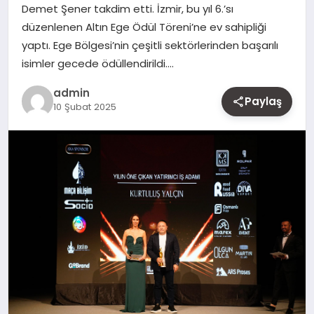
Demet Şener takdim etti. İzmir, bu yıl 6.’sı
MAGAZIN
düzenlenen Altın Ege Ödül Töreni’ne ev sahipliği
yaptı. Ege Bölgesi’nin çeşitli sektörlerinden başarılı
YAŞAM
isimler gecede ödüllendirildi….
OTOMOBIL
admin
Paylaş
10 Şubat 2025