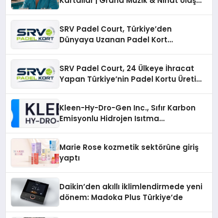
Kartallar | Grand Müzik & Nihat Ulaş
İmzalı Yeni Şarkı
SRV Padel Court, Türkiye’den
Dünyaya Uzanan Padel Kort
Üretiminde Güvenin Adresi
SRV Padel Court, 24 Ülkeye İhracat
Yapan Türkiye’nin Padel Kortu Üretim
Gücü
Kleen-Hy-Dro-Gen Inc., Sıfır Karbon
Emisyonlu Hidrojen Isıtma
Teknolojisinde ISO ve TSSA
Düzenleyici Onaylarını Aldı
Marie Rose kozmetik sektörüne giriş
yaptı
Daikin’den akıllı iklimlendirmede yeni
dönem: Madoka Plus Türkiye’de