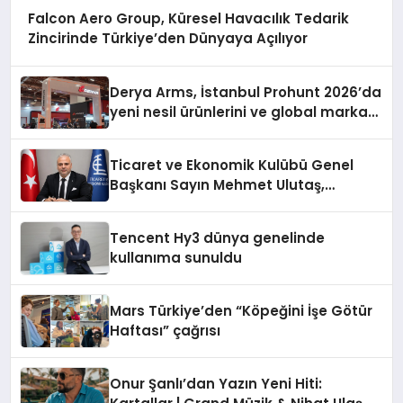
Falcon Aero Group, Küresel Havacılık Tedarik
Zincirinde Türkiye’den Dünyaya Açılıyor
Derya Arms, İstanbul Prohunt 2026’da
yeni nesil ürünlerini ve global marka
vizyonunu sergiledi
Ticaret ve Ekonomik Kulübü Genel
Başkanı Sayın Mehmet Ulutaş,
ekonomiye dair yaptığı açıklamada
şunları kaydetti:
Tencent Hy3 dünya genelinde
kullanıma sunuldu
Mars Türkiye’den “Köpeğini İşe Götür
Haftası” çağrısı
Onur Şanlı’dan Yazın Yeni Hiti: