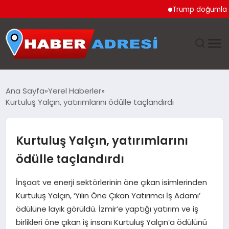
Trump doğumla vatanda
ANASAYFA
Ana Sayfa
Yerel Haberler
Kurtuluş Yalçın, yatırımlarını ödülle taçlandırdı
GÜNDEM
SPOR
Kurtuluş Yalçın, yatırımlarını
ödülle taçlandırdı
EKONOMI
İnşaat ve enerji sektörlerinin öne çıkan isimlerinden
TEKNOLOJI
Kurtuluş Yalçın, ‘Yılın Öne Çıkan Yatırımcı İş Adamı’
ödülüne layık görüldü. İzmir’e yaptığı yatırım ve iş
EĞITIM
birlikleri öne çıkan iş insanı Kurtuluş Yalçın’a ödülünü