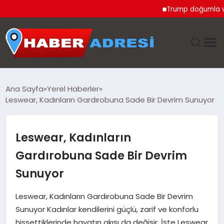
Trump doğumla vatandaş
ANASAYFA
Ana Sayfa
Yerel Haberler
Leswear, Kadınların Gardırobuna Sade Bir Devrim Sunuyor
GÜNDEM
SPOR
Leswear, Kadınların
Gardırobuna Sade Bir Devrim
EKONOMI
Sunuyor
TEKNOLOJI
Leswear, Kadınların Gardırobuna Sade Bir Devrim
Sunuyor Kadınlar kendilerini güçlü, zarif ve konforlu
EĞITIM
hissettiklerinde hayatın akışı da değişir. İşte Leswear