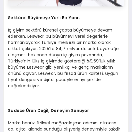
Sekt
ö
rel B
üyümeye Yerli Bir Yanıt
İç giyim sektörü küresel çapta büyümeye devam
ederken, Leswear bu büyümeyi yerel değerlerle
harmanlayarak Türkiye merkezli bir marka olarak
dikkat çekiyor. 2025’te 84,7 milyar dolarlık büyüklüğe
ulaşması beklenen dünya iç giyim pazarında,
Türkiye’nin lüks iç giyimde gösterdiği %9,69’luk yıllık
büyüme Leswear gibi yenilikçi ve genç markaların
önünü açıyor. Leswear, bu fırsatı ürün kalitesi, uygun
fiyat dengesi ve dijital gücüyle en iyi şekilde
değerlendiriyor.
Sadece
Ü
rü
n De
ğil, Deneyim Sunuyor
Marka henüz fiziksel mağazalaşma adımını atmasa
da, dijital alanda sunduğu alışveriş deneyimiyle takdir