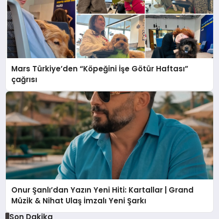
Mars Türkiye’den “Köpeğini İşe Götür Haftası”
çağrısı
Onur Şanlı’dan Yazın Yeni Hiti: Kartallar | Grand
Müzik & Nihat Ulaş İmzalı Yeni Şarkı
Son Dakika