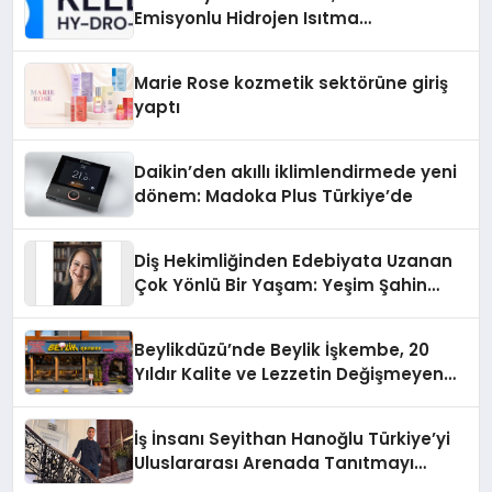
Emisyonlu Hidrojen Isıtma
Teknolojisinde ISO ve TSSA
Düzenleyici Onaylarını Aldı
Marie Rose kozmetik sektörüne giriş
yaptı
Daikin’den akıllı iklimlendirmede yeni
dönem: Madoka Plus Türkiye’de
Diş Hekimliğinden Edebiyata Uzanan
Çok Yönlü Bir Yaşam: Yeşim Şahin
Yaman
Beylikdüzü’nde Beylik İşkembe, 20
Yıldır Kalite ve Lezzetin Değişmeyen
Adresi
İş İnsanı Seyithan Hanoğlu Türkiye’yi
Uluslararası Arenada Tanıtmayı
Hedefliyor