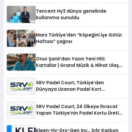
ekonomiye dair yaptığı açıklamada
şunları kaydetti:
Tencent Hy3 dünya genelinde
kullanıma sunuldu
Mars Türkiye’den “Köpeğini İşe Götür
Haftası” çağrısı
Onur Şanlı’dan Yazın Yeni Hiti:
Kartallar | Grand Müzik & Nihat Ulaş
İmzalı Yeni Şarkı
SRV Padel Court, Türkiye’den
Dünyaya Uzanan Padel Kort
Üretiminde Güvenin Adresi
SRV Padel Court, 24 Ülkeye İhracat
Yapan Türkiye’nin Padel Kortu Üretim
Gücü
Kleen-Hy-Dro-Gen Inc., Sıfır Karbon