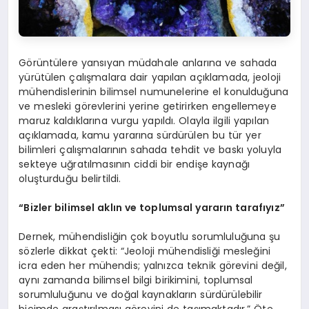
Görüntülere yansıyan müdahale anlarına ve sahada
yürütülen çalışmalara dair yapılan açıklamada, jeoloji
mühendislerinin bilimsel numunelerine el konulduğuna
ve mesleki görevlerini yerine getirirken engellemeye
maruz kaldıklarına vurgu yapıldı. Olayla ilgili yapılan
açıklamada, kamu yararına sürdürülen bu tür yer
bilimleri çalışmalarının sahada tehdit ve baskı yoluyla
sekteye uğratılmasının ciddi bir endişe kaynağı
oluşturduğu belirtildi.
“Bizler bilimsel aklın ve toplumsal yararın tarafıyız”
Dernek, mühendisliğin çok boyutlu sorumluluğuna şu
sözlerle dikkat çekti: “Jeoloji mühendisliği mesleğini
icra eden her mühendis; yalnızca teknik görevini değil,
aynı zamanda bilimsel bilgi birikimini, toplumsal
sorumluluğunu ve doğal kaynakların sürdürülebilir
biçimde araştırılması görevini de taşımaktadır.” Öte