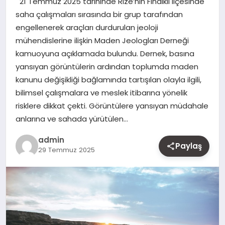
21 Temmuz 2025 tarihinde Rize’nin Fındıklı ilçesinde
MAGAZIN
saha çalışmaları sırasında bir grup tarafından
engellenerek araçları durdurulan jeoloji
YAŞAM
mühendislerine ilişkin Maden Jeologları Derneği
kamuoyuna açıklamada bulundu. Dernek, basına
OTOMOBIL
yansıyan görüntülerin ardından toplumda maden
kanunu değişikliği bağlamında tartışılan olayla ilgili,
bilimsel çalışmalara ve meslek itibarına yönelik
risklere dikkat çekti. Görüntülere yansıyan müdahale
anlarına ve sahada yürütülen…
admin
Paylaş
29 Temmuz 2025