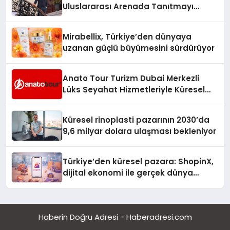
Uluslararası Arenada Tanıtmayı
Hedefliyor
Mirabellix, Türkiye’den dünyaya
uzanan güçlü büyümesini sürdürüyor
Anato Tour Turizm Dubai Merkezli
Lüks Seyahat Hizmetleriyle Küresel
Turizmde Öne Çıkıyor
Küresel rinoplasti pazarının 2030’da
9,6 milyar dolara ulaşması bekleniyor
Türkiye’den küresel pazara: ShopinX,
dijital ekonomi ile gerçek dünya
alışverişini bir araya getirmeyi
hedefliyor
Haberin Doğru Adresi - Haberadresi.com