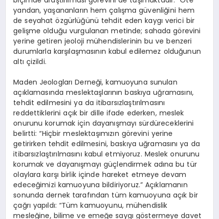
yandan, yaşananların hem çalışma güvenliğini hem
de seyahat özgürlüğünü tehdit eden kaygı verici bir
gelişme olduğu vurgulanan metinde; sahada görevini
yerine getiren jeoloji mühendislerinin bu ve benzeri
durumlarla karşılaşmasının kabul edilemez olduğunun
altı çizildi.
Maden Jeologları Derneği, kamuoyuna sunulan
açıklamasında meslektaşlarının baskıya uğramasını,
tehdit edilmesini ya da itibarsızlaştırılmasını
reddettiklerini açık bir dille ifade ederken, meslek
onurunu korumak için dayanışmayı sürdüreceklerini
belirtti: “Hiçbir meslektaşımızın görevini yerine
getirirken tehdit edilmesini, baskıya uğramasını ya da
itibarsızlaştırılmasını kabul etmiyoruz. Meslek onurunu
korumak ve dayanışmayı güçlendirmek adına bu tür
olaylara karşı birlik içinde hareket etmeye devam
edeceğimizi kamuoyuna bildiriyoruz.” Açıklamanın
sonunda dernek tarafından tüm kamuoyuna açık bir
çağrı yapıldı: “Tüm kamuoyunu, mühendislik
mesleğine, bilime ve emeğe saygı göstermeye davet