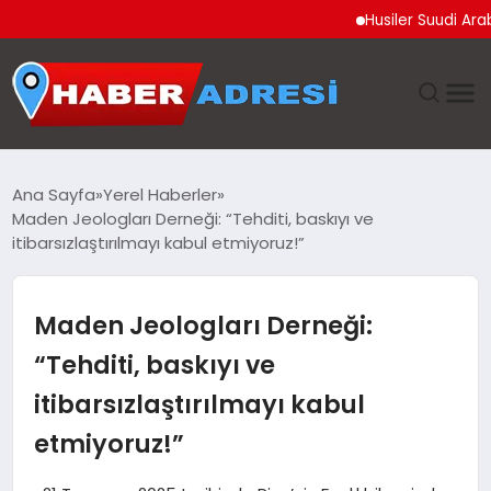
Husiler Suudi Arabistan 
ANASAYFA
Ana Sayfa
Yerel Haberler
Maden Jeologları Derneği: “Tehditi, baskıyı ve
GÜNDEM
itibarsızlaştırılmayı kabul etmiyoruz!”
SPOR
Maden Jeologları Derneği:
EKONOMI
“Tehditi, baskıyı ve
itibarsızlaştırılmayı kabul
TEKNOLOJI
etmiyoruz!”
EĞITIM