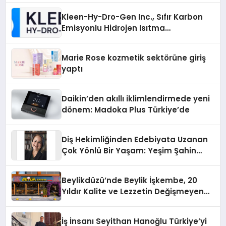
Kleen-Hy-Dro-Gen Inc., Sıfır Karbon
Emisyonlu Hidrojen Isıtma
Teknolojisinde ISO ve TSSA
Düzenleyici Onaylarını Aldı
Marie Rose kozmetik sektörüne giriş
yaptı
Daikin’den akıllı iklimlendirmede yeni
dönem: Madoka Plus Türkiye’de
Diş Hekimliğinden Edebiyata Uzanan
Çok Yönlü Bir Yaşam: Yeşim Şahin
Yaman
Beylikdüzü’nde Beylik İşkembe, 20
Yıldır Kalite ve Lezzetin Değişmeyen
Adresi
İş İnsanı Seyithan Hanoğlu Türkiye’yi