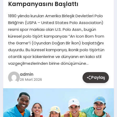
Kampanyasını Başlattı
MAGAZIN
1890 yılında kurulan Amerika Birleşik Devletleri Polo
YAŞAM
Birliği’nin (USPA – United States Polo Association)
resmi spor markası olan U.S. Polo Assn., bugün
OTOMOBIL
küresel polo tişört kampanyası “An Icon Born from
the Game”i (Oyundan Doğan Bir İkon) başlattığını
duyurdu. Bu küresel kampanya, ikonik polo tişörtün
otantik spor kökenlerine ve dünyanın en kalıcı stil
vazgeçilmezlerinden birine dönüşümüne…
admin
Paylaş
26 Mart 2026