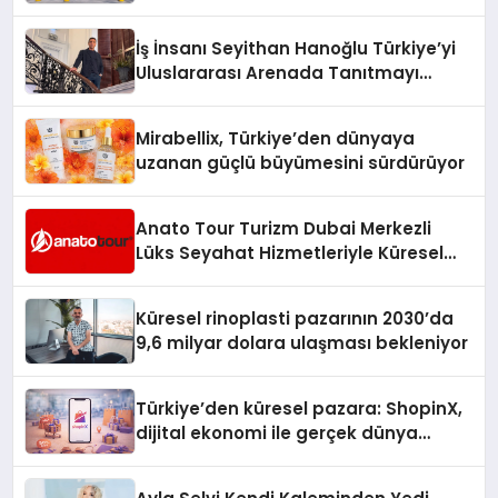
Adresi
İş İnsanı Seyithan Hanoğlu Türkiye’yi
Uluslararası Arenada Tanıtmayı
Hedefliyor
Mirabellix, Türkiye’den dünyaya
uzanan güçlü büyümesini sürdürüyor
Anato Tour Turizm Dubai Merkezli
Lüks Seyahat Hizmetleriyle Küresel
Turizmde Öne Çıkıyor
Küresel rinoplasti pazarının 2030’da
9,6 milyar dolara ulaşması bekleniyor
Türkiye’den küresel pazara: ShopinX,
dijital ekonomi ile gerçek dünya
alışverişini bir araya getirmeyi
hedefliyor