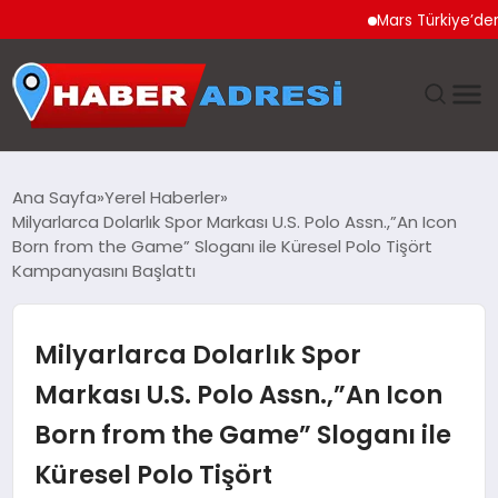
Mars Türkiye’den “Köpeği
ANASAYFA
Ana Sayfa
Yerel Haberler
Milyarlarca Dolarlık Spor Markası U.S. Polo Assn.,”An Icon
GÜNDEM
Born from the Game” Sloganı ile Küresel Polo Tişört
Kampanyasını Başlattı
SPOR
Milyarlarca Dolarlık Spor
EKONOMI
Markası U.S. Polo Assn.,”An Icon
TEKNOLOJI
Born from the Game” Sloganı ile
EĞITIM
Küresel Polo Tişört