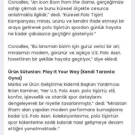
Coroalles, “
An Icon Born from the Game
, gerçeğimize
sahip çıkmak ve bunu küresel ölçekte cesurca
anlatmakla ilgilidir,” dedi. “Küresel Polo Tişört
Kampanyası; mirası, ürünü ve kendini ifade etmeyi bir
araya getirerek polo tişörtün spordan günlük hayata
ne kadar çabasızca geçtiğini gösteriyor.”
Coroalles, “Bu lansman bizim için gurur verici bir an;
mirasımızı modern, görünür ve açıkça U.S. Polo Assn.
hissettiren bir şekilde hayata geçiriyor,” diye ekledi.
Ü
rü
n S
ütunları
: Play It Your Way (Kendi Tarz
ınla
Oyna)
Marka ve Ürün Geliştirme Kıdemli Başkan Yardımcısı
Brian Kaminer, “Her U.S. Polo Assn. polo tişörtü; stil,
konfor, işlevsellik ve otantik spor detaylarını
dengeleyerek bir niyetle tasarlanmıştır,” dedi. “Mirastan
ilham alan yapıdan modern performans kumaşlarına
kadar U.S. Polo Assn. koleksiyonlarımız, polo tişörtün
spor kökenlerine sadık kalarak nasıl gelişmeye devam
ettiğini yansıtmaktadır.”