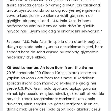
Polo Assn. Küresel Marka Elçisi Nico Escobar, “Polo
tişört, sahada gerçek bir amaçla oyun için tasarlandı;
ancak aynı zamanda saha dışında yemeğe giderken
veya arkadaşlarım ve ailemle vakit geçirirken de
giydiğim bir parça,” dedi. “U.S. Polo Assn.’in hem
performans yönünü hem de polo tişörtün günlük
hayata nasıl uyum sağladığını anlamasını seviyorum.”
Escobar, “U.S. Polo Assn.’in sporla olan otantik bağı ve
dünya çapında polo oyununu destekleme biçimi, hem
sahada hem de saha dışında bu markayı giymemin
nedenidir,” diye ekledi.
Kü
resel Lansman: An Icon Born from the Game
2026 Baharında 190 ülkede küresel olarak lansmanı
yapılan
An Icon Born from the Game
, tüketicilerin
spordan ilham alan markayla etkileşime girdiği her
yerde U.S. Polo Assn. polo tişörtünü açıkça görünür
kılmak için tasarlanmış koordineli, çok kanallı bir varlıkla
hayat bulacak. Mağazalarda; markanın ikonik polo
duvarları, vitrin sergileri ve görsel mağazacılık anları
dahil olmak üzere özel polo tişört odak alanları; cesur