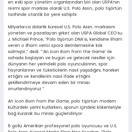
en eski spor yönetim organlarından biri olan USPA’nın
resmi spor markası olarak U.S. Polo Assn., polo tişörtün
tarihinde otantik bir yere sahiptir.
Milyarlarca dolarlık küresel U.S. Polo Assn. markasını
yöneten ve pazarlayan şirket olan USPA Global CEO’su
J. Michael Prince, “Polo tişörtün DNA’sı, kendisine ilham
veren o ilham verici spora derinlemesine kök
salmıştır,” dedi. “‘An Icon Born from the Game’ ile
sahada başlayan ve bugün ve gelecek nesiller için
dünyanın her yerindeki polo oyuncularının, spor
hayranlarının ve tüketicilerin nasıl yaşadığını, hareket
ettiğini ve kendilerini nasıl ifade ettiğini
şekillendirmeye devam eden bir mirası
onurlandırıyoruz.”
An Icon Born from the Game
, polo tişörtün modern
kültürdeki yerini kutlarken, sporun içindeki kökenleriyle
bağ kurarak bu mirası güçlendiriyor.
6 gollü Amerikan profesyonel polo oyuncusu ve U.S.