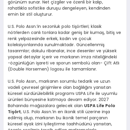
görünüm sunar. Net çizgiler ve özenli bir kalıp,
rahatlıkla sofistike duruşu dengeleyen, kendinden
emin bir stil oluşturur.
U.S. Polo Assn.’in sezonluk polo tişörtleri; klasik
nötrlerden canlı tonlara kadar geniş bir kumaş, bitiş ve
renk yelpazesinde erkek, kadın ve çocuk
koleksiyonlarında sunulmaktadır. Güncellenmiş
tasarımlar; dokulu ribanalar, ince desenler ve yüksek
yapısal detaylar içerir ve markanın imza niteliğindeki
-özgünlüğün işareti ve sporun sembolü olan- Çift Atlı
(Double Horsemen) logosu ile tamamlanır.
U.S. Polo Assn., markanın sorumlu tedarik ve uzun
vadeli çevresel girişimlere olan bağlılığını yansıtan
küresel sürdürülebilirlik programı USPA Life ile uyumlu
ürünleri bünyesine katmaya devam ediyor. 2027
Baharında mağazalara gelecek olan
USPA Life Polo
Ti
şört
, U.S. Polo Assn.’in en ikonik stili üzerine inşa
edilmiş olup, markanın bu ikonik temel parçanın
küresel ayak izini iyileştirme taahhüdünü yansıtan,