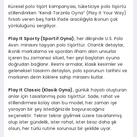
Küresel polo tişört kampanyası, tüketiciye polo tişörtü
stillendirirken “Kendi Tarzınla Oyna” (Play It Your Way)
fırsatı veren beş farklı ifade aracılığıyla ikonun çok
yönlülüğünü sergiliyor.
Play It Sporty (Sportif Oyna)
, her dikişinde U.S. Polo
Assn. mirasını taşıyan polo tişörttür. Otantik detaylar,
ikonik markalama ve spordan ilham alan unsurlar
içeren bu zamansız silüet, her şeyi başlatan oyuna
doğrudan bağlanır. Resmi armalar, klasik kesimler ve
geleneksel tasarım detayları, polo sporunun tarihini ve
markanın derin köklere sahip mirasını kutlar.
Play It Classic (Klasik Oyna)
, günlük hayatı oluşturan
anlar için tasarlanmış polo tişörttür. Sade, rahat ve
stillendirmesi kolay olan bu model, her zaman işe
yarayan bir şey istediğinizde başvuracağınız
seçenektir. Tekrar tekrar giyilmek üzere tasarlanmış
olup ister gündelik, ister rahat, ister biraz daha şık
olsun, her türlü rutine sorunsuz bir şekilde uyar.