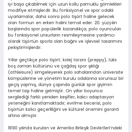
iyi başa çıkabilmek için uzun kollu pamuklu gömlekleri
modifiye etmişlerdir. Bu fonksiyonel ve spor odaklı
uyarlamalar, daha sonra polo tişört haline gelecek
olan formun en erken halini temsil eder. 20. yüzyılın
başlarında spor popülerlik kazandıkça, polo oyuncuları
bu fonksiyonel unsurların resmileşmesine yardımcı
olarak tişörtün sporla olan bağını ve işlevsel tasarımını
pekiştirmişlerdir.
Yıllar geçtikçe polo tişört; kolej tarzını (preppy), lüks
boş zaman kültürünü ve çağdaş spor şıklığı
(athleisure) simgeleyerek polo sahalarından üniversite
kampüslerine ve yönetim kurulu odalarına sorunsuz bir
geçiş yapmış, dünya çapında günlük spor giyimin
temel taşı haline gelmiştir. On yıllar boyunca
sergilediği farklı yeniden keşifler, kalıcı adaptasyon
yeteneğini kanıtlamaktadır; evrilme becerisi, polo
tişörtün kalıcı geçerliliğini ve kültürel önemini garanti
altına almıştır.
1890 yılında kurulan ve Amerika Birleşik Devletleri’ndeki