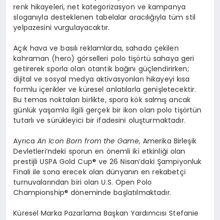
renk hikayeleri, net kategorizasyon ve kampanya
sloganıyla desteklenen tabelalar aracılığıyla tüm stil
yelpazesini vurgulayacaktır.
Açık hava ve basılı reklamlarda, sahada çekilen
kahraman (hero) görselleri polo tişörtü sahaya geri
getirerek sporla olan otantik bağını güçlendirirken;
dijital ve sosyal medya aktivasyonları hikayeyi kısa
formlu içerikler ve küresel anlatılarla genişletecektir.
Bu temas noktaları birlikte, spora kök salmış ancak
günlük yaşamla ilgili gerçek bir ikon olan polo tişörtün
tutarlı ve sürükleyici bir ifadesini oluşturmaktadır.
Ayrıca
An Icon Born from the Game
, Amerika Birleşik
Devletleri’ndeki sporun en önemli iki etkinliği olan
prestijli USPA Gold Cup® ve 26 Nisan’daki Şampiyonluk
Finali ile sona erecek olan dünyanın en rekabetçi
turnuvalarından biri olan U.S. Open Polo
Championship® döneminde başlatılmaktadır.
Küresel Marka Pazarlama Başkan Yardımcısı Stefanie