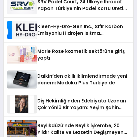
SRV Padel Court, 24 Ülkeye İhracat
Yapan Türkiye’nin Padel Kortu Üretim
Gücü
Kleen-Hy-Dro-Gen Inc., Sıfır Karbon
Emisyonlu Hidrojen Isıtma
Teknolojisinde ISO ve TSSA
Düzenleyici Onaylarını Aldı
Marie Rose kozmetik sektörüne giriş
yaptı
Daikin’den akıllı iklimlendirmede yeni
dönem: Madoka Plus Türkiye’de
Diş Hekimliğinden Edebiyata Uzanan
Çok Yönlü Bir Yaşam: Yeşim Şahin
Yaman
Beylikdüzü’nde Beylik İşkembe, 20
Yıldır Kalite ve Lezzetin Değişmeyen