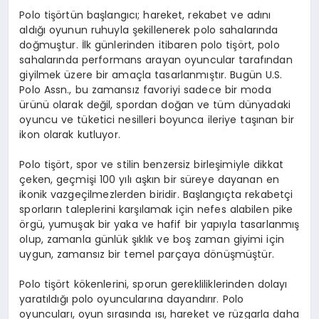
Polo tişörtün başlangıcı; hareket, rekabet ve adını
aldığı oyunun ruhuyla şekillenerek polo sahalarında
doğmuştur. İlk günlerinden itibaren polo tişört, polo
sahalarında performans arayan oyuncular tarafından
giyilmek üzere bir amaçla tasarlanmıştır. Bugün U.S.
Polo Assn., bu zamansız favoriyi sadece bir moda
ürünü olarak değil, spordan doğan ve tüm dünyadaki
oyuncu ve tüketici nesilleri boyunca ileriye taşınan bir
ikon olarak kutluyor.
Polo tişört, spor ve stilin benzersiz birleşimiyle dikkat
çeken, geçmişi 100 yılı aşkın bir süreye dayanan en
ikonik vazgeçilmezlerden biridir. Başlangıçta rekabetçi
sporların taleplerini karşılamak için nefes alabilen pike
örgü, yumuşak bir yaka ve hafif bir yapıyla tasarlanmış
olup, zamanla günlük şıklık ve boş zaman giyimi için
uygun, zamansız bir temel parçaya dönüşmüştür.
Polo tişört kökenlerini, sporun gerekliliklerinden dolayı
yaratıldığı polo oyuncularına dayandırır. Polo
oyuncuları, oyun sırasında ısı, hareket ve rüzgarla daha