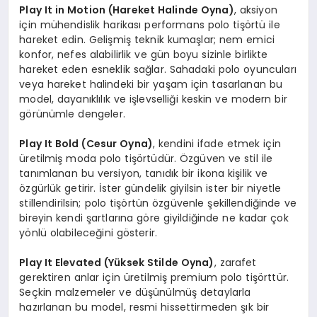
Play It in Motion (Hareket Halinde Oyna)
, aksiyon
için mühendislik harikası performans polo tişörtü ile
hareket edin. Gelişmiş teknik kumaşlar; nem emici
konfor, nefes alabilirlik ve gün boyu sizinle birlikte
hareket eden esneklik sağlar. Sahadaki polo oyuncuları
veya hareket halindeki bir yaşam için tasarlanan bu
model, dayanıklılık ve işlevselliği keskin ve modern bir
görünümle dengeler.
Play It Bold (Cesur Oyna)
, kendini ifade etmek için
üretilmiş moda polo tişörtüdür. Özgüven ve stil ile
tanımlanan bu versiyon, tanıdık bir ikona kişilik ve
özgürlük getirir. İster gündelik giyilsin ister bir niyetle
stillendirilsin; polo tişörtün özgüvenle şekillendiğinde ve
bireyin kendi şartlarına göre giyildiğinde ne kadar çok
yönlü olabileceğini gösterir.
Play It Elevated (Y
üksek Stilde Oyna)
, zarafet
gerektiren anlar için üretilmiş premium polo tişörttür.
Seçkin malzemeler ve düşünülmüş detaylarla
hazırlanan bu model, resmi hissettirmeden şık bir