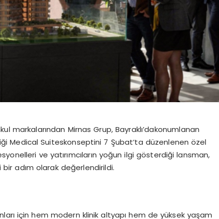
nkul markalarından
Mirnas
Grup,
Bayraklı’da
konumlanan
iği
Medical
Suites
konseptini 7 Şubat’ta düzenlenen özel
yonelleri ve yatırımcıların yoğun ilgi gösterdiği
lansman
,
i bir adım olarak değerlendirildi.
anları için hem modern klinik altyapı hem de yüksek yaşam