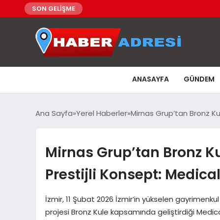
SON GELİŞME
ANASAYFA
GÜNDEM
Ana Sayfa
Yerel Haberler
Mirnas Grup’tan Bronz Kul
Mirnas Grup’tan Bronz Ku
Prestijli Konsept: Medical
İzmir, 11 Şubat 2026 İzmir’in yükselen gayrimenku
projesi Bronz Kule kapsamında geliştirdiği Medi