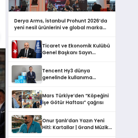
Derya Arms, İstanbul Prohunt 2026’da
yeni nesil ürünlerini ve global marka
vizyonunu sergiledi
Ticaret ve Ekonomik Kulübü
Genel Başkanı Sayın
Mehmet Ulutaş, ekonomiye
dair yaptığı açıklamada
Tencent Hy3 dünya
şunları kaydetti:
genelinde kullanıma
sunuldu
Mars Türkiye’den “Köpeğini
İşe Götür Haftası” çağrısı
Onur Şanlı’dan Yazın Yeni
Hiti: Kartallar | Grand Müzik
& Nihat Ulaş İmzalı Yeni Şarkı