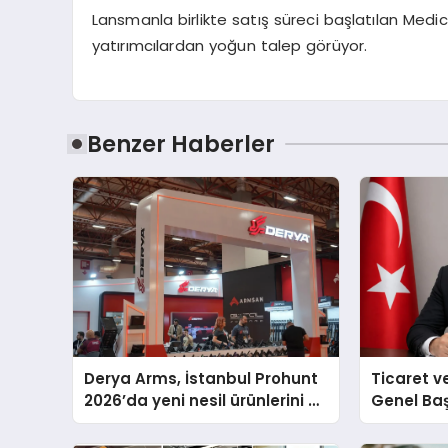
Lansmanla
birlikte satış süreci başla
tılan
Medic
yatır
ımcılardan yoğun talep görüyor
.
Benzer Haberler
Derya Arms, İstanbul Prohunt
Ticaret v
2026’da yeni nesil ürünlerini ve
Genel Ba
global marka vizyonunu
Ulutaş, e
sergiledi
açıklamad