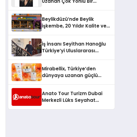
Uzanan Çok Yönlü Bir
Yaşam: Yeşim Şahin Yaman
Beylikdüzü’nde Beylik
İşkembe, 20 Yıldır Kalite ve
Lezzetin Değişmeyen Adresi
İş İnsanı Seyithan Hanoğlu
Türkiye’yi Uluslararası
Arenada Tanıtmayı
Hedefliyor
Mirabellix, Türkiye’den
dünyaya uzanan güçlü
büyümesini sürdürüyor
Anato Tour Turizm Dubai
Merkezli Lüks Seyahat
Hizmetleriyle Küresel
Turizmde Öne Çıkıyor