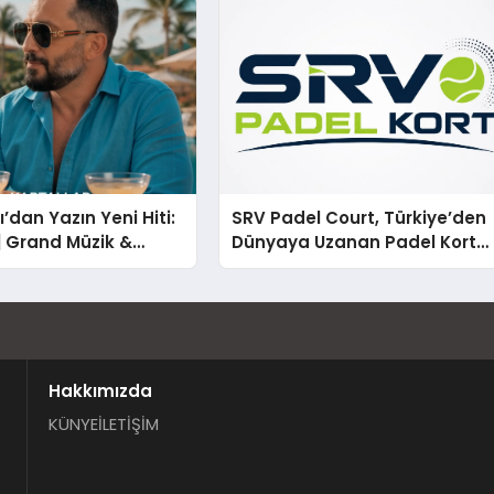
’dan Yazın Yeni Hiti:
SRV Padel Court, Türkiye’den
 | Grand Müzik &
Dünyaya Uzanan Padel Kort
 İmzalı Yeni Şarkı
Üretiminde Güvenin Adresi
Hakkımızda
KÜNYE
İLETİŞİM