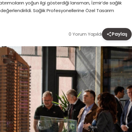
ırımcıların yoğun ilgi gösterdiği lansman, İzmir’de sağlık
k değerlendirildi. Sağlık Profesyonellerine Özel Tasarım
0 Yorum Yapıldı
Paylaş