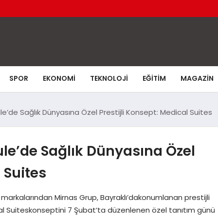
SPOR
EKONOMI
TEKNOLOJI
EĞITIM
MAGAZIN
e’de Sağlık Dünyasına Özel Prestijli Konsept: Medical Suites
le’de Sağlık Dünyasına Özel
 Suites
l markalarından Mirnas Grup, Bayraklı’dakonumlanan prestijli
cal Suiteskonseptini 7 Şubat’ta düzenlenen özel tanıtım günü