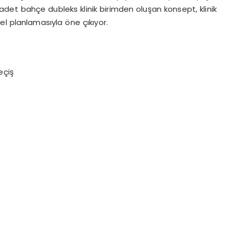
4 adet bahçe
dubleks
klinik birimden oluşan konsept, klinik
l planlamasıyla öne çıkıyor.
eçiş