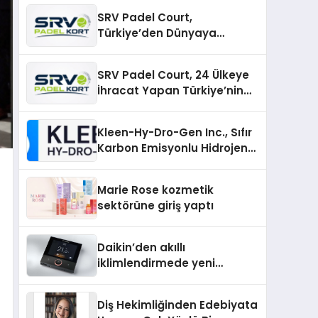
SRV Padel Court,
Türkiye’den Dünyaya
Uzanan Padel Kort
Üretiminde Güvenin Adresi
SRV Padel Court, 24 Ülkeye
İhracat Yapan Türkiye’nin
Padel Kortu Üretim Gücü
Kleen-Hy-Dro-Gen Inc., Sıfır
Karbon Emisyonlu Hidrojen
Isıtma Teknolojisinde ISO ve
TSSA Düzenleyici Onaylarını
Marie Rose kozmetik
Aldı
sektörüne giriş yaptı
Daikin’den akıllı
iklimlendirmede yeni
dönem: Madoka Plus
Türkiye’de
Diş Hekimliğinden Edebiyata