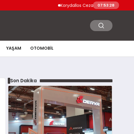
Korydallos Cezaevi’nde Türk Mahkumlar İsyan 
07:53:29
YAŞAM
OTOMOBIL
Son Dakika