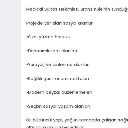
Medical
Suites
Hekimleri
, Bronz Kule’nin sundu
Projede yer alan sosyal alanlar:
•
Özel yüzme havuzu
•
Donanımlı spor alanları
•
Yürüyüş ve dinlenme alanları
•
Sağlıklı gastronomi noktaları
•
Modern peyzaj düzenlemeleri
•
Seçkin sosyal yaşam alanları
Bu bütüncül yapı, yoğun tempoda çalışan sağl
altında sunmayı hedefliyor.