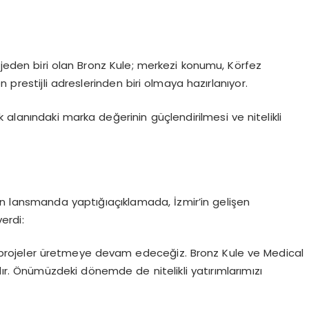
ojeden biri olan Bronz Kule; merkezi konumu, Körfez
n prestijli adreslerinden biri olmaya hazırlanıyor.
ık alanındaki marka değerinin güçlendirilmesi ve nitelikli
an
lansmanda
yaptığı
açıklamada, İzmir’in gelişen
erdi:
r projeler üretmeye devam edeceğiz. Bronz Kule ve
Medical
dır. Önümüzdeki dönemde de nitelikli yatırımlarımızı