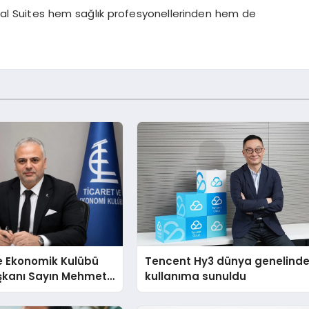
al
Suites
hem sağlık profesyonellerinden hem de
e Ekonomik Kulübü
Tencent Hy3 dünya genelind
şkanı Sayın Mehmet
kullanıma sunuldu
konomiye dair yaptığı
a şunları kaydetti: