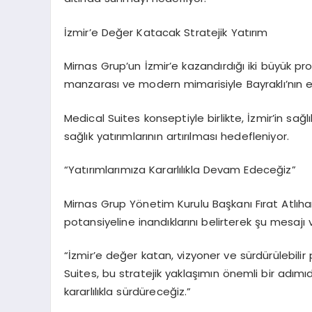
İzmir’e Değer Katacak Stratejik Yatırım
Mirnas
Grup’un İzmir’e kazandırdığı iki büyük pr
manzarası ve modern mimarisiyle
Bayraklı’nın
e
Medical
Suites
konseptiyle birlikte, İzmir’in sağl
sağlık yatırımlarının artırılması hedefleniyor.
“Yatırımlarımıza Kararlılıkla Devam Edeceğiz”
Mirnas
Grup Yönetim Kurulu Başkanı Fırat Atlıh
potansiyeline inandıklarını belirterek şu mesajı v
“İzmir’e değer katan,
vizyoner
ve sürdürülebili
Suites
, bu stratejik yaklaşımın önemli bir adımı
kararlılıkla sürdüreceğiz.”