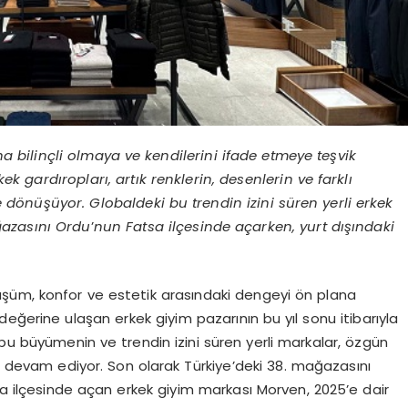
 bilinçli olmaya ve kendilerini ifade etmeye teşvik
k gardıropları, artık renklerin, desenlerin ve farklı
e d
önüşüyor. Globaldeki bu trendin izini süren yerli erkek
ğ
azasını Ordu
’
nun Fatsa ilçesinde açarken, yurt dışındaki
şüm, konfor ve estetik arasındaki dengeyi ön plana
r değerine ulaşan erkek giyim pazarının bu yıl sonu itibarıyla
 bu büyümenin ve trendin izini süren yerli markalar, özgün
ya devam ediyor. Son olarak Türkiye’deki 38. mağazasını
a ilçesinde açan erkek giyim markası Morven, 2025’e dair