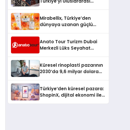
Türkiye’yi Uluslararası
Arenada Tanıtmayı
Hedefliyor
Mirabellix, Türkiye’den
dünyaya uzanan güçlü
büyümesini sürdürüyor
Anato Tour Turizm Dubai
Merkezli Lüks Seyahat
Hizmetleriyle Küresel
Turizmde Öne Çıkıyor
Küresel rinoplasti pazarının
2030’da 9,6 milyar dolara
ulaşması bekleniyor
Türkiye’den küresel pazara:
ShopinX, dijital ekonomi ile
gerçek dünya alışverişini bir
araya getirmeyi hedefliyor