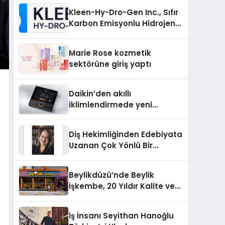
Kleen-Hy-Dro-Gen Inc., Sıfır
Karbon Emisyonlu Hidrojen
Isıtma Teknolojisinde ISO ve
TSSA Düzenleyici Onaylarını
Marie Rose kozmetik
Aldı
sektörüne giriş yaptı
Daikin’den akıllı
iklimlendirmede yeni
dönem: Madoka Plus
Türkiye’de
Diş Hekimliğinden Edebiyata
Uzanan Çok Yönlü Bir
Yaşam: Yeşim Şahin Yaman
Beylikdüzü’nde Beylik
İşkembe, 20 Yıldır Kalite ve
Lezzetin Değişmeyen Adresi
İş İnsanı Seyithan Hanoğlu