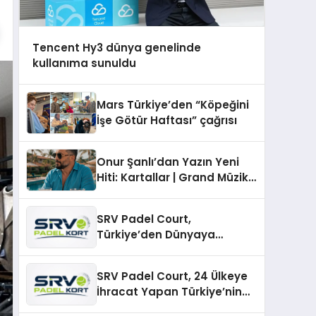
Tencent Hy3 dünya genelinde
kullanıma sunuldu
Mars Türkiye’den “Köpeğini
İşe Götür Haftası” çağrısı
Onur Şanlı’dan Yazın Yeni
Hiti: Kartallar | Grand Müzik
& Nihat Ulaş İmzalı Yeni Şarkı
SRV Padel Court,
Türkiye’den Dünyaya
Uzanan Padel Kort
Üretiminde Güvenin Adresi
SRV Padel Court, 24 Ülkeye
İhracat Yapan Türkiye’nin
Padel Kortu Üretim Gücü