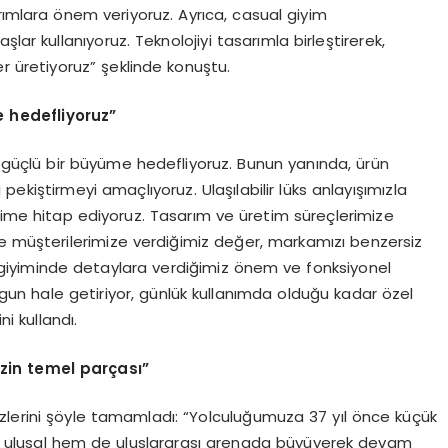
rımlara önem veriyoruz. Ayrıca, casual giyim
lar kullanıyoruz. Teknolojiyi tasarımla birleştirerek,
r üretiyoruz” şeklinde konuştu.
 hedefliyoruz”
rda güçlü bir büyüme hedefliyoruz. Bunun yanında, ürün
 pekiştirmeyi amaçlıyoruz. Ulaşılabilir lüks anlayışımızla
esime hitap ediyoruz. Tasarım ve üretim süreçlerimize
ve müşterilerimize verdiğimiz değer, markamızı benzersiz
kek giyiminde detaylara verdiğimiz önem ve fonksiyonel
uygun hale getiriyor, günlük kullanımda olduğu kadar özel
ni kullandı.
mizin temel parçası”
zlerini şöyle tamamladı: “Yolculuğumuza 37 yıl önce küçük
m ulusal hem de uluslararası arenada büyüyerek devam