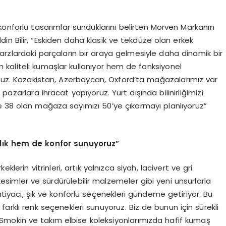
 konforlu tasarımlar sunduklarını belirten Morven Markanın
n Bilir, “Eskiden daha klasik ve tekdüze olan erkek
ı tarzlardaki parçaların bir araya gelmesiyle daha dinamik bir
em kaliteli kumaşlar kullanıyor hem de fonksiyonel
oruz. Kazakistan, Azerbaycan, Oxford’ta mağazalarımız var
pazarlara ihracat yapıyoruz. Yurt dışında bilinirliğimizi
e 38 olan mağaza sayımızı 50’ye çıkarmayı planlıyoruz”
klık hem de konfor sunuyoruz”
lerin vitrinleri, artık yalnızca siyah, lacivert ve gri
 kesimler ve sürdürülebilir malzemeler gibi yeni unsurlarla
htiyacı, şık ve konforlu seçenekleri gündeme getiriyor. Bu
farklı renk seçenekleri sunuyoruz. Biz de bunun için sürekli
. Smokin ve takım elbise koleksiyonlarımızda hafif kumaş