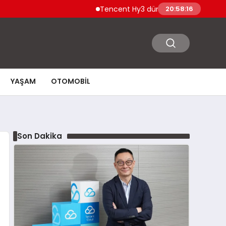
Tencent Hy3 dünya genelinde kullanıma s
20:58:17
YAŞAM
OTOMOBIL
Son Dakika