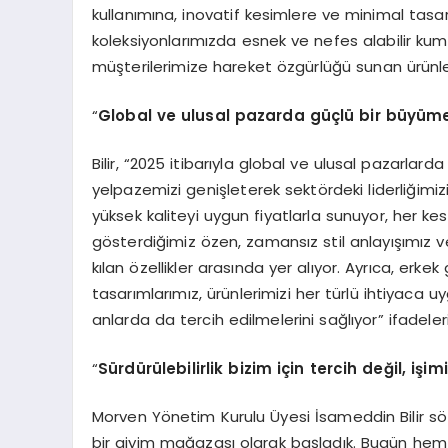
kullanımına, inovatif kesimlere ve minimal tasa
koleksiyonlarımızda esnek ve nefes alabilir kumaş
müşterilerimize hareket özgürlüğü sunan ürünle
“
Global ve ulusal pazarda güçlü bir büyüme
Bilir, “2025 itibarıyla global ve ulusal pazarla
yelpazemizi genişleterek sektördeki liderliğimizi
yüksek kaliteyi uygun fiyatlarla sunuyor, her k
gösterdiğimiz özen, zamansız stil anlayışımız 
kılan özellikler arasında yer alıyor. Ayrıca, er
tasarımlarımız, ürünlerimizi her türlü ihtiyaca 
anlarda da tercih edilmelerini sağlıyor” ifadeleri
“
Sürdürülebilirlik bizim için tercih değil, işi
Morven Yönetim Kurulu Üyesi İsameddin Bilir sö
bir giyim mağazası olarak başladık. Bugün he