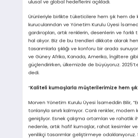
ulusal ve global hedeflerini açıkladı.
Ürünleriyle birlikte tüketicilere hem şık hem de
kurucularından ve Yönetim Kurulu Üyesi İsameddi
gardıropları, artık renklerin, desenlerin ve farkl
hal alıyor. Biz de bu trendleri dikkate alarak h
tasarımlarla şıklığı ve konforu bir arada sunuy
ve Güney Afrika, Kanada, Amerika, İngiltere gibi 
güçlendirirken, ülkemizde de büyüyoruz. 2025’t
dedi.
“
Kaliteli kumaşlarla müşterilerimize hem şı
Morven Yönetim Kurulu Üyesi İsameddin Bilir, “Erkek
tonlarıyla sınırlı kalmıyor. Canlı renkler, modern
genişliyor. Esnek çalışma ortamları ve rahatlık i
nedenle, artık hafif kumaşlar, rahat kesimler ve 
yenilikçi tasarımlar geliştirmeye odaklanıyoruz