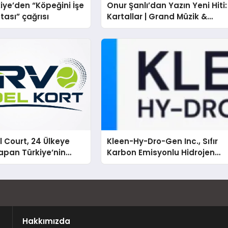
iye’den “Köpeğini İşe
Onur Şanlı’dan Yazın Yeni Hiti:
tası” çağrısı
Kartallar | Grand Müzik &
Nihat Ulaş İmzalı Yeni Şarkı
 Court, 24 Ülkeye
Kleen-Hy-Dro-Gen Inc., Sıfır
apan Türkiye’nin
Karbon Emisyonlu Hidrojen
rtu Üretim Gücü
Isıtma Teknolojisinde ISO ve
TSSA Düzenleyici Onaylarını
Aldı
Hakkımızda