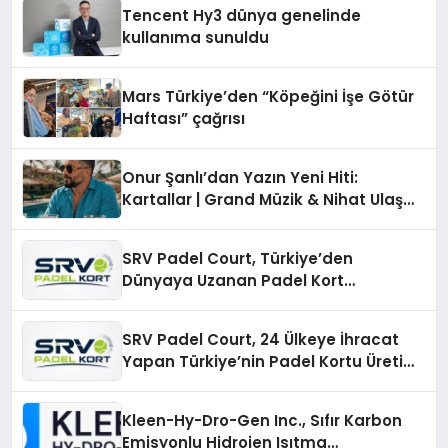
şunları kaydetti:
Tencent Hy3 dünya genelinde
kullanıma sunuldu
Mars Türkiye’den “Köpeğini İşe Götür
Haftası” çağrısı
Onur Şanlı’dan Yazın Yeni Hiti:
Kartallar | Grand Müzik & Nihat Ulaş
İmzalı Yeni Şarkı
SRV Padel Court, Türkiye’den
Dünyaya Uzanan Padel Kort
Üretiminde Güvenin Adresi
SRV Padel Court, 24 Ülkeye İhracat
Yapan Türkiye’nin Padel Kortu Üretim
Gücü
Kleen-Hy-Dro-Gen Inc., Sıfır Karbon
Emisyonlu Hidrojen Isıtma