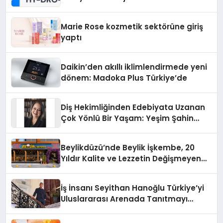
Teknolojisinde ISO ve TSSA
Düzenleyici Onaylarını Aldı
Marie Rose kozmetik sektörüne giriş
yaptı
Daikin’den akıllı iklimlendirmede yeni
dönem: Madoka Plus Türkiye’de
Diş Hekimliğinden Edebiyata Uzanan
Çok Yönlü Bir Yaşam: Yeşim Şahin
Yaman
Beylikdüzü’nde Beylik İşkembe, 20
Yıldır Kalite ve Lezzetin Değişmeyen
Adresi
İş İnsanı Seyithan Hanoğlu Türkiye’yi
Uluslararası Arenada Tanıtmayı
Hedefliyor