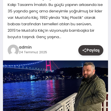
Kalıp Tasarımı İmalatı. Bu güçlü yapının arkasında ise
MAGAZIN
35 yaşında genç ama deneyimle yoğrulmuş bir lider
var: Mustafa Kılıç. 1992 yılında “Kılıç Plastik” olarak
YAŞAM
babası tarafından temelleri atılan bu serüven,
2015’te Mustafa Kılıç’ın vizyonuyla bambaşka bir
OTOMOBIL
boyuta taşındı. Genç yaşına…
admin
Paylaş
24 Temmuz 2025