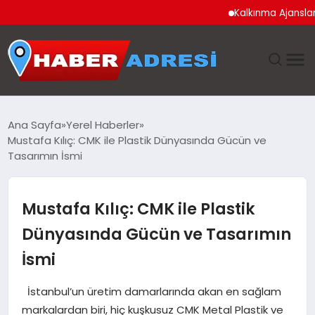
Kalkınma Ajansları Kadın
ANASAYFA
Ana Sayfa
Yerel Haberler
Mustafa Kılıç: CMK ile Plastik Dünyasında Gücün ve
GÜNDEM
Tasarımın İsmi
SPOR
Mustafa Kılıç: CMK ile Plastik
EKONOMI
Dünyasında Gücün ve Tasarımın
İsmi
TEKNOLOJI
İstanbul’un üretim damarlarında akan en sağlam
EĞITIM
markalardan biri, hiç kuşkusuz CMK Metal Plastik ve