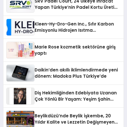
SRV Padel Court, 24 Ülkeye İhracat
Yapan Türkiye’nin Padel Kortu Üretim
Gücü
Kleen-Hy-Dro-Gen Inc., Sıfır Karbon
Emisyonlu Hidrojen Isıtma
Teknolojisinde ISO ve TSSA
Düzenleyici Onaylarını Aldı
Marie Rose kozmetik sektörüne giriş
yaptı
Daikin’den akıllı iklimlendirmede yeni
dönem: Madoka Plus Türkiye’de
Diş Hekimliğinden Edebiyata Uzanan
Çok Yönlü Bir Yaşam: Yeşim Şahin
Yaman
Beylikdüzü’nde Beylik İşkembe, 20
Yıldır Kalite ve Lezzetin Değişmeyen