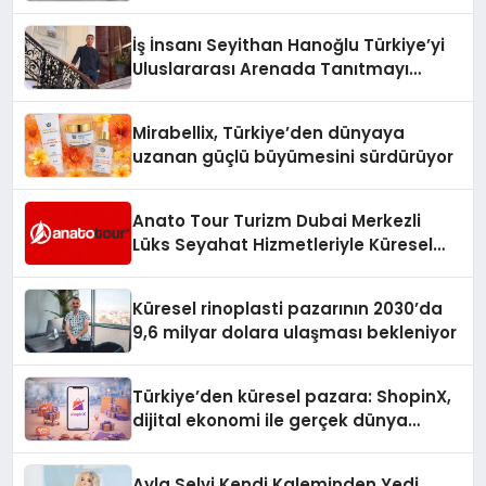
Adresi
İş İnsanı Seyithan Hanoğlu Türkiye’yi
Uluslararası Arenada Tanıtmayı
Hedefliyor
Mirabellix, Türkiye’den dünyaya
uzanan güçlü büyümesini sürdürüyor
Anato Tour Turizm Dubai Merkezli
Lüks Seyahat Hizmetleriyle Küresel
Turizmde Öne Çıkıyor
Küresel rinoplasti pazarının 2030’da
9,6 milyar dolara ulaşması bekleniyor
Türkiye’den küresel pazara: ShopinX,
dijital ekonomi ile gerçek dünya
alışverişini bir araya getirmeyi
hedefliyor
Ayla Selvi Kendi Kaleminden Yedi