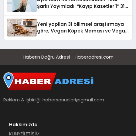
Şarkı Yayımladı: “Kayıp Kasetler 1” 31
Temmuz’da Çıktı
Yeni yapilan 31 bilimsel araştırmaya
göre, Vegan Köpek Maması ve Vegan
Kedi Mamasının İyi Sindirildiğini
Ortaya Koydu
Haberin Doğru Adresi - Haberadresi.com
Reklam & İşbirliği:
habersonuclari@gmail.com
Hakkımızda
KÜNYE
İLETİŞİM