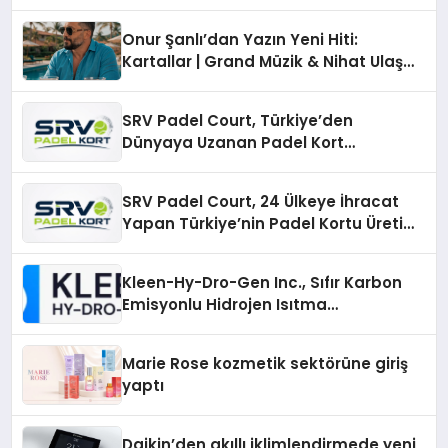
Onur Şanlı’dan Yazın Yeni Hiti:
Kartallar | Grand Müzik & Nihat Ulaş
İmzalı Yeni Şarkı
SRV Padel Court, Türkiye’den
Dünyaya Uzanan Padel Kort
Üretiminde Güvenin Adresi
SRV Padel Court, 24 Ülkeye İhracat
Yapan Türkiye’nin Padel Kortu Üretim
Gücü
Kleen-Hy-Dro-Gen Inc., Sıfır Karbon
Emisyonlu Hidrojen Isıtma
Teknolojisinde ISO ve TSSA
Düzenleyici Onaylarını Aldı
Marie Rose kozmetik sektörüne giriş
yaptı
Daikin’den akıllı iklimlendirmede yeni