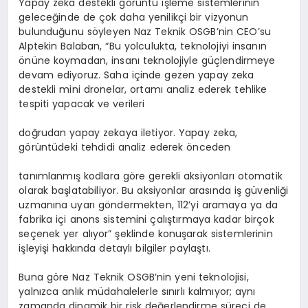
Yapay zeka destekli görüntü işleme sistemlerinin
geleceğinde de çok daha yenilikçi bir vizyonun
bulunduğunu söyleyen Naz Teknik OSGB’nin CEO’su
Alptekin Balaban, “Bu yolculukta, teknolojiyi insanın
önüne koymadan, insanı teknolojiyle güçlendirmeye
devam ediyoruz. Saha içinde gezen yapay zeka
destekli mini dronelar, ortamı analiz ederek tehlike
tespiti yapacak ve verileri
doğrudan yapay zekaya iletiyor. Yapay zeka,
görüntüdeki tehdidi analiz ederek önceden
tanımlanmış kodlara göre gerekli aksiyonları otomatik
olarak başlatabiliyor. Bu aksiyonlar arasında iş güvenliği
uzmanına uyarı göndermekten, 112’yi aramaya ya da
fabrika içi anons sistemini çalıştırmaya kadar birçok
seçenek yer alıyor” şeklinde konuşarak sistemlerinin
işleyişi hakkında detaylı bilgiler paylaştı.
Buna göre Naz Teknik OSGB’nin yeni teknolojisi,
yalnızca anlık müdahalelerle sınırlı kalmıyor; aynı
zamanda dinamik bir risk değerlendirme süreci de