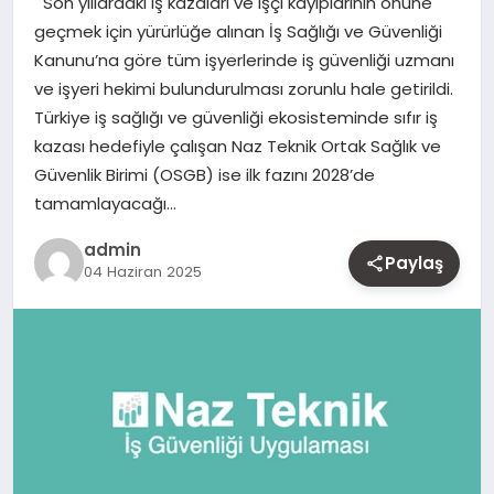
Son yıllardaki iş kazaları ve işçi kayıplarının önüne
MAGAZIN
geçmek için yürürlüğe alınan İş Sağlığı ve Güvenliği
Kanunu’na göre tüm işyerlerinde iş güvenliği uzmanı
YAŞAM
ve işyeri hekimi bulundurulması zorunlu hale getirildi.
Türkiye iş sağlığı ve güvenliği ekosisteminde sıfır iş
OTOMOBIL
kazası hedefiyle çalışan Naz Teknik Ortak Sağlık ve
Güvenlik Birimi (OSGB) ise ilk fazını 2028’de
tamamlayacağı…
admin
Paylaş
04 Haziran 2025