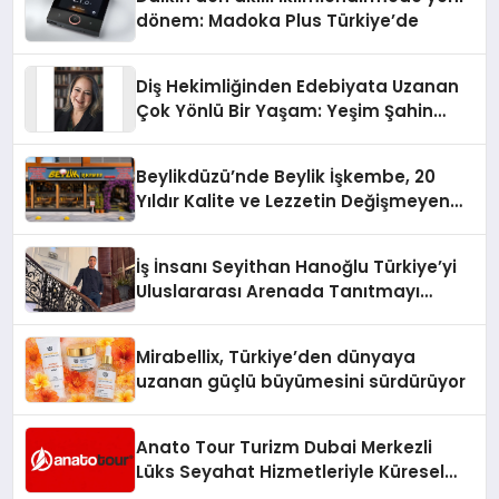
dönem: Madoka Plus Türkiye’de
Diş Hekimliğinden Edebiyata Uzanan
Çok Yönlü Bir Yaşam: Yeşim Şahin
Yaman
Beylikdüzü’nde Beylik İşkembe, 20
Yıldır Kalite ve Lezzetin Değişmeyen
Adresi
İş İnsanı Seyithan Hanoğlu Türkiye’yi
Uluslararası Arenada Tanıtmayı
Hedefliyor
Mirabellix, Türkiye’den dünyaya
uzanan güçlü büyümesini sürdürüyor
Anato Tour Turizm Dubai Merkezli
Lüks Seyahat Hizmetleriyle Küresel
Turizmde Öne Çıkıyor