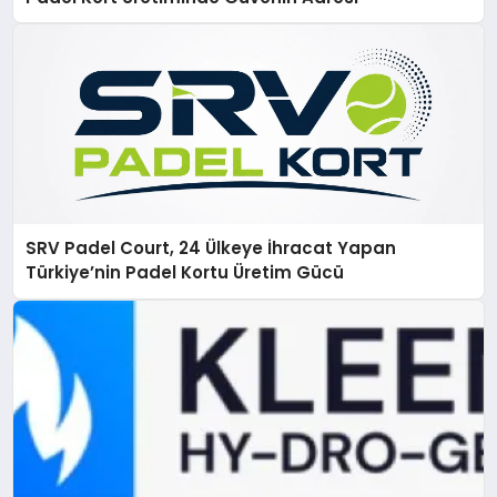
SRV Padel Court, 24 Ülkeye İhracat Yapan
Türkiye’nin Padel Kortu Üretim Gücü