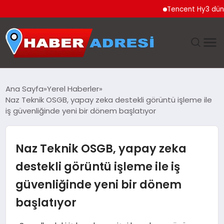
Tencent Hy3 dünya gene
ANASAYFA
Ana Sayfa
Yerel Haberler
Naz Teknik OSGB, yapay zeka destekli görüntü işleme ile
GÜNDEM
iş güvenliğinde yeni bir dönem başlatıyor
SPOR
Naz Teknik OSGB, yapay zeka
EKONOMI
destekli görüntü işleme ile iş
güvenliğinde yeni bir dönem
TEKNOLOJI
başlatıyor
EĞITIM