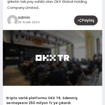
şirketin tek pay sahibi olan OKX Global Holding
MAGAZIN
Company Limited…
admin
YAŞAM
Paylaş
26 Aralık 2024
OTOMOBIL
Kripto varlık platformu OKX TR,
ö
denmiş
sermayesini 250
milyon TL
’
ye çıkardı.