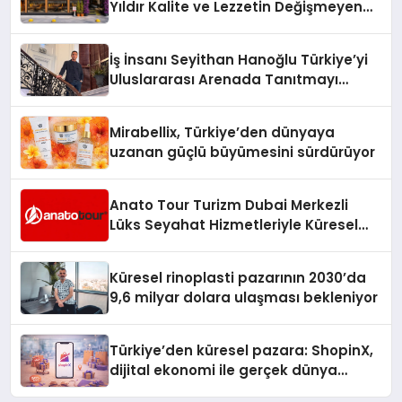
Yıldır Kalite ve Lezzetin Değişmeyen
Adresi
İş İnsanı Seyithan Hanoğlu Türkiye’yi
Uluslararası Arenada Tanıtmayı
Hedefliyor
Mirabellix, Türkiye’den dünyaya
uzanan güçlü büyümesini sürdürüyor
Anato Tour Turizm Dubai Merkezli
Lüks Seyahat Hizmetleriyle Küresel
Turizmde Öne Çıkıyor
Küresel rinoplasti pazarının 2030’da
9,6 milyar dolara ulaşması bekleniyor
Türkiye’den küresel pazara: ShopinX,
dijital ekonomi ile gerçek dünya
alışverişini bir araya getirmeyi