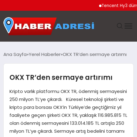
Tencent Hy3 dünya gen
ANASAYFA
Ana Sayfa
Yerel Haberler
OKX TR’den sermaye artırımı
GÜNDEM
OKX TR’den sermaye artırımı
SPOR
Kripto varlık platformu OKX TR, ödenmiş sermayesini
EKONOMI
250 milyon TL’ye çıkardı. Küresel teknoloji şirketi ve
kripto para borsası OKX’in Türkiye’de geçtiğimiz yıl
TEKNOLOJI
faaliyete geçen şirketi OKX TR, yaklaşık 116.985.815 TL
olan ödenmiş sermayesini 133.014.185 TL artışla 250
EĞITIM
milyon TL’ye çıkardı. Sermaye artış bedelini tamamı