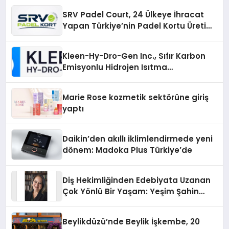
SRV Padel Court, 24 Ülkeye İhracat
Yapan Türkiye’nin Padel Kortu Üretim
Gücü
Kleen-Hy-Dro-Gen Inc., Sıfır Karbon
Emisyonlu Hidrojen Isıtma
Teknolojisinde ISO ve TSSA
Düzenleyici Onaylarını Aldı
Marie Rose kozmetik sektörüne giriş
yaptı
Daikin’den akıllı iklimlendirmede yeni
dönem: Madoka Plus Türkiye’de
Diş Hekimliğinden Edebiyata Uzanan
Çok Yönlü Bir Yaşam: Yeşim Şahin
Yaman
Beylikdüzü’nde Beylik İşkembe, 20