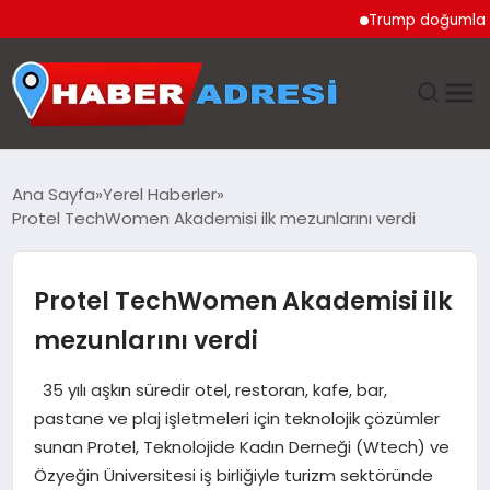
Trump doğumla vatandaş
ANASAYFA
Ana Sayfa
Yerel Haberler
Protel TechWomen Akademisi ilk mezunlarını verdi
GÜNDEM
SPOR
Protel TechWomen Akademisi ilk
mezunlarını verdi
EKONOMI
35 yılı aşkın süredir otel, restoran, kafe, bar,
TEKNOLOJI
pastane ve plaj işletmeleri için teknolojik çözümler
sunan Protel, Teknolojide Kadın Derneği (Wtech) ve
EĞITIM
Özyeğin Üniversitesi iş birliğiyle turizm sektöründe