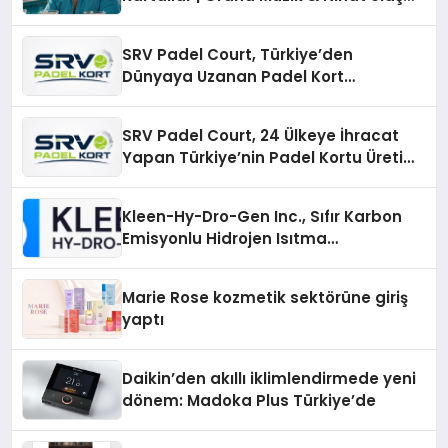
İmzalı Yeni Şarkı
SRV Padel Court, Türkiye’den
Dünyaya Uzanan Padel Kort
Üretiminde Güvenin Adresi
SRV Padel Court, 24 Ülkeye İhracat
Yapan Türkiye’nin Padel Kortu Üretim
Gücü
Kleen-Hy-Dro-Gen Inc., Sıfır Karbon
Emisyonlu Hidrojen Isıtma
Teknolojisinde ISO ve TSSA
Düzenleyici Onaylarını Aldı
Marie Rose kozmetik sektörüne giriş
yaptı
Daikin’den akıllı iklimlendirmede yeni
dönem: Madoka Plus Türkiye’de