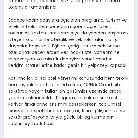
İstanbul’da düzenlenen yüz yüze panel ve sertifika
töreniyle tamamlandı.
Sadece kadın adaylara açık olan programa, turizm ve
otelcilik bölümlerinde eğitim gören öğrenciler,
mezunlar, sektöre ara vermiş ya da yeniden başlamak
isteyen kadınlar ile otelcilik ve teknoloji alanına ilgi
duyanlar başvurdu. Eğitim içeriği, turizm sektörüne
özel dijital becerilerden veri odaklı otel yönetimine,
rezervasyon ve misafir deneyimi yönetiminden
iletişim stratejilerine kadar geniş bir yelpazeyi kapsadı.
Katılımcılar, dijital otel yönetimi konusunda hem teorik
hem uygulamalı bilgiler edinirken, OPERA Cloud gibi
sektörde yaygın kullanılan çözümler üzerinde pratik
yapma imkanı buldu. Program, kadınların sektörel
kariyer fırsatlarına erişimini desteklerken, toplumsal
cinsiyet perspektifinden bakış açılarını geliştirmeyi ve
sektör profesyonelleriyle güçlü bir ağ kurmalarını
sağlamayı hedefledi.