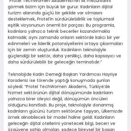
“Protel TechWomen Akademisi’nin ilk mezunlarını
görmek bizim için büyük bir gurur. Kadınların dijital
turizm alanında güçlü bir şekilde var olmasını
desteklemek, Protel’in sürdürülebilirlik ve toplumsal
eşitlik vizyonunun önemli bir parçası. Bu programla,
kadınlara yalnızca teknik beceriler kazandırmakla
kalmadık; aynı zamanda onların sektörde kalıcı bir yer
edinmeleri ve liderlik potansiyellerini ortaya çıkarmaları
için bir zemin oluşturduk. Kadınların teknolojiyle
güçlendiği bir sektör, daha yenilikçi, daha kapsayıcı ve
daha sürdürülebilir bir geleceğin teminatıdır.”
Teknolojide Kadın Derneği Başkan Yardımcısı Hayriye
Karadeniz ise törende yaptığı konuşmada şunları
söyledi: “Protel TechWomen Akademi, Türkiye’de
hizmet sektörünün dijital dönüşümünde kadınların
yalnızca birer izleyici değil, dönüşümün öncüleri
olduğunu kanıtladı. Bu proje, teknolojiyle donanmış
kadınların gücünü turizm sektörüne taşıyan, ülkemizde
örnek alınabilecek bir model haline geldi. Kadınların
geleceğin dijital otellerini yönetecek bilgi, beceri ve
özgüvene sahip olmaları, sadece bireysel bir başarı