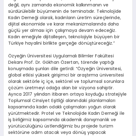
değil, aynı zamanda ekonomik kalkınmanın ve
sürdürülebilir büyümenin de teminatıdır. Teknolojide
Kadın Derneği olarak, kadınların üretim süreçlerinde,
dijital ekonomide ve karar mekanizmalarında daha
güçlü yer alması için çalışmaya devam edeceğiz.
Kadın emeğiyle dijitalleşen, teknolojiyle büyüyen bir
Türkiye hayalini birlikte gerçeğe dönüştüreceğiz.”
Özyeğin Üniversitesi Uygulamalı Bilimler Fakültesi
Dekanı Prof. Dr. Gökhan Özertan, törende yaptığı
konuşmada şunları dile getirdi: “Özyeğin Üniversitesi,
global etkisi yüksek girişimci bir araştırma üniversitesi
olarak sektörle iç içe, sektörel ve toplumsal sorunlara
çözüm üretmeyi odağa alan bir vizyona sahiptir.
Ayrıca 2017 yılından itibaren ortaya koyduğu stratejiyle
Toplumsal Cinsiyet Eşitliği alanındaki planlamaları
kapsamında kadın odaklı çalışmaları yoğun olarak
yürütmektedir. Protel ve Teknolojide Kadın Derneği ile
iş birliğimiz kapsamında akademik danışmanlık ve
yürütücülüğünü üstlendiğimiz bu projede turizm
sektörüne adım atacak veya dönüş yapacak