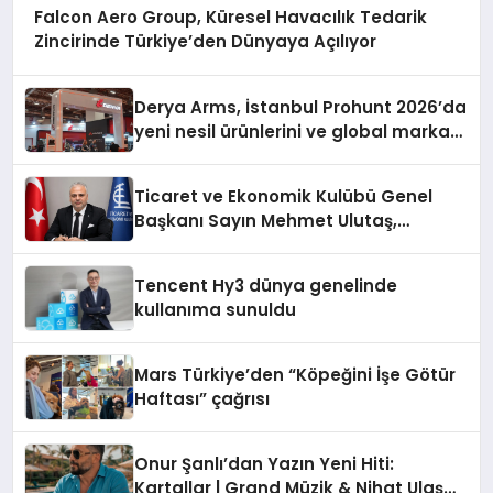
Falcon Aero Group, Küresel Havacılık Tedarik
Zincirinde Türkiye’den Dünyaya Açılıyor
Derya Arms, İstanbul Prohunt 2026’da
yeni nesil ürünlerini ve global marka
vizyonunu sergiledi
Ticaret ve Ekonomik Kulübü Genel
Başkanı Sayın Mehmet Ulutaş,
ekonomiye dair yaptığı açıklamada
şunları kaydetti:
Tencent Hy3 dünya genelinde
kullanıma sunuldu
Mars Türkiye’den “Köpeğini İşe Götür
Haftası” çağrısı
Onur Şanlı’dan Yazın Yeni Hiti:
Kartallar | Grand Müzik & Nihat Ulaş