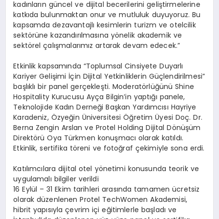
kadınların güncel ve dijital becerilerini geliştirmelerine
katkıda bulunmaktan onur ve mutluluk duyuyoruz. Bu
kapsamda dezavantajlı kesimlerin turizm ve otelcilik
sektörüne kazandırılmasına yönelik akademik ve
sektörel çalışmalarımız artarak devam edecek.”
Etkinlik kapsamında “Toplumsal Cinsiyete Duyarlı
Kariyer Gelişimi İçin Dijital Yetkinliklerin Güçlendirilmesi”
başlıklı bir panel gerçekleşti. Moderatörlüğünü Shine
Hospitality Kurucusu Ayça Bilgin’in yaptığı panele,
Teknolojide Kadın Derneği Başkan Yardımcısı Hayriye
Karadeniz, Özyeğin Üniversitesi Öğretim Üyesi Doç. Dr.
Berna Zengin Arslan ve Protel Holding Dijital Dönüşüm
Direktörü Oya Türkmen konuşmacı olarak katıldı.
Etkinlik, sertifika töreni ve fotoğraf çekimiyle sona erdi.
Katılımcılara dijital otel yönetimi konusunda teorik ve
uygulamalı bilgiler verildi
16 Eylül – 31 Ekim tarihleri arasında tamamen ücretsiz
olarak düzenlenen Protel TechWomen Akademisi,
hibrit yapısıyla çevrim içi eğitimlerle başladı ve