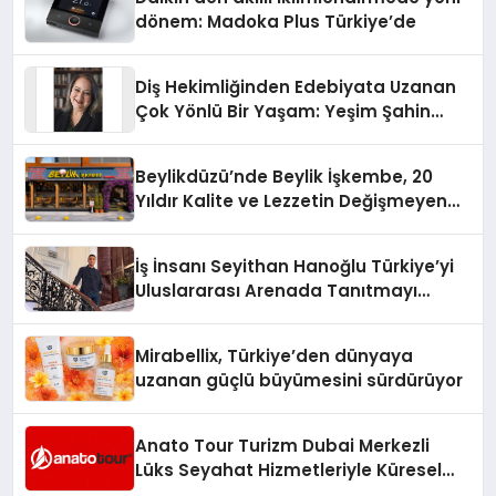
dönem: Madoka Plus Türkiye’de
Diş Hekimliğinden Edebiyata Uzanan
Çok Yönlü Bir Yaşam: Yeşim Şahin
Yaman
Beylikdüzü’nde Beylik İşkembe, 20
Yıldır Kalite ve Lezzetin Değişmeyen
Adresi
İş İnsanı Seyithan Hanoğlu Türkiye’yi
Uluslararası Arenada Tanıtmayı
Hedefliyor
Mirabellix, Türkiye’den dünyaya
uzanan güçlü büyümesini sürdürüyor
Anato Tour Turizm Dubai Merkezli
Lüks Seyahat Hizmetleriyle Küresel
Turizmde Öne Çıkıyor