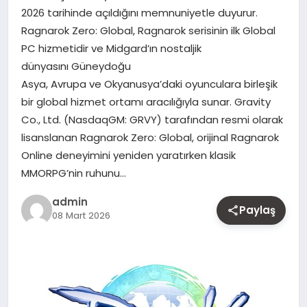
2026 tarihinde açıldığını memnuniyetle duyurur.
MAGAZIN
Ragnarok Zero: Global, Ragnarok serisinin ilk Global
PC hizmetidir ve Midgard’ın nostaljik
YAŞAM
dünyasını Güneydoğu
Asya, Avrupa ve Okyanusya’daki oyunculara birleşik
OTOMOBIL
bir global hizmet ortamı aracılığıyla sunar. Gravity
Co., Ltd. (NasdaqGM: GRVY) tarafından resmi olarak
lisanslanan Ragnarok Zero: Global, orijinal Ragnarok
Online deneyimini yeniden yaratırken klasik
MMORPG’nin ruhunu…
admin
Paylaş
08 Mart 2026