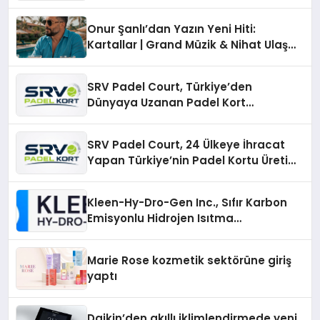
Onur Şanlı’dan Yazın Yeni Hiti:
Kartallar | Grand Müzik & Nihat Ulaş
İmzalı Yeni Şarkı
SRV Padel Court, Türkiye’den
Dünyaya Uzanan Padel Kort
Üretiminde Güvenin Adresi
SRV Padel Court, 24 Ülkeye İhracat
Yapan Türkiye’nin Padel Kortu Üretim
Gücü
Kleen-Hy-Dro-Gen Inc., Sıfır Karbon
Emisyonlu Hidrojen Isıtma
Teknolojisinde ISO ve TSSA
Düzenleyici Onaylarını Aldı
Marie Rose kozmetik sektörüne giriş
yaptı
Daikin’den akıllı iklimlendirmede yeni