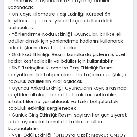
tamamlayan oyuncular özel oyun içi ödüller
kazanacak.
•
Ön Kayıt Kilometre Taşı Etkinliği
: Küresel ön
kayıtların toplam sayısı arttıkça ödüllerin kilidi
açılacaktır.
•
Yönlendirme Kodu Etkinliği
: Oyuncular, birlikte ek
ödüller almak için yönlendirme kodlarını kullanarak
arkadaşlarını davet edebilirler.
•
Gizli Kod Etkinliği
: Resmi kanallarda gizlenmiş özel
kodlar keşfedilebilir ve ödüller için kullanılabilir.
•
SNS Takipçileri Kilometre Taşı Etkinliği
: Resmi
sosyal kanallar takipçi kilometre taşlarına ulaştıkça
topluluk ödüllerinin kilidi açılacak.
•
Oyuncu Anketi Etkinliği
: Oyuncuların kayıt sırasında
seçtikleri ülkeler otomatik olarak küresel katılım
istatistiklerine yansıtılacak ve farklı bölgelerdeki
topluluk etkinliği sergilenecek.
•
Günlük Giriş Etkinliği
: Resmi sayfayı her gün ziyaret
eden oyuncular kümülatif katılım ödülleri
kazanabilirler.
•
VVIP Ödül Etkinliği (GNJOY’a Özel)
: Mevcut GNJOY