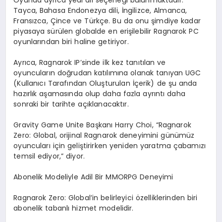
Oyunda ayrıca yedi dil seçeneği bulunmaktadır:
Tayca, Bahasa Endonezya dili, İngilizce, Almanca,
Fransızca, Çince ve Türkçe. Bu da onu şimdiye kadar
piyasaya sürülen globalde en erişilebilir Ragnarok PC
oyunlarından biri haline getiriyor.
Ayrıca, Ragnarok IP’sinde ilk kez tanıtılan ve
oyuncuların doğrudan katılımına olanak tanıyan UGC
(Kullanıcı Tarafından Oluşturulan İçerik) de şu anda
hazırlık aşamasında olup daha fazla ayrıntı daha
sonraki bir tarihte açıklanacaktır.
Gravity Game Unite Başkanı Harry Choi, “Ragnarok
Zero: Global, orijinal Ragnarok deneyimini günümüz
oyuncuları için geliştirirken yeniden yaratma çabamızı
temsil ediyor,” diyor.
Abonelik Modeliyle Adil Bir MMORPG Deneyimi
Ragnarok Zero: Global’in belirleyici özelliklerinden biri
abonelik tabanlı hizmet modelidir.