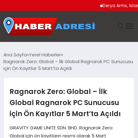
Derya Arms, İstanbul Pro
ANASAYFA
Ana Sayfa
Yerel Haberler
Ragnarok Zero: Global – İlk Global Ragnarok PC Sunucusu
GÜNDEM
için Ön Kayıtlar 5 Mart’ta Açıldı
SPOR
Ragnarok Zero: Global – İlk
EKONOMI
Global Ragnarok PC Sunucusu
için Ön Kayıtlar 5 Mart’ta Açıldı
TEKNOLOJI
GRAVITY GAME UNITE SDN. BHD. Ragnarok Zero:
EĞITIM
Global için ön kayıtların resmi olarak 5 Mart