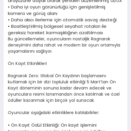
arayüzüne dayalı olarak yeniden düzenlenmiş UI/UX
•
Daha iyi oyun görünürlüğü için
genişletilmiş
kamera ve görüş alanı
•
Daha akıcı ilerleme için
otomatik savaş desteği
•
Basitleştirilmiş bölgesel seyahat rotaları
ile
gereksiz hareket karmaşıklığının azaltılması
Bu güncellemeler, oyuncuların nostaljik Ragnarok
deneyimini daha rahat ve modern bir oyun ortamıyla
yaşamalarını sağlıyor.
Ön Kayıt Etkinlikleri
Ragnarok Zero: Global Ön Kaydının
başlamasını
kutlamak için bir dizi topluluk etkinliği
5 Mart’tan Ön
Kayıt döneminin sonuna kadar devam edecek
ve
oyunculara resmi lansmandan önce katılmak ve özel
ödüller kazanmak için birçok yol sunacak.
Oyuncular aşağıdaki etkinliklere katılabilirler:
•
Ön Kayıt Ödül Etkinliği
: Ön kayıt işlemini