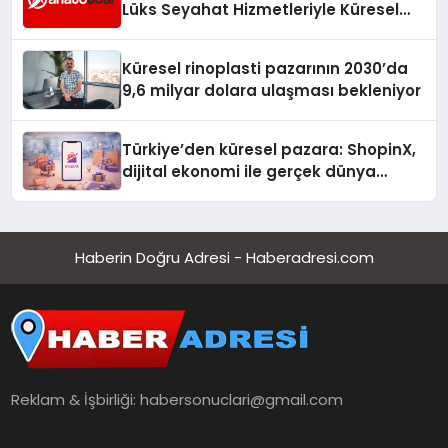
Lüks Seyahat Hizmetleriyle Küresel
Turizmde Öne Çıkıyor
Küresel rinoplasti pazarının 2030’da
9,6 milyar dolara ulaşması bekleniyor
Türkiye’den küresel pazara: ShopinX,
dijital ekonomi ile gerçek dünya
alışverişini bir araya getirmeyi
hedefliyor
Haberin Doğru Adresi - Haberadresi.com
Reklam & İşbirliği:
habersonuclari@gmail.com