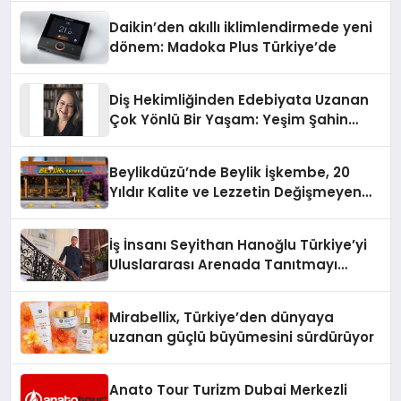
Daikin’den akıllı iklimlendirmede yeni
dönem: Madoka Plus Türkiye’de
Diş Hekimliğinden Edebiyata Uzanan
Çok Yönlü Bir Yaşam: Yeşim Şahin
Yaman
Beylikdüzü’nde Beylik İşkembe, 20
Yıldır Kalite ve Lezzetin Değişmeyen
Adresi
İş İnsanı Seyithan Hanoğlu Türkiye’yi
Uluslararası Arenada Tanıtmayı
Hedefliyor
Mirabellix, Türkiye’den dünyaya
uzanan güçlü büyümesini sürdürüyor
Anato Tour Turizm Dubai Merkezli