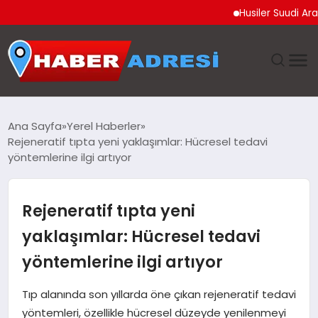
Husiler Suudi Arabista
ANASAYFA
Ana Sayfa
Yerel Haberler
Rejeneratif tıpta yeni yaklaşımlar: Hücresel tedavi
GÜNDEM
yöntemlerine ilgi artıyor
SPOR
Rejeneratif tıpta yeni
EKONOMI
yaklaşımlar: Hücresel tedavi
yöntemlerine ilgi artıyor
TEKNOLOJI
Tıp alanında son yıllarda öne çıkan rejeneratif tedavi
EĞITIM
yöntemleri, özellikle hücresel düzeyde yenilenmeyi