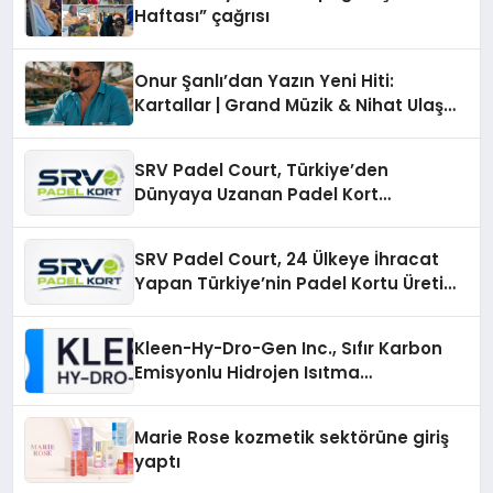
Haftası” çağrısı
Onur Şanlı’dan Yazın Yeni Hiti:
Kartallar | Grand Müzik & Nihat Ulaş
İmzalı Yeni Şarkı
SRV Padel Court, Türkiye’den
Dünyaya Uzanan Padel Kort
Üretiminde Güvenin Adresi
SRV Padel Court, 24 Ülkeye İhracat
Yapan Türkiye’nin Padel Kortu Üretim
Gücü
Kleen-Hy-Dro-Gen Inc., Sıfır Karbon
Emisyonlu Hidrojen Isıtma
Teknolojisinde ISO ve TSSA
Düzenleyici Onaylarını Aldı
Marie Rose kozmetik sektörüne giriş
yaptı