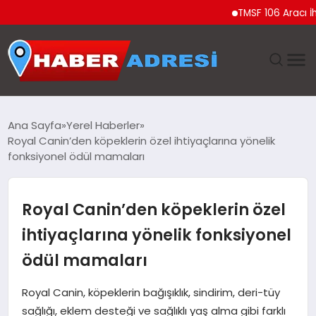
TMSF 106 Aracı İhale ile
ANASAYFA
Ana Sayfa
Yerel Haberler
Royal Canin’den köpeklerin özel ihtiyaçlarına yönelik
GÜNDEM
fonksiyonel ödül mamaları
SPOR
Royal Canin’den köpeklerin özel
EKONOMI
ihtiyaçlarına yönelik fonksiyonel
ödül mamaları
TEKNOLOJI
Royal Canin, köpeklerin bağışıklık, sindirim, deri-tüy
EĞITIM
sağlığı, eklem desteği ve sağlıklı yaş alma gibi farklı