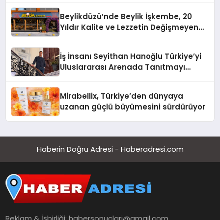
Beylikdüzü’nde Beylik İşkembe, 20
Yıldır Kalite ve Lezzetin Değişmeyen
Adresi
İş İnsanı Seyithan Hanoğlu Türkiye’yi
Uluslararası Arenada Tanıtmayı
Hedefliyor
Mirabellix, Türkiye’den dünyaya
uzanan güçlü büyümesini sürdürüyor
Haberin Doğru Adresi - Haberadresi.com
Reklam & İşbirliği:
habersonuclari@gmail.com