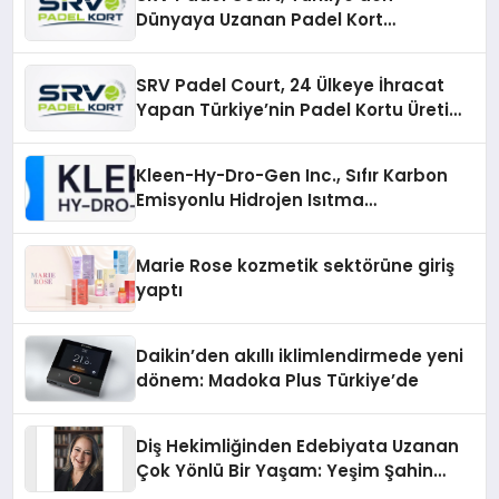
Dünyaya Uzanan Padel Kort
Üretiminde Güvenin Adresi
SRV Padel Court, 24 Ülkeye İhracat
Yapan Türkiye’nin Padel Kortu Üretim
Gücü
Kleen-Hy-Dro-Gen Inc., Sıfır Karbon
Emisyonlu Hidrojen Isıtma
Teknolojisinde ISO ve TSSA
Düzenleyici Onaylarını Aldı
Marie Rose kozmetik sektörüne giriş
yaptı
Daikin’den akıllı iklimlendirmede yeni
dönem: Madoka Plus Türkiye’de
Diş Hekimliğinden Edebiyata Uzanan
Çok Yönlü Bir Yaşam: Yeşim Şahin
Yaman