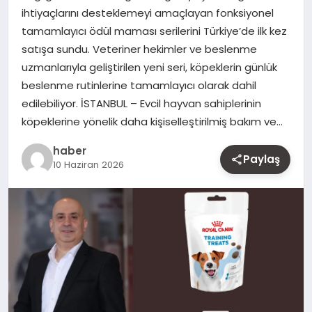
ihtiyaçlarını desteklemeyi amaçlayan fonksiyonel
MAGAZIN
tamamlayıcı ödül maması serilerini Türkiye’de ilk kez
satışa sundu. Veteriner hekimler ve beslenme
YAŞAM
uzmanlarıyla geliştirilen yeni seri, köpeklerin günlük
beslenme rutinlerine tamamlayıcı olarak dahil
OTOMOBIL
edilebiliyor. İSTANBUL – Evcil hayvan sahiplerinin
köpeklerine yönelik daha kişiselleştirilmiş bakım ve…
haber
Paylaş
10 Haziran 2026