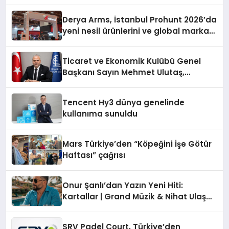
Derya Arms, İstanbul Prohunt 2026’da
yeni nesil ürünlerini ve global marka
vizyonunu sergiledi
Ticaret ve Ekonomik Kulübü Genel
Başkanı Sayın Mehmet Ulutaş,
ekonomiye dair yaptığı açıklamada
şunları kaydetti:
Tencent Hy3 dünya genelinde
kullanıma sunuldu
Mars Türkiye’den “Köpeğini İşe Götür
Haftası” çağrısı
Onur Şanlı’dan Yazın Yeni Hiti:
Kartallar | Grand Müzik & Nihat Ulaş
İmzalı Yeni Şarkı
SRV Padel Court, Türkiye’den