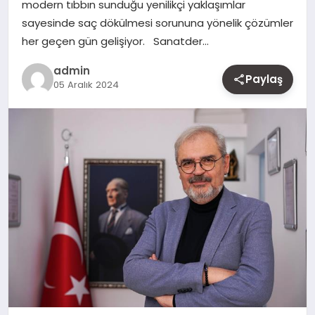
modern tıbbın sunduğu yenilikçi yaklaşımlar
MAGAZIN
sayesinde saç dökülmesi sorununa yönelik çözümler
her geçen gün gelişiyor. Sanatder…
YAŞAM
admin
Paylaş
05 Aralık 2024
OTOMOBIL