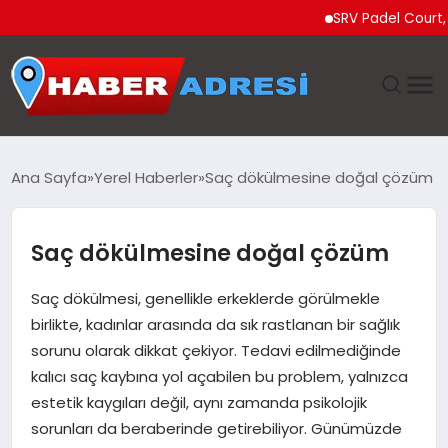
SRV Padel Court, Tür
ANASAYFA
Ana Sayfa
Yerel Haberler
Saç dökülmesine doğal çözüm
GÜNDEM
Saç dökülmesine doğal çözüm
SPOR
Saç dökülmesi, genellikle erkeklerde görülmekle
EKONOMI
birlikte, kadınlar arasında da sık rastlanan bir sağlık
sorunu olarak dikkat çekiyor. Tedavi edilmediğinde
TEKNOLOJI
kalıcı saç kaybına yol açabilen bu problem, yalnızca
estetik kaygıları değil, aynı zamanda psikolojik
EĞITIM
sorunları da beraberinde getirebiliyor. Günümüzde