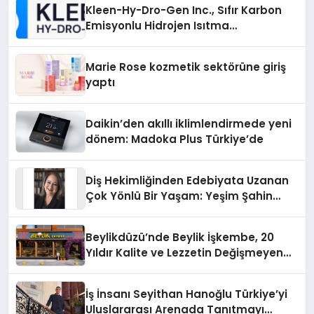
Kleen-Hy-Dro-Gen Inc., Sıfır Karbon
Emisyonlu Hidrojen Isıtma
Teknolojisinde ISO ve TSSA
Düzenleyici Onaylarını Aldı
Marie Rose kozmetik sektörüne giriş
yaptı
Daikin’den akıllı iklimlendirmede yeni
dönem: Madoka Plus Türkiye’de
Diş Hekimliğinden Edebiyata Uzanan
Çok Yönlü Bir Yaşam: Yeşim Şahin
Yaman
Beylikdüzü’nde Beylik İşkembe, 20
Yıldır Kalite ve Lezzetin Değişmeyen
Adresi
İş İnsanı Seyithan Hanoğlu Türkiye’yi
Uluslararası Arenada Tanıtmayı