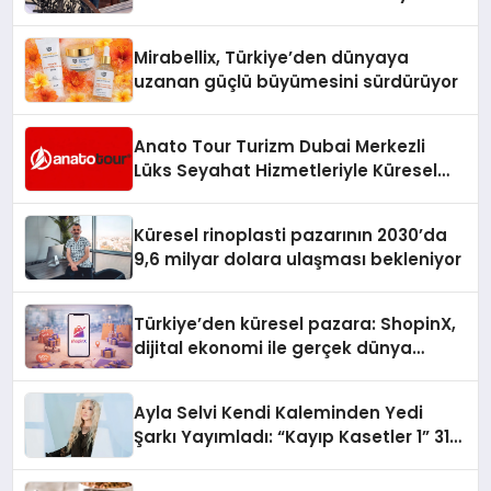
Hedefliyor
Mirabellix, Türkiye’den dünyaya
uzanan güçlü büyümesini sürdürüyor
Anato Tour Turizm Dubai Merkezli
Lüks Seyahat Hizmetleriyle Küresel
Turizmde Öne Çıkıyor
Küresel rinoplasti pazarının 2030’da
9,6 milyar dolara ulaşması bekleniyor
Türkiye’den küresel pazara: ShopinX,
dijital ekonomi ile gerçek dünya
alışverişini bir araya getirmeyi
hedefliyor
Ayla Selvi Kendi Kaleminden Yedi
Şarkı Yayımladı: “Kayıp Kasetler 1” 31
Temmuz’da Çıktı