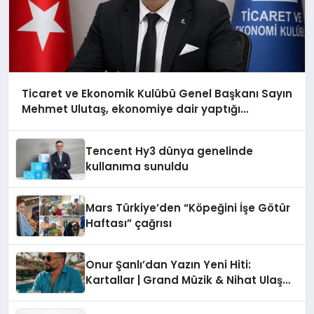
Ticaret ve Ekonomik Kulübü Genel Başkanı Sayın
Mehmet Ulutaş, ekonomiye dair yaptığı
açıklamada şunları kaydetti:
Tencent Hy3 dünya genelinde
kullanıma sunuldu
Mars Türkiye’den “Köpeğini İşe Götür
Haftası” çağrısı
Onur Şanlı’dan Yazın Yeni Hiti:
Kartallar | Grand Müzik & Nihat Ulaş
İmzalı Yeni Şarkı