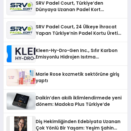
SRV Padel Court, Türkiye’den
Dünyaya Uzanan Padel Kort
Üretiminde Güvenin Adresi
SRV Padel Court, 24 Ülkeye İhracat
Yapan Türkiye’nin Padel Kortu Üretim
Gücü
Kleen-Hy-Dro-Gen Inc., Sıfır Karbon
Emisyonlu Hidrojen Isıtma
Teknolojisinde ISO ve TSSA
Düzenleyici Onaylarını Aldı
Marie Rose kozmetik sektörüne giriş
yaptı
Daikin’den akıllı iklimlendirmede yeni
dönem: Madoka Plus Türkiye’de
Diş Hekimliğinden Edebiyata Uzanan
Çok Yönlü Bir Yaşam: Yeşim Şahin