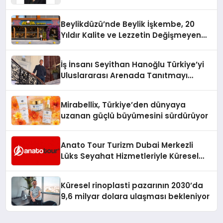
Yaman
Beylikdüzü’nde Beylik İşkembe, 20
Yıldır Kalite ve Lezzetin Değişmeyen
Adresi
İş İnsanı Seyithan Hanoğlu Türkiye’yi
Uluslararası Arenada Tanıtmayı
Hedefliyor
Mirabellix, Türkiye’den dünyaya
uzanan güçlü büyümesini sürdürüyor
Anato Tour Turizm Dubai Merkezli
Lüks Seyahat Hizmetleriyle Küresel
Turizmde Öne Çıkıyor
Küresel rinoplasti pazarının 2030’da
9,6 milyar dolara ulaşması bekleniyor