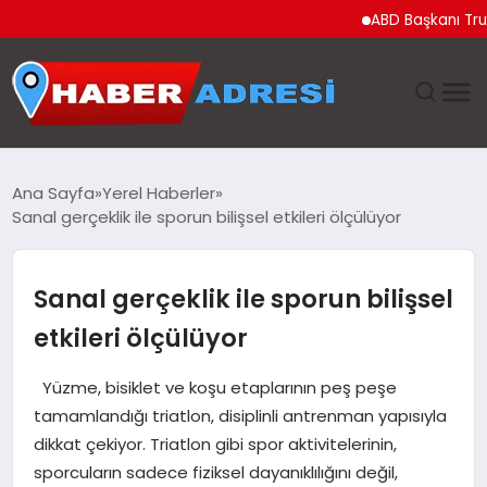
ABD Başkanı Trump’tan Ceu
ANASAYFA
Ana Sayfa
Yerel Haberler
Sanal gerçeklik ile sporun bilişsel etkileri ölçülüyor
GÜNDEM
SPOR
Sanal gerçeklik ile sporun bilişsel
etkileri ölçülüyor
EKONOMI
Yüzme, bisiklet ve koşu etaplarının peş peşe
TEKNOLOJI
tamamlandığı triatlon, disiplinli antrenman yapısıyla
dikkat çekiyor. Triatlon gibi spor aktivitelerinin,
EĞITIM
sporcuların sadece fiziksel dayanıklılığını değil,