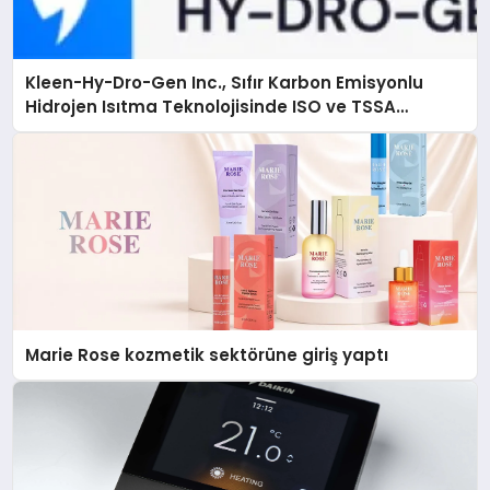
Kleen-Hy-Dro-Gen Inc., Sıfır Karbon Emisyonlu
Hidrojen Isıtma Teknolojisinde ISO ve TSSA
Düzenleyici Onaylarını Aldı
Marie Rose kozmetik sektörüne giriş yaptı