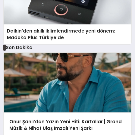
Daikin’den akıllı iklimlendirmede yeni dönem:
Madoka Plus Türkiye’de
Son Dakika
Onur Şanlı’dan Yazın Yeni Hiti: Kartallar | Grand
Müzik & Nihat Ulaş İmzalı Yeni Şarkı