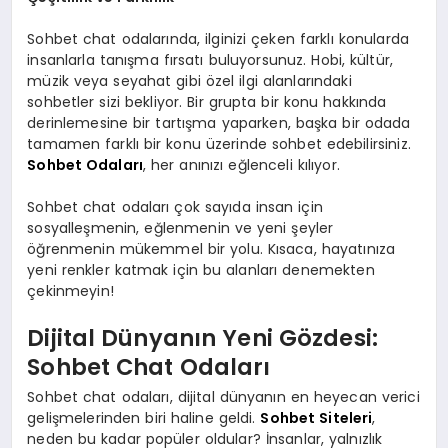
Sohbet chat odalarında, ilginizi çeken farklı konularda
insanlarla tanışma fırsatı buluyorsunuz. Hobi, kültür,
müzik veya seyahat gibi özel ilgi alanlarındaki
sohbetler sizi bekliyor. Bir grupta bir konu hakkında
derinlemesine bir tartışma yaparken, başka bir odada
tamamen farklı bir konu üzerinde sohbet edebilirsiniz.
Sohbet Odaları
, her anınızı eğlenceli kılıyor.
Sohbet chat odaları çok sayıda insan için
sosyalleşmenin, eğlenmenin ve yeni şeyler
öğrenmenin mükemmel bir yolu. Kısaca, hayatınıza
yeni renkler katmak için bu alanları denemekten
çekinmeyin!
Dijital Dünyanın Yeni Gözdesi:
Sohbet Chat Odaları
Sohbet chat odaları, dijital dünyanın en heyecan verici
gelişmelerinden biri haline geldi.
Sohbet Siteleri
,
neden bu kadar popüler oldular? İnsanlar, yalnızlık