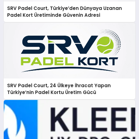
SRV Padel Court, Türkiye’den Dünyaya Uzanan
Padel Kort Üretiminde Güvenin Adresi
SRV Padel Court, 24 Ülkeye İhracat Yapan
Türkiye’nin Padel Kortu Üretim Gücü