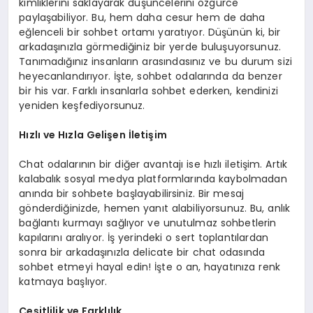
kimliklerini saklayarak düşüncelerini özgürce
paylaşabiliyor. Bu, hem daha cesur hem de daha
eğlenceli bir sohbet ortamı yaratıyor. Düşünün ki, bir
arkadaşınızla görmediğiniz bir yerde buluşuyorsunuz.
Tanımadığınız insanların arasındasınız ve bu durum sizi
heyecanlandırıyor. İşte, sohbet odalarında da benzer
bir his var. Farklı insanlarla sohbet ederken, kendinizi
yeniden keşfediyorsunuz.
Hızlı ve Hızla Gelişen İletişim
Chat odalarının bir diğer avantajı ise hızlı iletişim. Artık
kalabalık sosyal medya platformlarında kaybolmadan
anında bir sohbete başlayabilirsiniz. Bir mesaj
gönderdiğinizde, hemen yanıt alabiliyorsunuz. Bu, anlık
bağlantı kurmayı sağlıyor ve unutulmaz sohbetlerin
kapılarını aralıyor. İş yerindeki o sert toplantılardan
sonra bir arkadaşınızla delicate bir chat odasında
sohbet etmeyi hayal edin! İşte o an, hayatınıza renk
katmaya başlıyor.
Çeşitlilik ve Farklılık