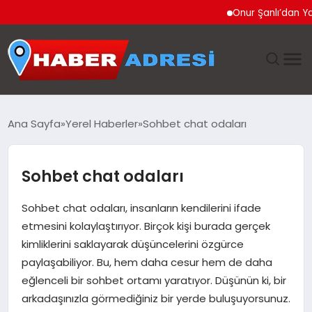
Onur Şanlı’dan Yazın Yen
ANASAYFA
Ana Sayfa
Yerel Haberler
Sohbet chat odaları
GÜNDEM
Sohbet chat odaları
SPOR
Sohbet chat odaları, insanların kendilerini ifade
EKONOMI
etmesini kolaylaştırıyor. Birçok kişi burada gerçek
kimliklerini saklayarak düşüncelerini özgürce
TEKNOLOJI
paylaşabiliyor. Bu, hem daha cesur hem de daha
eğlenceli bir sohbet ortamı yaratıyor. Düşünün ki, bir
EĞITIM
arkadaşınızla görmediğiniz bir yerde buluşuyorsunuz.