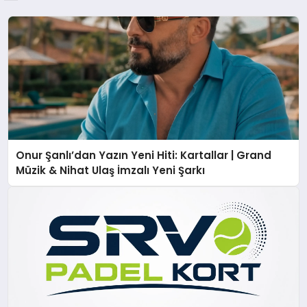
Onur Şanlı’dan Yazın Yeni Hiti: Kartallar | Grand
Müzik & Nihat Ulaş İmzalı Yeni Şarkı