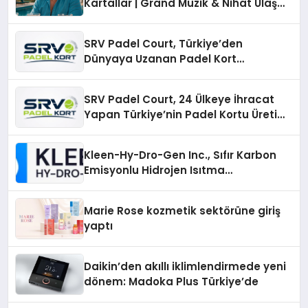
Kartallar | Grand Müzik & Nihat Ulaş
İmzalı Yeni Şarkı
SRV Padel Court, Türkiye’den
Dünyaya Uzanan Padel Kort
Üretiminde Güvenin Adresi
SRV Padel Court, 24 Ülkeye İhracat
Yapan Türkiye’nin Padel Kortu Üretim
Gücü
Kleen-Hy-Dro-Gen Inc., Sıfır Karbon
Emisyonlu Hidrojen Isıtma
Teknolojisinde ISO ve TSSA
Düzenleyici Onaylarını Aldı
Marie Rose kozmetik sektörüne giriş
yaptı
Daikin’den akıllı iklimlendirmede yeni
dönem: Madoka Plus Türkiye’de