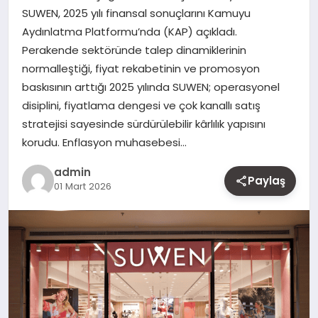
SUWEN, 2025 yılı finansal sonuçlarını Kamuyu
MAGAZIN
Aydınlatma Platformu’nda (KAP) açıkladı.
Perakende sektöründe talep dinamiklerinin
YAŞAM
normalleştiği, fiyat rekabetinin ve promosyon
baskısının arttığı 2025 yılında SUWEN; operasyonel
OTOMOBIL
disiplini, fiyatlama dengesi ve çok kanallı satış
stratejisi sayesinde sürdürülebilir kârlılık yapısını
korudu. Enflasyon muhasebesi…
admin
Paylaş
01 Mart 2026