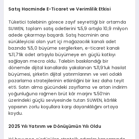
Satış Hacminde E-Ticaret ve Verimlilik Etkisi
Tüketici talebinin görece zayıf seyrettiği bir ortamda
SUWEN, toplam satış adetlerini %5,9 artışla 10,9 milyon
adede çıkarmayı başardı. Satış hacminin ana
sürükleyicisi olan yurt içi mağazacılık kanalı adet
bazında %5,0 büyüme sergilerken, e-ticaret kanalı
%11,7’lik adet artışıyla büyümeye en güçlü katkıyı
sağlayan mecra oldu. Talebin baskılandığı bir
dönemde dijital kanallarda yakalanan %11,9’luk hasılat
büyümesi, şirketin dijital yatırımlarının ve veri odaklı
pazarlama stratejilerinin etkinliğini bir kez daha teyit
etti. Satın alma gücündeki zayıflama ve artan indirim
yoğunluğuna rağmen brüt kâr marjını %50’nin
üzerindeki güçlü seviyesinde tutan SUWEN, kârlılık
yapısının zorlu koşullara karşı dayanıklılığını ortaya
koydu.
2025 Yılı Yatırım ve Dönüşümün Yılı Oldu