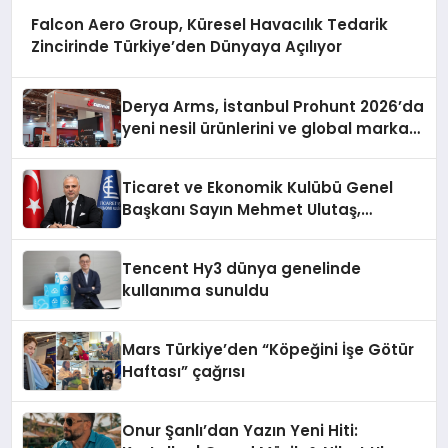
Falcon Aero Group, Küresel Havacılık Tedarik
Zincirinde Türkiye’den Dünyaya Açılıyor
Derya Arms, İstanbul Prohunt 2026’da
yeni nesil ürünlerini ve global marka
vizyonunu sergiledi
Ticaret ve Ekonomik Kulübü Genel
Başkanı Sayın Mehmet Ulutaş,
ekonomiye dair yaptığı açıklamada
şunları kaydetti:
Tencent Hy3 dünya genelinde
kullanıma sunuldu
Mars Türkiye’den “Köpeğini İşe Götür
Haftası” çağrısı
Onur Şanlı’dan Yazın Yeni Hiti: