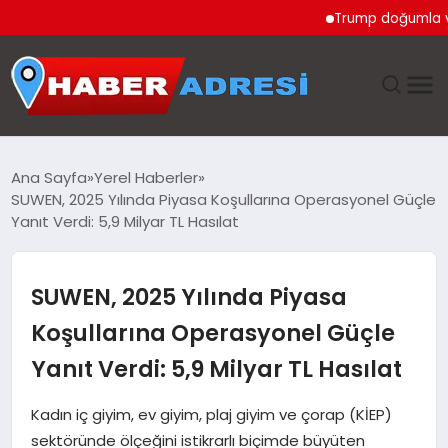
Trump doğumla vatandaşl
ANASAYFA
Ana Sayfa
Yerel Haberler
SUWEN, 2025 Yılında Piyasa Koşullarına Operasyonel Güçle
GÜNDEM
Yanıt Verdi: 5,9 Milyar TL Hasılat
SPOR
SUWEN, 2025 Yılında Piyasa
EKONOMI
Koşullarına Operasyonel Güçle
Yanıt Verdi: 5,9 Milyar TL Hasılat
TEKNOLOJI
Kadın iç giyim, ev giyim, plaj giyim ve çorap (KİEP)
EĞITIM
sektöründe ölçeğini istikrarlı biçimde büyüten