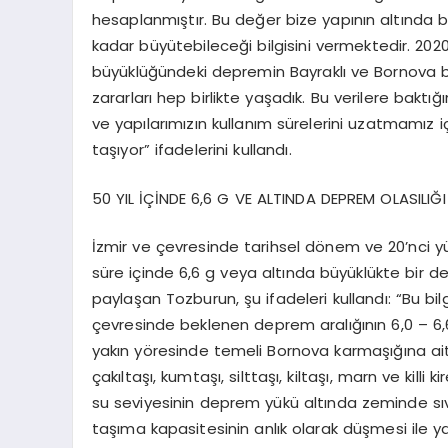
hesaplanmıştır. Bu değer bize yapının altında
kadar büyütebileceği bilgisini vermektedir. 202
büyüklüğündeki depremin Bayraklı ve Bornova 
zararları hep birlikte yaşadık.
Bu verilere baktığ
ve yapılarımızın kullanım sürelerini uzatmamız
taşıyor” ifadelerini kullandı.
50 YIL İÇİNDE 6,6 G VE ALTINDA DEPREM OLASILIĞ
İzmir ve çevresinde tarihsel dönem ve 20’nci yüz
süre içinde 6,6 g veya altında büyüklükte bir dep
paylaşan Tozburun, şu ifadeleri kullandı: “Bu bil
çevresinde beklenen deprem aralığının 6,0 – 6,
yakın yöresinde temeli Bornova karmaşığına ait 
çakıltaşı, kumtaşı, silttaşı, kiltaşı, marn ve killi
su seviyesinin deprem yükü altında zeminde sı
taşıma kapasitesinin anlık olarak düşmesi ile 