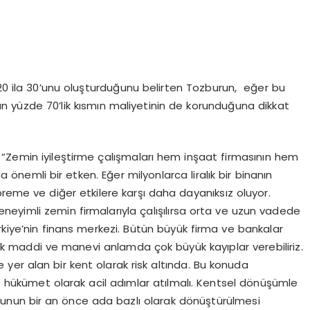
 20 ila 30’unu oluşturduğunu belirten Tozburun, eğer bu
alan yüzde 70’lik kısmın maliyetinin de korunduğuna dikkat
“Zemin iyileştirme çalışmaları hem inşaat firmasının hem
önemli bir etken. Eğer milyonlarca liralık bir binanın
me ve diğer etkilere karşı daha dayanıksız oluyor.
eyimli zemin firmalarıyla çalışılırsa orta ve uzun vadede
rkiye’nin finans merkezi. Bütün büyük firma ve bankalar
k maddi ve manevi anlamda çok büyük kayıplar verebiliriz.
 yer alan bir kent olarak risk altında. Bu konuda
e hükümet olarak acil adımlar atılmalı. Kentsel dönüşümle
ğunun bir an önce ada bazlı olarak dönüştürülmesi