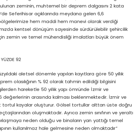
 bulunan zeminin, muhtemel bir deprem dalgasını 2 kata
0’de Seferihisar açıklarında meydana gelen 6,6
bölgelerimize hem maddi hem manevi olarak verdiği
ımızda kentsel dönüşüm sayesinde sürdürülebilir şehircilik
 için zemin ve temel mühendisliği imalatları büyük önem
I YÜZDE 92
yıldaki aletsel dönemle yapılan kayıtlara göre 50 yıllık
rem olasılığının % 92 olarak tahmin edildiği bilgisini
gilerden hareketle 50 yıllık yapı ömründe İzmir ve
6 değerlerinin arasında kalması beklenmektedir. İzmir ve
tortul kayalar oluşturur. Gölsel tortullar alttan üste doğru
 kireçtaşlarından oluşmaktadır. Ayrıca zemin sınıfının ve yeraltı
vılaşmaya neden olduğu ve binaların yan yattığı temel
yapının kullanılmaz hale gelmesine neden olmaktadır”