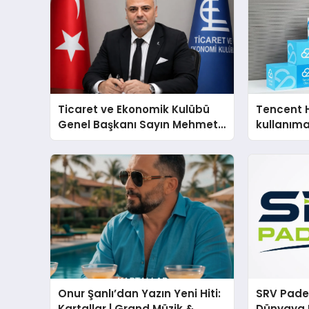
Ticaret ve Ekonomik Kulübü
Tencent 
Genel Başkanı Sayın Mehmet
kullanım
Ulutaş, ekonomiye dair yaptığı
açıklamada şunları kaydetti:
Onur Şanlı’dan Yazın Yeni Hiti:
SRV Padel
Kartallar | Grand Müzik &
Dünyaya 