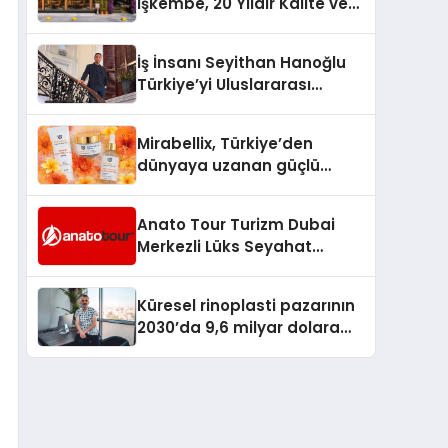
İşkembe, 20 Yıldır Kalite ve
Lezzetin Değişmeyen Adresi
İş İnsanı Seyithan Hanoğlu
Türkiye’yi Uluslararası
Arenada Tanıtmayı
Hedefliyor
Mirabellix, Türkiye’den
dünyaya uzanan güçlü
büyümesini sürdürüyor
Anato Tour Turizm Dubai
Merkezli Lüks Seyahat
Hizmetleriyle Küresel
Turizmde Öne Çıkıyor
Küresel rinoplasti pazarının
2030’da 9,6 milyar dolara
ulaşması bekleniyor