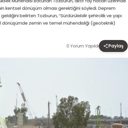
ksek Mühendisi Batuhan Tozburun, aktif fay hatları üzerinde
inin kentsel dönüşüm olması gerektiğini söyledi. Deprem
geldiğini belirten Tozburun, “Sürdürülebilir şehircilik ve yapı
sel dönüşümde zemin ve temel mühendisliği (geoteknik)
0 Yorum Yapıldı
Paylaş