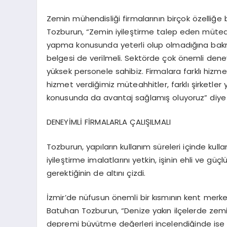
Zemin mühendisliği firmalarının birçok özelliğe 
Tozburun, “Zemin iyileştirme talep eden müteahhi
yapma konusunda yeterli olup olmadığına bakmal
belgesi de verilmeli. Sektörde çok önemli dene
yüksek personele sahibiz. Firmalara farklı hizme
hizmet verdiğimiz müteahhitler, farklı şirketler
konusunda da avantaj sağlamış oluyoruz” diye
DENEYİMLİ FİRMALARLA ÇALIŞILMALI
Tozburun, yapıların kullanım süreleri içinde kul
iyileştirme imalatlarını yetkin, işinin ehli ve g
gerektiğinin de altını çizdi.
İzmir’de nüfusun önemli bir kısmının kent merk
Batuhan Tozburun, “Denize yakın ilçelerde zem
depremi büyütme değerleri incelendiğinde ise 