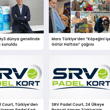
Hy3 dünya genelinde
Mars Türkiye’den “Köpeğini İş
a sunuldu
Götür Haftası” çağrısı
 Court, Türkiye’den
SRV Padel Court, 24 Ülkeye
Uzanan Padel Kort
İhracat Yapan Türkiye’nin