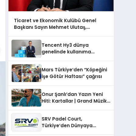
Ticaret ve Ekonomik Kulübü Genel
Başkanı Sayın Mehmet Ulutaş,
ekonomiye dair yaptığı açıklamada
şunları kaydetti:
Tencent Hy3 dünya
genelinde kullanıma
sunuldu
Mars Türkiye’den “Köpeğini
İşe Götür Haftası” çağrısı
Onur Şanlı’dan Yazın Yeni
Hiti: Kartallar | Grand Müzik
& Nihat Ulaş İmzalı Yeni Şarkı
SRV Padel Court,
Türkiye’den Dünyaya
Uzanan Padel Kort