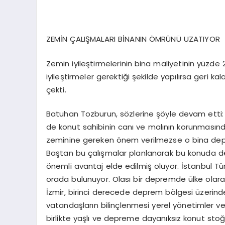
ZEMİN ÇALIŞMALARI BİNANIN ÖMRÜNÜ UZATIYOR
Zemin iyileştirmelerinin bina maliyetinin yüzde
iyileştirmeler gerektiği şekilde yapılırsa geri k
çekti.
Batuhan Tozburun, sözlerine şöyle devam etti: 
de konut sahibinin canı ve malının korunmasında 
zeminine gereken önem verilmezse o bina depre
Baştan bu çalışmalar planlanarak bu konuda den
önemli avantaj elde edilmiş oluyor. İstanbul Tü
orada bulunuyor. Olası bir depremde ülke olara
İzmir, birinci derecede deprem bölgesi üzerinde
vatandaşların bilinçlenmesi yerel yönetimler v
birlikte yaşlı ve depreme dayanıksız konut sto