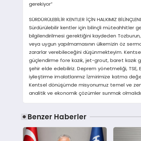
gerekiyor”
SÜRDÜRÜLEBİLİR KENTLER İÇİN HALKIMIZ BİLİNÇLEND
Sürdürülebilir kentler için bilinçli müteahhitler 
bilgilendirilmesi gerektiğini kaydeden Tozburun
veya uygun yapılmamasının ülkemizin öz serma
zararlar verebileceğini düşünmekteyim. Kentsel
güçlendirme fore kazık, jet-grout, baret kazık gib
şehir elde edebiliriz. Deprem yönetmeliği, TSE
iyileştirme imalatlarımız İzmirimize katma de
Kentsel dönüşümde misyonumuz temel ve zemin
analitik ve ekonomik çözümler sunmak olmalıdır
Benzer Haberler