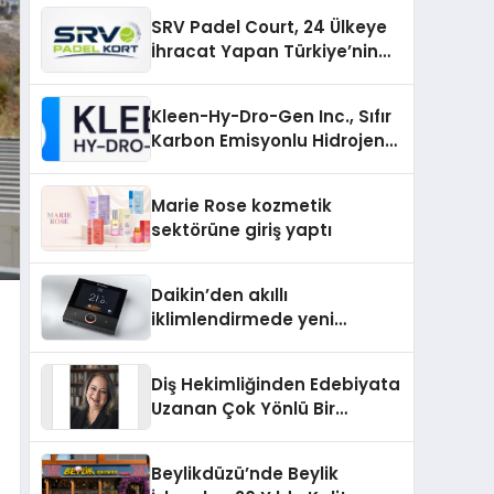
Üretiminde Güvenin Adresi
SRV Padel Court, 24 Ülkeye
İhracat Yapan Türkiye’nin
Padel Kortu Üretim Gücü
Kleen-Hy-Dro-Gen Inc., Sıfır
Karbon Emisyonlu Hidrojen
Isıtma Teknolojisinde ISO ve
TSSA Düzenleyici Onaylarını
Marie Rose kozmetik
Aldı
sektörüne giriş yaptı
Daikin’den akıllı
iklimlendirmede yeni
dönem: Madoka Plus
Türkiye’de
Diş Hekimliğinden Edebiyata
Uzanan Çok Yönlü Bir
Yaşam: Yeşim Şahin Yaman
Beylikdüzü’nde Beylik