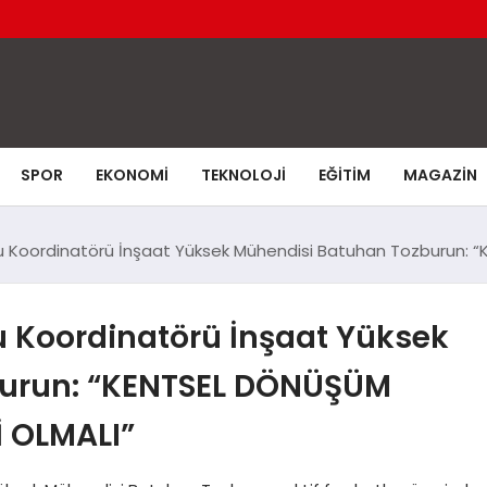
SPOR
EKONOMI
TEKNOLOJI
EĞITIM
MAGAZIN
 Koordinatörü İnşaat Yüksek Mühendisi Batuhan Tozburun: “K
 Koordinatörü İnşaat Yüksek
burun: “KENTSEL DÖNÜŞÜM
İ OLMALI”