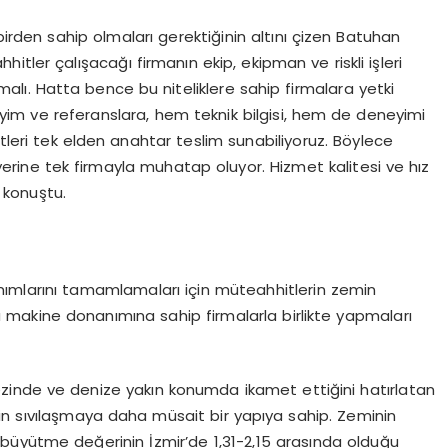
birden sahip olmaları gerektiğinin altını çizen Batuhan
tler çalışacağı firmanın ekip, ekipman ve riskli işleri
ı. Hatta bence bu niteliklere sahip firmalara yetki
yim ve referanslara, hem teknik bilgisi, hem de deneyimi
tleri tek elden anahtar teslim sunabiliyoruz. Böylece
 yerine tek firmayla muhatap oluyor. Hizmet kalitesi ve hız
 konuştu.
lanımlarını tamamlamaları için müteahhitlerin zemin
üçlü makine donanımına sahip firmalarla birlikte yapmaları
ezinde ve denize yakın konumda ikamet ettiğini hatırlatan
in sıvılaşmaya daha müsait bir yapıya sahip.
Zeminin
büyütme değerinin İzmir’de 1,31-2,15 arasında olduğu