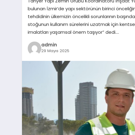
Tanyer Yapı Zemin Grubu Koordinatörü İnşaat Yü
bulunan İzmir’de yapı sektörünün birinci önceliğ
tehdidinin ülkemizin öncelikli sorunlarının başında 
stoğunun kullanım sürelerini uzatmak için kent
imalatları yaşamsal önem taşıyor” dedi….
admin
29 Mayıs 2025