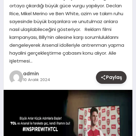
ortaya çıkardığı büyük güce vurgu yapılıyor. Declan
MAGAZIN
Rice, Mikel Merino ve Ben White, azim ve takım ruhu
sayesinde büyük başarılara ve unutulmaz anlara
YAŞAM
nasıl ulaşılabileceğini gösteriyor. Reklam filmi
kampanyası, Billy’nin ailesine karşı sorumluluklarını
OTOMOBIL
dengeleyerek Arsenal idolleriyle antrenman yapma
hayalini gerçekleştirme çabasını konu alıyor. Aile
işletmesi…
admin
Paylaş
10 Aralık 2024