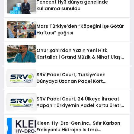
Tencent Hy3 dünya genelinde
kullanıma sunuldu
Mars Türkiye’den “Köpeğini İşe Götür
Haftası” çağrısı
Onur Şanlı’dan Yazın Yeni Hiti:
Kartallar | Grand Müzik & Nihat Ulaş
İmzalı Yeni Şarkı
SRV Padel Court, Türkiye’den
Dünyaya Uzanan Padel Kort
Üretiminde Güvenin Adresi
SRV Padel Court, 24 Ülkeye İhracat
Yapan Türkiye’nin Padel Kortu Üretim
Gücü
Kleen-Hy-Dro-Gen Inc., Sıfır Karbon
Emisyonlu Hidrojen Isıtma