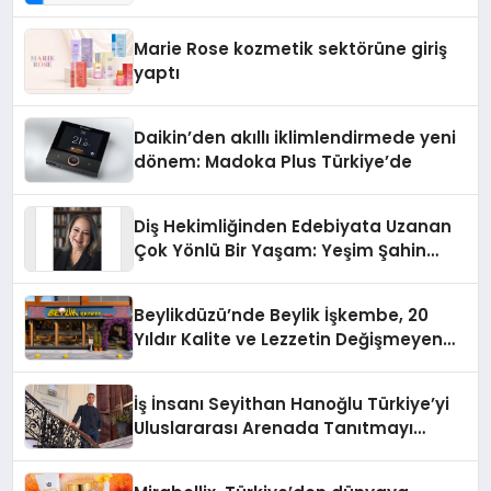
Teknolojisinde ISO ve TSSA
Düzenleyici Onaylarını Aldı
Marie Rose kozmetik sektörüne giriş
yaptı
Daikin’den akıllı iklimlendirmede yeni
dönem: Madoka Plus Türkiye’de
Diş Hekimliğinden Edebiyata Uzanan
Çok Yönlü Bir Yaşam: Yeşim Şahin
Yaman
Beylikdüzü’nde Beylik İşkembe, 20
Yıldır Kalite ve Lezzetin Değişmeyen
Adresi
İş İnsanı Seyithan Hanoğlu Türkiye’yi
Uluslararası Arenada Tanıtmayı
Hedefliyor