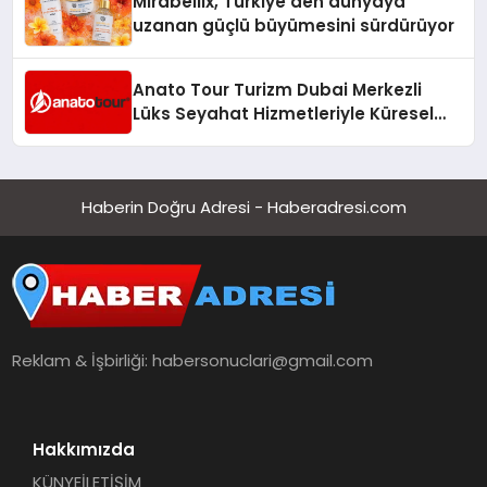
Mirabellix, Türkiye’den dünyaya
uzanan güçlü büyümesini sürdürüyor
Anato Tour Turizm Dubai Merkezli
Lüks Seyahat Hizmetleriyle Küresel
Turizmde Öne Çıkıyor
Haberin Doğru Adresi - Haberadresi.com
Reklam & İşbirliği:
habersonuclari@gmail.com
Hakkımızda
KÜNYE
İLETİŞİM