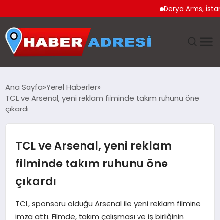
Derya Arms, İstanbul Pr
ANASAYFA
Ana Sayfa
Yerel Haberler
TCL ve Arsenal, yeni reklam filminde takım ruhunu öne
GÜNDEM
çıkardı
SPOR
TCL ve Arsenal, yeni reklam
EKONOMI
filminde takım ruhunu öne
çıkardı
TEKNOLOJI
TCL, sponsoru olduğu Arsenal ile yeni reklam filmine
EĞITIM
imza attı. Filmde, takım çalışması ve iş birliğinin