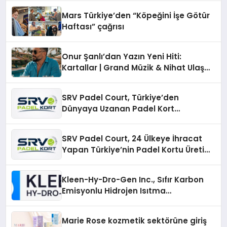
Mars Türkiye’den “Köpeğini İşe Götür
Haftası” çağrısı
Onur Şanlı’dan Yazın Yeni Hiti:
Kartallar | Grand Müzik & Nihat Ulaş
İmzalı Yeni Şarkı
SRV Padel Court, Türkiye’den
Dünyaya Uzanan Padel Kort
Üretiminde Güvenin Adresi
SRV Padel Court, 24 Ülkeye İhracat
Yapan Türkiye’nin Padel Kortu Üretim
Gücü
Kleen-Hy-Dro-Gen Inc., Sıfır Karbon
Emisyonlu Hidrojen Isıtma
Teknolojisinde ISO ve TSSA
Düzenleyici Onaylarını Aldı
Marie Rose kozmetik sektörüne giriş