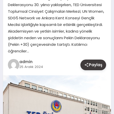
Deklerasyonu 30. yılına yaklaşırken, TED Üniversitesi
MAGAZIN
Toplumsal Cinsiyet Çalışmaları Merkezi; UN Women,
SDG5 Network ve Ankara Kent Konseyi Gençlik
YAŞAM
Meclisi işbirliğiyle kapsamlı bir etkinlik gerçekleştirdi.
Akademisyen ve yetkin isimler, kadına yönelik
OTOMOBIL
şiddetin neden ve sonuçlarını Pekin Deklarasyonu
(Pekin +30) çerçevesinde tartıştı. Katılımcı
öğrenciler…
admin
Paylaş
25 Aralık 2024