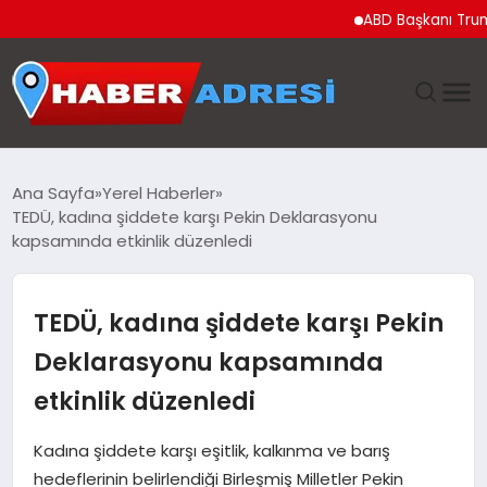
ABD Başkanı Trump’tan
ANASAYFA
Ana Sayfa
Yerel Haberler
TEDÜ, kadına şiddete karşı Pekin Deklarasyonu
GÜNDEM
kapsamında etkinlik düzenledi
SPOR
TEDÜ, kadına şiddete karşı Pekin
EKONOMI
Deklarasyonu kapsamında
etkinlik düzenledi
TEKNOLOJI
Kadına şiddete karşı eşitlik, kalkınma ve barış
EĞITIM
hedeflerinin belirlendiği Birleşmiş Milletler Pekin