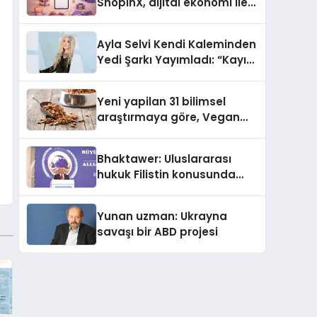
ShopinX, dijital ekonomi ile
gerçek dünya alışverişini bir
araya getirmeyi hedefliyor
Ayla Selvi Kendi Kaleminden
Yedi Şarkı Yayımladı: “Kayıp
Kasetler 1” 31 Temmuz’da
Çıktı
Yeni yapilan 31 bilimsel
araştırmaya göre, Vegan
Köpek Maması ve Vegan
Kedi Mamasının İyi
Bhaktawer: Uluslararası
Sindirildiğini Ortaya Koydu
hukuk Filistin konusunda
çifte standart uyguluyor
Yunan uzman: Ukrayna
savaşı bir ABD projesi