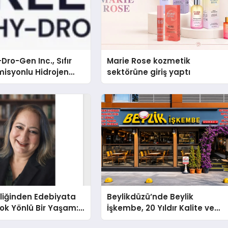
Dro-Gen Inc., Sıfır
Marie Rose kozmetik
isyonlu Hidrojen
sektörüne giriş yaptı
knolojisinde ISO ve
nleyici Onaylarını
liğinden Edebiyata
Beylikdüzü’nde Beylik
ok Yönlü Bir Yaşam:
İşkembe, 20 Yıldır Kalite ve
hin Yaman
Lezzetin Değişmeyen Adresi