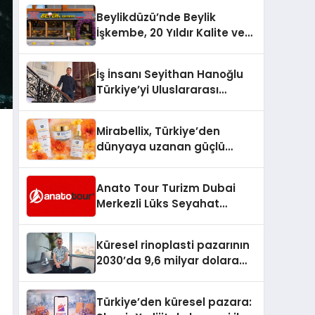
Beylikdüzü’nde Beylik
İşkembe, 20 Yıldır Kalite ve
Lezzetin Değişmeyen Adresi
İş İnsanı Seyithan Hanoğlu
Türkiye’yi Uluslararası
Arenada Tanıtmayı
Hedefliyor
Mirabellix, Türkiye’den
dünyaya uzanan güçlü
büyümesini sürdürüyor
Anato Tour Turizm Dubai
Merkezli Lüks Seyahat
Hizmetleriyle Küresel
Turizmde Öne Çıkıyor
Küresel rinoplasti pazarının
2030’da 9,6 milyar dolara
ulaşması bekleniyor
Türkiye’den küresel pazara: