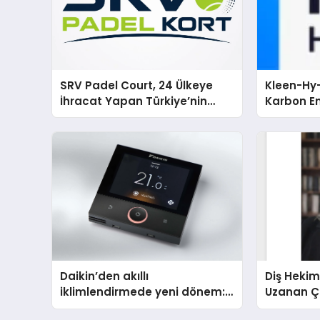
SRV Padel Court, 24 Ülkeye
Kleen-Hy-
İhracat Yapan Türkiye’nin
Karbon Em
Padel Kortu Üretim Gücü
Isıtma Te
TSSA Düze
Aldı
Daikin’den akıllı
Diş Hekim
iklimlendirmede yeni dönem:
Uzanan Ç
Madoka Plus Türkiye’de
Yeşim Şa