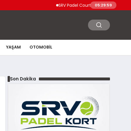
SRV Padel Court, 24 Ülkeye İhracat Yapan 
05:30:00
YAŞAM
OTOMOBIL
Son Dakika