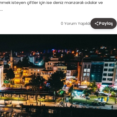
lenmek isteyen çiftler için ise deniz manzaralı odalar ve
….
0 Yorum Yapıldı
Paylaş