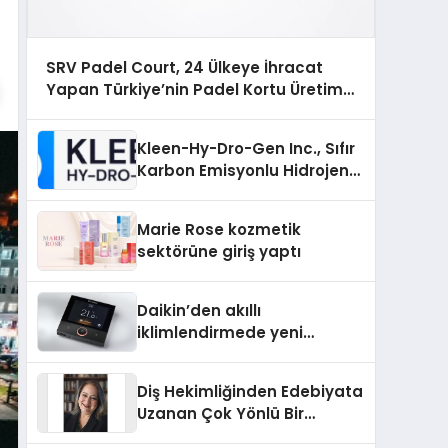
SRV Padel Court, 24 Ülkeye İhracat
Yapan Türkiye’nin Padel Kortu Üretim
Gücü
Kleen-Hy-Dro-Gen Inc., Sıfır
Karbon Emisyonlu Hidrojen
Isıtma Teknolojisinde ISO ve
TSSA Düzenleyici Onaylarını
Marie Rose kozmetik
Aldı
sektörüne giriş yaptı
Daikin’den akıllı
iklimlendirmede yeni
dönem: Madoka Plus
Türkiye’de
Diş Hekimliğinden Edebiyata
Uzanan Çok Yönlü Bir
Yaşam: Yeşim Şahin Yaman