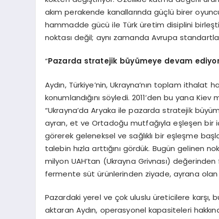
akım perakende kanallarında güçlü birer oyuncu
hammadde gücü ile Türk üretim disiplini birleşt
noktası değil; aynı zamanda Avrupa standartları
“
Pazarda stratejik büyümeye devam ediyo
Aydın, Türkiye’nin, Ukrayna’nın toplam ithalat h
konumlandığını söyledi. 2011’den bu yana Kiev me
“Ukrayna’da Aryaka ile pazarda stratejik büyüm
ayran, et ve Ortadoğu mutfağıyla eşleşen bir iç
görerek geleneksel ve sağlıklı bir eşleşme başlat
talebin hızla arttığını gördük. Bugün gelinen n
milyon UAH’tan (Ukrayna Grivnası) değerinden fa
fermente süt ürünlerinden ziyade, ayrana olan il
Pazardaki yerel ve çok uluslu üreticilere karşı, b
aktaran Aydın, operasyonel kapasiteleri hakkında