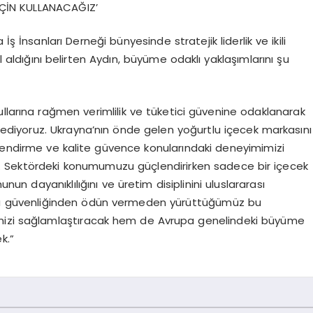
 İÇİN KULLANACAĞIZ’
İnsanları Derneği bünyesinde stratejik liderlik ve ikili
 rol aldığını belirten Aydın, büyüme odaklı yaklaşımlarını şu
llarına rağmen verimlilik ve tüketici güvenine odaklanarak
diyoruz. Ukrayna’nın önde gelen yoğurtlu içecek markasını
eklendirme ve kalite güvence konularındaki deneyimimizi
ğız. Sektördeki konumumuzu güçlendirirken sadece bir içecek
unun dayanıklılığını ve üretim disiplinini uluslararası
ıda güvenliğinden ödün vermeden yürüttüğümüz bu
imizi sağlamlaştıracak hem de Avrupa genelindeki büyüme
k.”