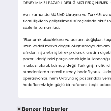
‘DENEYİMİMİZİ PAZAR LİDERLİĞİMİZİ PERÇİNLEMEK
Aynı zamanda MÜSİAD Ukrayna ve Türk-Ukrayna İş 
ticari ilişkilerin geliştirilmesi süreçlerinde aktif
sözlerle tamamladı:
“Ekonomik aksaklıklara ve pazarın değişken koşu
uzun vadeli marka değeri oluşturmaya devam e
sıfırdan inşa etmiş bir ekip olarak, üretim ölç
pazar liderliğimizi perçinlemek için kullanaca
markası olarak kalmayı değil, Türk girişimcilik ruh
standartlarda temsil etmeyi hedefliyoruz. G
operasyonlar, hem Ukrayna iç pazarındaki yer
hedeflerimiz için güçlü bir referans teşkil edece
Benzer Haberler