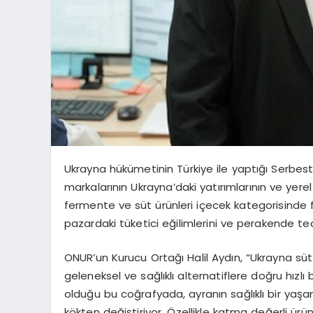
Ukrayna hükümetinin Türkiye ile yaptığı Serbest
markalarının Ukrayna’daki yatırımlarının ve yere
fermente ve süt ürünleri içecek kategorisinde 
pazardaki tüketici eğilimlerini ve perakende ted
ONUR’un Kurucu Ortağı Halil Aydın, “Ukrayna süt
geleneksel ve sağlıklı alternatiflere doğru hızlı 
olduğu bu coğrafyada, ayranın sağlıklı bir yaşa
kökten değiştiriyor. Özellikle katma değerli ürü