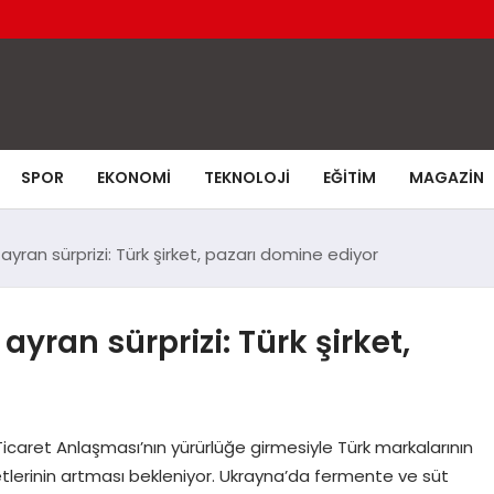
SPOR
EKONOMI
TEKNOLOJI
EĞITIM
MAGAZIN
yran sürprizi: Türk şirket, pazarı domine ediyor
yran sürprizi: Türk şirket,
icaret Anlaşması’nın yürürlüğe girmesiyle Türk markalarının
yetlerinin artması bekleniyor. Ukrayna’da fermente ve süt