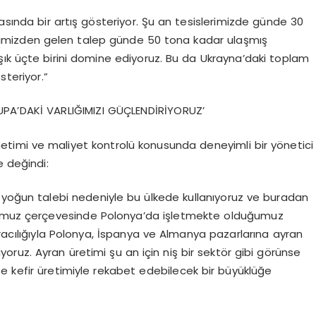
 arasında bir artış gösteriyor. Şu an tesislerimizde günde 30
erimizden gelen talep günde 50 tona kadar ulaşmış
şık üçte birini domine ediyoruz. Bu da Ukrayna’daki toplam
steriyor.”
PA’DAKİ VARLIĞIMIZI GÜÇLENDİRİYORUZ’
yönetimi ve maliyet kontrolü konusunda deneyimli bir yönetici
e değindi:
 yoğun talebi nedeniyle bu ülkede kullanıyoruz ve buradan
onumuz çerçevesinde Polonya’da işletmekte olduğumuz
aracılığıyla Polonya, İspanya ve Almanya pazarlarına ayran
yoruz. Ayran üretimi şu an için niş bir sektör gibi görünse
e kefir üretimiyle rekabet edebilecek bir büyüklüğe