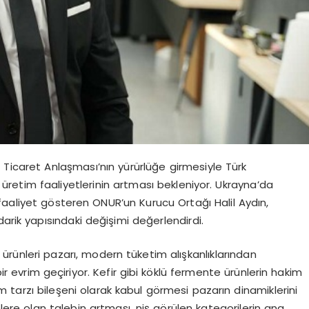
 Ticaret Anlaşması’nın yürürlüğe girmesiyle Türk
l üretim faaliyetlerinin artması bekleniyor. Ukrayna’da
faaliyet gösteren ONUR’un Kurucu Ortağı Halil Aydın,
arik yapısındaki değişimi değerlendirdi.
 ürünleri pazarı, modern tüketim alışkanlıklarından
bir evrim geçiriyor. Kefir gibi köklü fermente ürünlerin hakim
m tarzı bileşeni olarak kabul görmesi pazarın dinamiklerini
nlere olan talebin artması, niş görülen kategorilerin ana