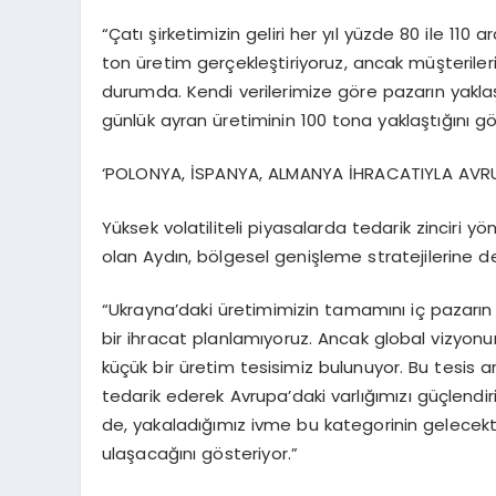
“Çatı şirketimizin geliri her yıl yüzde 80 ile 110
ton üretim gerçekleştiriyoruz, ancak müşteril
durumda. Kendi verilerimize göre pazarın yakla
günlük ayran üretiminin 100 tona yaklaştığını gö
‘POLONYA, İSPANYA, ALMANYA İHRACATIYLA AVRU
Yüksek volatiliteli piyasalarda tedarik zinciri 
olan Aydın, bölgesel genişleme stratejilerine d
“Ukrayna’daki üretimimizin tamamını iç pazarın
bir ihracat planlamıyoruz. Ancak global vizy
küçük bir üretim tesisimiz bulunuyor. Bu tesis 
tedarik ederek Avrupa’daki varlığımızı güçlendiri
de, yakaladığımız ivme bu kategorinin gelecekt
ulaşacağını gösteriyor.”