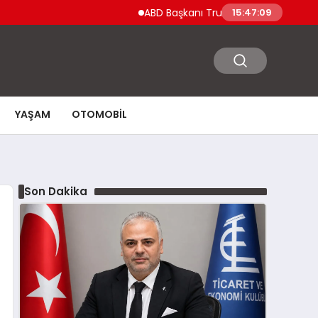
ABD Başkanı Trump’tan Ceuta Göçmen Krizi
15:47:10
YAŞAM
OTOMOBIL
Son Dakika