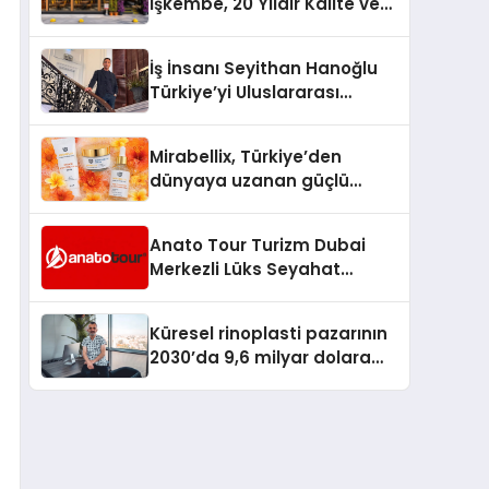
İşkembe, 20 Yıldır Kalite ve
Lezzetin Değişmeyen Adresi
İş İnsanı Seyithan Hanoğlu
Türkiye’yi Uluslararası
Arenada Tanıtmayı
Hedefliyor
Mirabellix, Türkiye’den
dünyaya uzanan güçlü
büyümesini sürdürüyor
Anato Tour Turizm Dubai
Merkezli Lüks Seyahat
Hizmetleriyle Küresel
Turizmde Öne Çıkıyor
Küresel rinoplasti pazarının
2030’da 9,6 milyar dolara
ulaşması bekleniyor