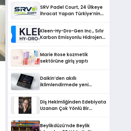
Üretiminde Güvenin Adresi
SRV Padel Court, 24 Ülkeye
İhracat Yapan Türkiye’nin
Padel Kortu Üretim Gücü
Kleen-Hy-Dro-Gen Inc., Sıfır
Karbon Emisyonlu Hidrojen
Isıtma Teknolojisinde ISO ve
TSSA Düzenleyici Onaylarını
Marie Rose kozmetik
Aldı
sektörüne giriş yaptı
Daikin’den akıllı
iklimlendirmede yeni
dönem: Madoka Plus
Türkiye’de
Diş Hekimliğinden Edebiyata
Uzanan Çok Yönlü Bir
Yaşam: Yeşim Şahin Yaman
Beylikdüzü’nde Beylik