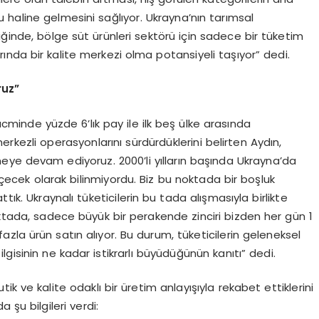
 haline gelmesini sağlıyor. Ukrayna’nın tarımsal
iğinde, bölge süt ürünleri sektörü için sadece bir tüketim
nda bir kalite merkezi olma potansiyeli taşıyor” dedi.
ruz”
acminde yüzde 6’lık pay ile ilk beş ülke arasında
rkezli operasyonlarını sürdürdüklerini belirten Aydın,
eye devam ediyoruz. 2000’li yılların başında Ukrayna’da
ecek olarak bilinmiyordu. Biz bu noktada bir boşluk
tık. Ukraynalı tüketicilerin bu tada alışmasıyla birlikte
oktada, sadece büyük bir perakende zinciri bizden her gün 1
zla ürün satın alıyor. Bu durum, tüketicilerin geleneksel
gisinin ne kadar istikrarlı büyüdüğünün kanıtı” dedi.
utik ve kalite odaklı bir üretim anlayışıyla rekabet ettiklerini
 şu bilgileri verdi: