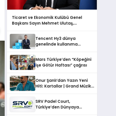
Ticaret ve Ekonomik Kulübü Genel
Başkanı Sayın Mehmet Ulutaş,
ekonomiye dair yaptığı açıklamada
şunları kaydetti:
Tencent Hy3 dünya
genelinde kullanıma
sunuldu
Mars Türkiye’den “Köpeğini
İşe Götür Haftası” çağrısı
Onur Şanlı’dan Yazın Yeni
Hiti: Kartallar | Grand Müzik
& Nihat Ulaş İmzalı Yeni Şarkı
SRV Padel Court,
Türkiye’den Dünyaya
Uzanan Padel Kort